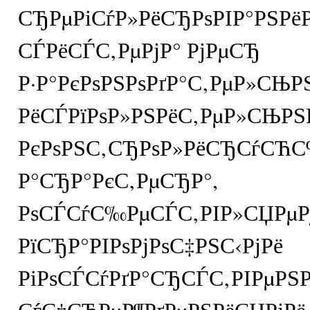
СЂРµРіСѓР»РёСЂРѕРІР°РЅРёР
СЃРёСЃС‚РµРјР° РјРµСЂ
Р·Р°РєРѕРЅРѕРґР°С‚РµР»СЊРЅ
РёСЃРїРѕР»РЅРёС‚РµР»СЊРЅР
РєРѕРЅС‚СЂРѕР»РёСЂСѓСЋС
Р°СЂР°РєС‚РµСЂР°,
РѕСЃСѓС‰РµСЃС‚РІР»СЏРµ
РїСЂР°РІРѕРјРѕС‡РЅС‹РјРё
РіРѕСЃСѓРґР°СЂСЃС‚РІРµРЅР