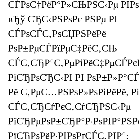
СЃРѕС†РёР°Р»СЊРЅС‹Рµ РІРѕ
вЂў СЂС‹РЅРѕРє РЅРµ РІ
СЃРѕСЃС‚РѕСЏРЅРёРё
РѕР±РµСЃРїРµС‡РёС‚СЊ
СЃС‚СЂР°С‚РµРіРёС‡РµСЃР
РїСЂРѕСЂС‹РІ РІ РѕР±Р»Р°СЃ
Рё С‚РµС…РЅРѕР»РѕРіРёРё, Р
СЃС‚СЂСѓРєС‚СѓСЂРЅС‹Рµ
РїСЂРµРѕР±СЂР°Р·РѕРІР°РЅ
РїСЂРѕРёР·РІРѕРґСЃС‚РІР°;