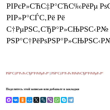
РІРєР»СЋС‡Р°СЋС‰РёРµ Рѕ
РІР»Р°СЃС‚Рё Рё
С†РµРЅС‚СЂР°Р»СЊРЅС‹Р№
РЅР°С†РёРѕРЅР°Р»СЊРЅС‹Р№
РЅР°С‡Р°Р»Рѕ СЂР°Р·РґРµР»Р°
|
РЅР°С‡Р°Р»Рѕ РїРѕРґСЂР°Р·РґРµР»Р°
Поделитесь этой записью или добавьте в закладки