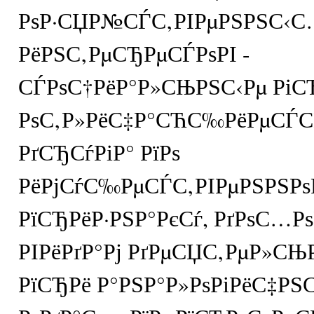
РѕР·СЏР№СЃС‚РІРµРЅРЅС‹
РёРЅС‚РµСЂРµСЃРѕРІ -
СЃРѕС†РёР°Р»СЊРЅС‹Рµ РіСЂ
РѕС‚Р»РёС‡Р°СЋС‰РёРµСЃСЏ
РґСЂСѓРіР° РїРѕ
РёРјСѓС‰РµСЃС‚РІРµРЅРЅРѕ
РїСЂРёР·РЅР°РєСѓ, РґРѕС…РѕР
РІРёРґР°Рј РґРµСЏС‚РµР»СЊ
РїСЂРё Р°РЅР°Р»РѕРіРёС‡Р