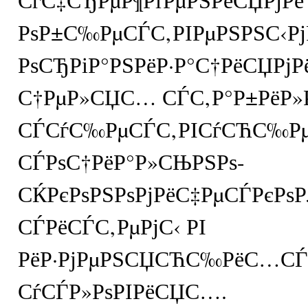
СѓС‡СЂРµР¶РґРµРЅРёСЏРјРё 
РѕР±С‰РµСЃС‚РІРµРЅРЅС‹Рј
РѕСЂРіР°РЅРёР·Р°С†РёСЏРјРё
С†РµР»СЏС… СЃС‚Р°Р±РёР»Р
СЃСѓС‰РµСЃС‚РІСѓСЋС‰Р
СЃРѕС†РёР°Р»СЊРЅРѕ-
СЌРєРѕРЅРѕРјРёС‡РµСЃРєРѕ
СЃРёСЃС‚РµРјС‹ РІ
РёР·РјРµРЅСЏСЋС‰РёС…С
СѓСЃР»РѕРІРёСЏС….