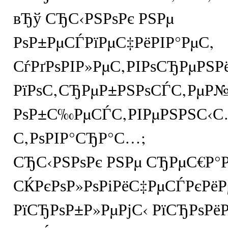
вЂў СЂС‹РЅРѕРє РЅРµ
РѕР±РµСЃРїРµС‡РёРІР°РµС‚
СѓРґРѕРІР»РµС‚РІРѕСЂРµРЅР
РїРѕС‚СЂРµР±РЅРѕСЃС‚РµР№
РѕР±С‰РµСЃС‚РІРµРЅРЅС‹
С‚РѕРІР°СЂР°С…;
СЂС‹РЅРѕРє РЅРµ СЂРµС€Р°
СЌРєРѕР»РѕРіРёС‡РµСЃРєРёР
РїСЂРѕР±Р»РµРјС‹ РїСЂРѕРёР