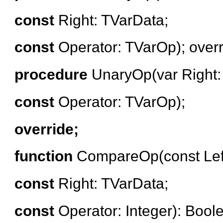
const
Right: TVarData;
const
Operator: TVarOp);
overr
procedure
UnaryOp(var Right:
const
Operator: TVarOp);
override;
function
CompareOp(const Left
const
Right: TVarData;
const
Operator: Integer): Bool