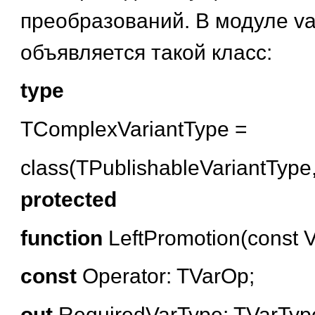
преобразований. В модуле va
объявляется такой класс:
type
TComplexVariantType =
class(TPublishableVariantType
protected
function
LeftPromotion(const V
const
Operator: TVarOp;
out
RequiredVarType: TVarType