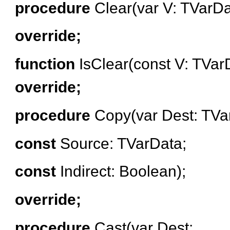
procedure
Clear(var V: TVarDa
override;
function
IsClear(const V: TVar
override;
procedure
Copy(var Dest: TVa
const
Source: TVarData;
const
Indirect: Boolean);
override;
procedure
Cast(var Dest: