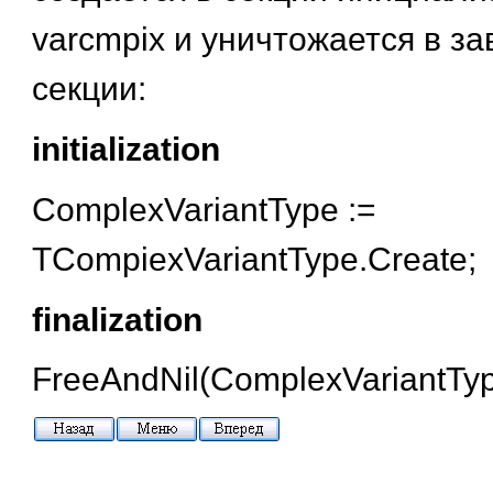
varcmpix и уничтожается в 
секции:
initialization
ComplexVariantType :=
TCompiexVariantType.Create;
finalization
FreeAndNil(ComplexVariantTyp