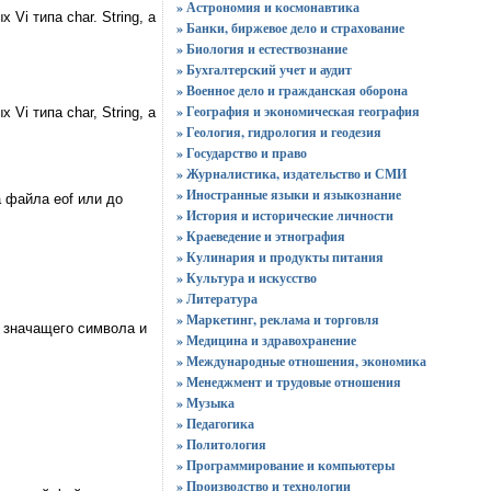
» Астрономия и космонавтика
i типа char. String, а
» Банки, биржевое дело и страхование
» Биология и естествознание
» Бухгалтерский учет и аудит
» Военное дело и гражданская оборона
» География и экономическая география
i типа char, String, а
» Геология, гидрология и геодезия
» Государство и право
» Журналистика, издательство и СМИ
» Иностранные языки и языкознание
а файла eof или до
» История и исторические личности
» Краеведение и этнография
» Кулинария и продукты питания
» Культура и искусство
» Литература
» Маркетинг, реклама и торговля
о значащего символа и
» Медицина и здравохранение
» Международные отношения, экономика
» Менеджмент и трудовые отношения
» Музыка
» Педагогика
» Политология
» Программирование и компьютеры
» Производство и технологии