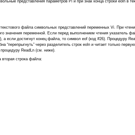
вольные представления параметров Pi и при знак конца строки eoln в т
 текстового файла символьных представлений переменных Vi. При чтен
ого значения переменной. Если перед выполнением чтения указатель фа
з), а если достигнут конец файла,
то символ eof (код #26). Процедуру Re
обна “перепрыгнуть” через разделитель строк eoln и читает только первую
процедуру ReadLn (см. ниже).
а вторая строка файла: