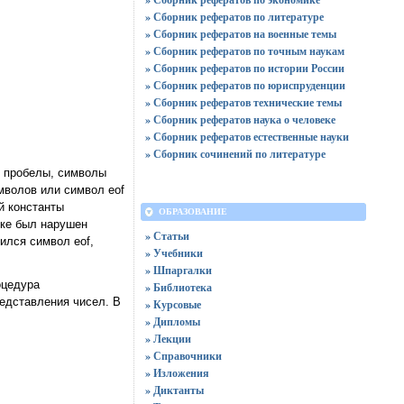
» Сборник рефератов по литературе
» Сборник рефератов на военные темы
» Сборник рефератов по точным наукам
» Сборник рефератов по истории России
» Сборник рефератов по юриспруденции
» Сборник рефератов технические темы
» Сборник рефератов наука о человеке
» Сборник рефератов естественные науки
» Сборник сочинений по литературе
е пробелы, символы
мволов или символ eof
й константы
ОБРАЗОВАНИЕ
оке был нарушен
» Статьи
ился символ eof,
» Учебники
» Шпаргалки
оцедура
» Библиотека
редставления чисел. В
» Курсовые
» Дипломы
» Лекции
» Справочники
» Изложения
» Диктанты