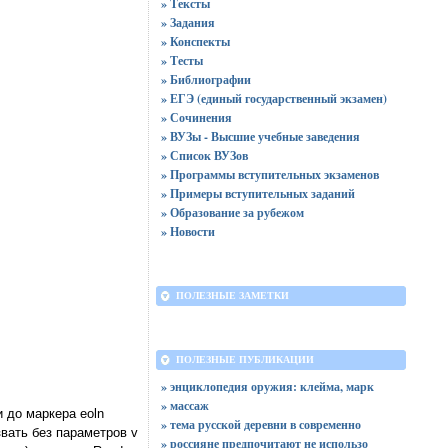
» Тексты
» Задания
» Конспекты
» Тесты
» Библиографии
» ЕГЭ (единый государственный экзамен)
» Сочинения
» ВУЗы - Высшие учебные заведения
» Список ВУЗов
» Программы вступительных экзаменов
» Примеры вступительных заданий
» Образование за рубежом
» Новости
ПОЛЕЗНЫЕ ЗАМЕТКИ
ПОЛЕЗНЫЕ ПУБЛИКАЦИИ
» энциклопедия оружия: клейма, марк
» массаж
 до маркера eoln
» тема русской деревни в современно
вать без параметров v
» россияне предпочитают не использо