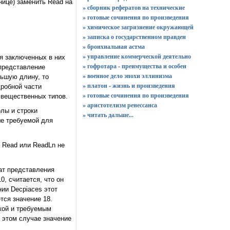
нице) заменить Read на
» сборник рефератов на технические
» готовые сочинения по произведения
» химическое загрязнение окружающей
» записка о государственном правден
» бронхиальная астма
» управление коммерческой деятельно
ия заключенных в них
» гофротара - преимущества и особен
 представление
» военное дело эпохи эллинизма
льшую длину, то
» платон - жизнь и произведения
дробной части
» готовые сочинения по произведения
 вещественных типов.
» аристотелизм ренессанса
лы и строки
»
читать дальше...
е требуемой для
и Read или ReadLn не
ат представления
, считается, что он
нии Decpiaces этот
тся значение 18.
кой и требуемым
 этом случае значение