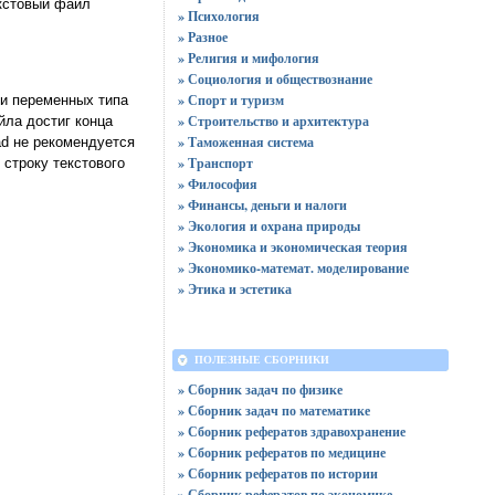
екстовый файл
» Психология
» Разное
» Религия и мифология
» Социология и обществознание
» Спорт и туризм
ии переменных типа
» Строительство и архитектура
йла достиг конца
» Таможенная система
ad не рекомендуется
» Транспорт
 строку текстового
» Философия
» Финансы, деньги и налоги
» Экология и охрана природы
» Экономика и экономическая теория
» Экономико-математ. моделирование
» Этика и эстетика
ПОЛЕЗНЫЕ СБОРНИКИ
» Сборник задач по физике
» Сборник задач по математике
» Сборник рефератов здравохранение
» Сборник рефератов по медицине
» Сборник рефератов по истории
» Сборник рефератов по экономике