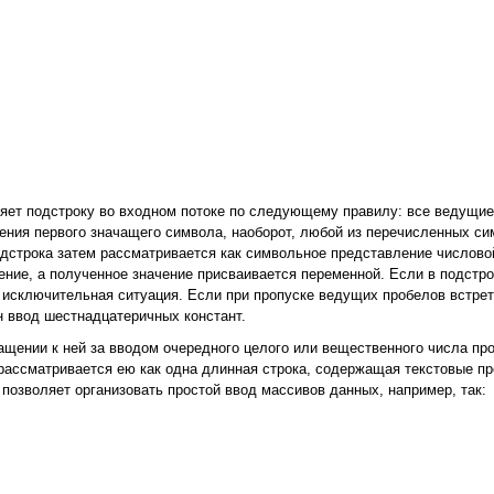
яет подстроку во входном потоке по следующему правилу: все ведущи
ления первого значащего символа, наоборот, любой из перечисленных си
одстрока затем рассматривается как символьное представление числово
ение, а полученное значение присваивается переменной. Если в подстр
исключительная ситуация. Если при пропуске ведущих пробелов встрет
н ввод шестнадцатеричных констант.
ащении к ней за вводом очередного целого или вещественного числа пр
л рассматривается ею как одна длинная строка, содержащая текстовые п
позволяет организовать простой ввод массивов данных, например, так: