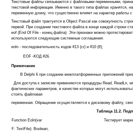
Текстовые файлы связываются с файловыми переменными, принад
текстовой информации. Именно в такого типа файлах хранятся, н
переменную длину, что существенно влияет на характер работы с
Текстовый файл трактуется в Object Pascal как совокупность стр
первой. При создании текстового файла в конце каждой строки став
eof (End Of File - конец файла). Эти признаки можно протестиро
используются следующие системные соглашения:
eoln - последовательность кодов #13 (cr) и #10 (lf);
EOF -КОД #26.
Примечание
В Delphi 6 при создании межплатформенных приложений призн
Для доступа к записям применяются процедуры Read, ReadLn, wr
фактических параметров, в качестве которых могут использовать
стоять файловая
переменная. Обращение осуществляется к дисковому файлу, связ
Таблица 11.2. По
Function Eoln(var
Тестирует марке
F: TextFile): Boolean;