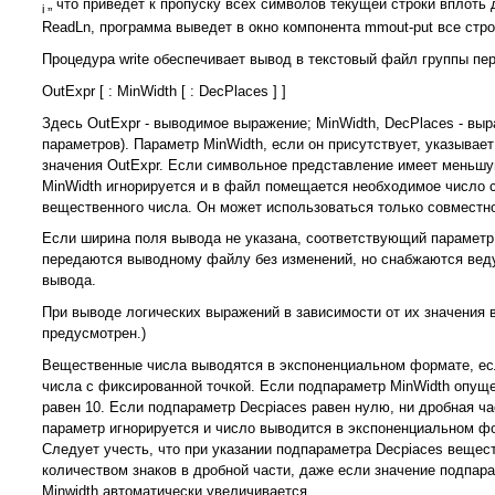
„ что приведет к пропуску всех символов текущей строки вплоть 
i
ReadLn, программа выведет в окно компонента mmout-put все строк
Процедура write обеспечивает вывод в текстовый файл группы п
OutExpr [ : MinWidth [ : DecPlaces ] ]
Здесь OutExpr - выводимое выражение; MinWidth, DecPlaces -
выр
параметров). Параметр MinWidth, если он присутствует, указыва
значения OutExpr. Если символьное представление имеет меньшую
MinWidth игнорируется и в файл помещается необходимое число с
вещественного числа. Он может использоваться только совместн
Если ширина поля вывода не указана, соответствующий параметр
передаются выводному файлу без изменений, но снабжаются вед
вывода.
При выводе логических выражений в зависимости от их значения в
предусмотрен.)
Вещественные числа выводятся в экспоненциальном формате, есл
числа с фиксированной точкой. Если подпараметр MinWidth опущен
равен 10. Если подпараметр Decpiaces равен нулю, ни дробная ча
параметр игнорируется и число выводится в экспоненциальном фор
Следует учесть, что при указании подпараметра Decpiaces вещес
количеством знаков в дробной части, даже если значение подпар
Minwidth автоматически увеличивается.