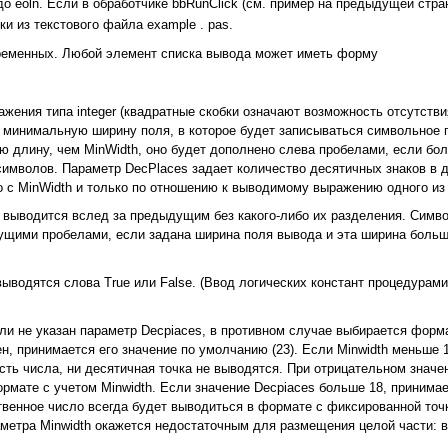
до eoln. Если в обработчике bbRunClick (см. пример на предыдущей стра
и из текстового файла example . раs.
еременных. Любой элемент списка вывода может иметь форму
ажения типа integer (квадратные скобки означают возможность отсутств
ет минимальную ширину поля, в которое будет записываться символьное
 длину, чем MinWidth, оно будет дополнено слева пробелами, если бо
имволов. Параметр DecPlaces задает количество десятичных знаков в 
о с MinWidth и только по отношению к выводимому выражению одного из
 выводится вслед за предыдущим без какого-либо их разделения. Симво
ущими пробелами, если задана ширина поля вывода и эта ширина больш
ыводятся слова True или False. (Ввод логических констант процедурам
и не указан параметр Decpiaces, в противном случае выбирается форм
, принимается его значение по умолчанию (23). Если Minwidth меньше 10
сть числа, ни десятичная точка не выводятся. При отрицательном значе
мате с учетом Minwidth. Если значение Decpiaces больше 18, принимае
твенное число всегда будет выводиться в формате с фиксированной точ
аметра Minwidth окажется недостаточным для размещения целой части: в