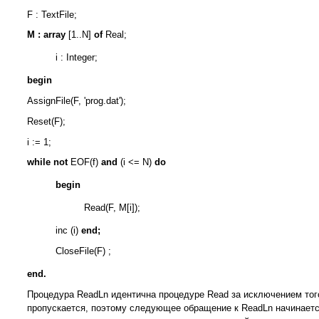
F : TextFile;
М : array
[1..N]
of
Real;
i : Integer;
begin
AssignFile(F, 'prog.dat');
Reset(F);
i := 1;
while not
EOF(f)
and
(i <= N)
do
begin
Read(F, M[i]);
inc (i)
end;
CloseFile(F) ;
end.
Процедура ReadLn идентична процедуре Read за исключением того
пропускается, поэтому следующее обращение к ReadLn начинается