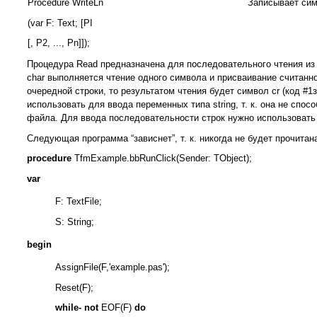
Procedure WriteLn
Записывает сим
(var F: Text; [PI
[, P2, ..., Pn]]);
Процедура Read предназначена для последовательного чтения из
char выполняется чтение одного символа и присваивание считанн
очередной строки, то результатом чтения будет символ cr (код #1
использовать для ввода переменных типа string, т. к. она не спос
файла. Для ввода последовательности строк нужно использовать 
Следующая программа “зависнет”, т. к. никогда не будет прочитан
procedure
TfmExample.bbRunClick(Sender: TObject);
var
F: TextFile;
S: String;
begin
AssignFile(F,'example.pas');
Reset(F);
while- not
EOF(F)
do