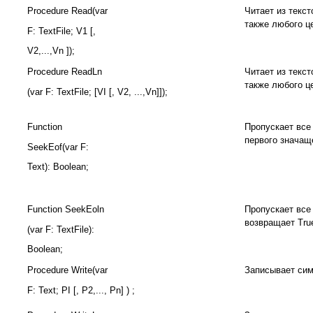
Procedure Read(var
Читает из текст
также любого ц
F: TextFile; V1 [,
V2,...,Vn ]);
Procedure ReadLn
Читает из текст
также любого це
(var F: TextFile; [VI [, V2, ...,Vn]]);
Function
Пропускает все 
первого значащ
SeekEof(var F:
Text): Boolean;
Function SeekEoln
Пропускает все 
возвращает Tru
(var F: TextFile):
Boolean;
Procedure Write(var
Записывает сим
F: Text; PI [, P2,..., Pn] ) ;