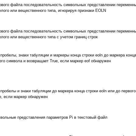
ового файла последовательность символьных представлении переменных V
елого или вещественного типа, игнорируя признаки EOLN
ового файла последовательность символьных представлении переменных V
лого или вещественного типа с учетом границ строк
пробелы, знаки табуляции и маркеры конца строки eoln до маркера конц
его символа и возвращает True, если маркер eof обнаружен
пробелы и знаки табуляции до маркера конца строки eoln или до первог
e, если маркер обнаружен
вольные представления параметров Pi в текстовый файл