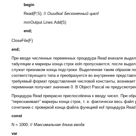
begin
Read(P,S); //
Ошибка! Бесконечный цикл!
mmOutput.Lines.Add(S)
end;
CloseFile(F)
end;
При вводе численных переменных процедура Read вначале выдел
табуляции и маркеры конца строк eoln пропускаются; после выде
служат признаком конца подстроки. Выделенная таким образом п
соответствующего типа и преобразуется во внутреннее представл
требуемый формат представления числовой константы, возникает 
переменная получает значение 0. В Object Pascal не предусмотре
Процедура Read прекрасно приспособлена к вводу чисел. При обр
“перескакивает” маркеры конца строк, т. е. фактически весь фай
сочетании с проверкой конца файла функцией eof процедура Read 
const
N = 1000; //
Максимальная длина ввода
var