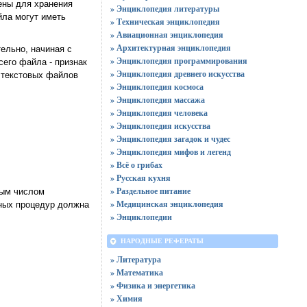
ены для хранения
» Энциклопедия литературы
йла могут иметь
» Техническая энциклопедия
» Авиационная энциклопедия
» Архитектурная энциклопедия
ельно, начиная с
» Энциклопедия программирования
сего файла - признак
» Энциклопедия древнего искусства
и текстовых файлов
» Энциклопедия космоса
» Энциклопедия массажа
» Энциклопедия человека
» Энциклопедия искусства
» Энциклопедия загадок и чудес
» Энциклопедия мифов и легенд
» Всё о грибах
» Русская кухня
» Раздельное питание
ным числом
» Медицинская энциклопедия
нных процедур должна
» Энциклопедии
НАРОДНЫЕ РЕФЕРАТЫ
» Литература
» Математика
» Физика и энергетика
» Химия