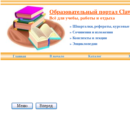
Образовательный портал Claw
Всё для учебы, работы и отдыха
» Шпаргалки, рефераты, курсовые
» Сочинения и изложения
» Конспекты и лекции
» Энциклопедии
Главная
В начало
Каталог
З