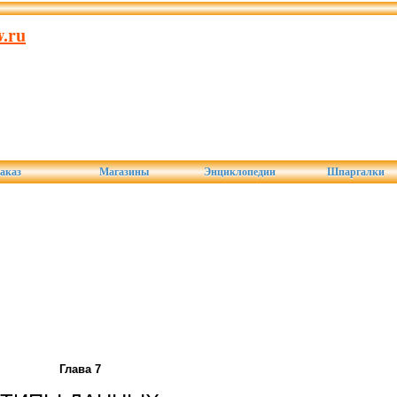
.ru
аказ
Магазины
Энциклопедии
Шпаргалки
Глава 7