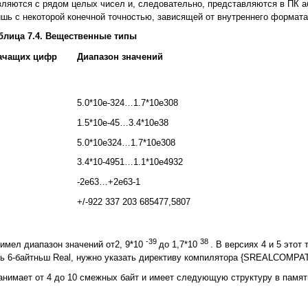
авляются с рядом целых чисел и, следовательно, представляются в ПК а
шь с некоторой конечной точностью, зависящей от внутреннего формата
блица 7.4. Вещественные типы
ачащих цифр
Диапазон значений
5.0*10e-324…1.7*10e308
1.5*10e-45…3.4*10e38
5.0*10e324…1.7*10e308
3.4*10-4951…1.1*10e4932
-2e63…+2e63-1
+/-922 337 203 685477,5807
-39
38
 имел диапазон значений от2, 9*10
до 1,7*10
. В версиях 4 и 5 этот
ть 6-байтньш Real, нужно указать директиву компилятора {SREALCOMPAT
 занимает от 4 до 10 смежных байт и имеет следующую структуру в памят