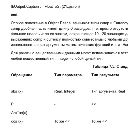
IbOutput.Caption := FloatToStr(2*Epsilon)
end.
Особое положение в Object Pascal занимают типы comp и Currenc
comp дробная часть имеет длину 0 разрядов, т. е. просто отсутст
большое целое число со знаком, сохраняющее 19...20 значащих 
выражениях comp и currency полностью совместимы с любыми др
использоваться как аргументы математических функций и т. д. Н
Для работы с вещественными данными могут использоваться встро
любой вещественный тип, integer - любой целый тип.
Таблица 7.5. Стан
Обращение
Тип параметра
Тип результата
abs (x)
Real, Integer
Тип аргумента Real
Pi
-
<<
ArcTan(x)
cos (x)
To же <<
To же <<