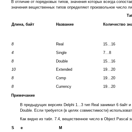
В отличие от порядковых типов, значения которых всегда сопост
значения вещественных типов определяют произвольное число ли
Та
Длина, байт
Название
Количество зн
8
Real
15…16
4
Single
7…8
8
Double
15…16
10
Extended
19…20
8
Comp
19…20
8
Currency
19…20
Примечание
В предыдущих версиях Delphi 1...3 тип Real занимал 6 байт и
Double. Если требуется (в целях совместимости) использова
Как видно из табл. 7.4, вещественное число в Object Pascal
S
е
M