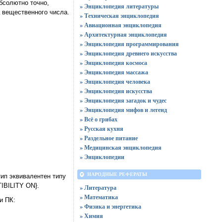
бсолютно точно,
» Энциклопедия литературы
 вещественного числа.
» Техническая энциклопедия
» Авиационная энциклопедия
» Архитектурная энциклопедия
» Энциклопедия программирования
» Энциклопедия древнего искусства
» Энциклопедия космоса
» Энциклопедия массажа
» Энциклопедия человека
» Энциклопедия искусства
» Энциклопедия загадок и чудес
» Энциклопедия мифов и легенд
» Всё о грибах
» Русская кухня
» Раздельное питание
» Медицинская энциклопедия
» Энциклопедии
НАРОДНЫЕ РЕФЕРАТЫ
 тип эквивалентен типу
IBILITY ON}.
» Литература
» Математика
и ПК:
» Физика и энергетика
» Химия