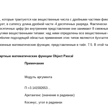
y, которые трактуются как вещественные числа с дробными частями фик
вует, в currency длина дробной части -4 десятичных разряда. Фактически
десятичных цифр (во внутреннем представлении они занимают 8
смежных 
угими вещественными типами: над ними определены все вещественные о
аиболее подходящей областью применения этих типов являются бухгалте
енные математические функции, представленные в табл. 7.5. В этой та
дартные математические функции Object Pascal
Примечание
Модуль аргумента
П =3.141592653...
Арктангенс (значение в радианах)
Косинус, угол в радианах