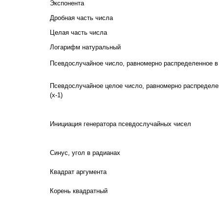
Экспонента
Дробная часть числа
Целая часть числа
Логарифм натуральный
Псевдослучайное число, равномерно распределенное в д
Псевдослучайное целое число, равномерно распределен
(х-1)
Инициация генератора псевдослучайных чисел
Синус, угол в радианах
Квадрат аргумента
Корень квадратный