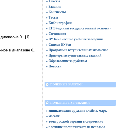
» Тексты
» Задания
» Конспекты
» Тесты
» Библиографии
» ЕГЭ (единый государственный экзамен)
» Сочинения
иапазоне 0...[1]
» ВУЗы - Высшие учебные заведения
» Список ВУЗов
» Программы вступительных экзаменов
ное в диапазоне 0...
» Примеры вступительных заданий
» Образование за рубежом
» Новости
ПОЛЕЗНЫЕ ЗАМЕТКИ
ПОЛЕЗНЫЕ ПУБЛИКАЦИИ
» энциклопедия оружия: клейма, марк
» массаж
» тема русской деревни в современно
» россияне предпочитают не использо