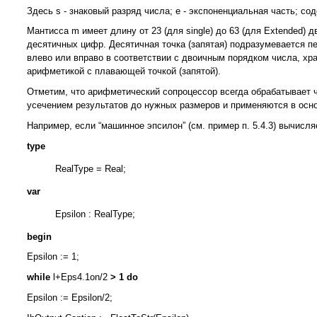
Здесь s - знаковый разряд числа; е - экспоненциальная часть; со
Мантисса m имеет длину от 23 (для single) до 63 (для Extended) дв
десятичных цифр. Десятичная точка (запятая) подразумевается п
влево или вправо в соответствии с двоичным порядком числа, х
арифметикой с плавающей точкой (запятой).
Отметим, что арифметический сопроцессор всегда обрабатывает ч
усечением результатов до нужных размеров и применяются в осн
Например, если “машинное эпсилон” (см. пример п. 5.4.3) вычисл
type
RealType = Real;
var
Epsilon : RealType;
begin
Epsilon := 1;
while
l+Eps4.1on/2
> 1 do
Epsilon := Epsilon/2;