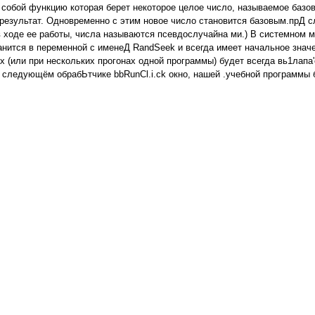
собой функцию которая берет некоторое целое число, называемое базов
 результат. Одновременно с этим новое число становится базовым.прД
: в ходе ее работы, числа называются псевдослучайна ми.) В системном 
нится в переменной с именеД RandSeek и всегда имеет начальное значен
(или при нескольких прогонах одной программы) будет всегда вь1лапа'о
следующём обрабЬтчике bbRunCl.i.ck окно, нашей .учебной программы 