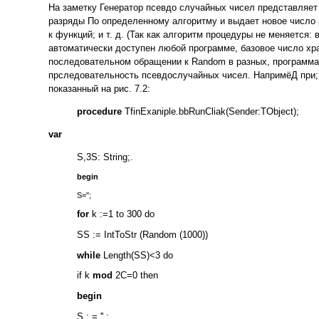
На заметку Генератор псевдо случайных чисел представляет 
разряды По определенному алгоритму и выдает новое число
к функций; и т. д. (Так как алгоритм процедуры не меняется
автоматически доступен любой программе, базовое число хра
последовательном обращении к Random в разных, программах 
прследовательность псевдослучайных чисел. НапримёД при; 
показанный на рис. 7.2:
procedure
TfinExaniple.bbRunCliak(Sender:TObject);
var
S,3S: String;.
begin
S='';
for
k :=1 to 300 do
SS := IntToStr (Random (1000))
while
Length(SS)<3 do
if k
mod
2С=0 then
begin
S : = '' ;