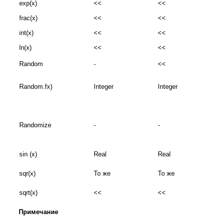
exp(x)
<<
<<
frac(x)
<<
<<
int(x)
<<
<<
ln(x)
<<
<<
Random
-
<<
Random.fx)
Integer
Integer
Randomize
-
-
sin (x)
Real
Real
sqr(x)
To же
To же
sqrt(x)
<<
<<
Примечание