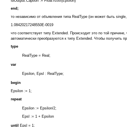
IbOutput.Caption := FloatToStr(Epsilon)
end;
то независимо от объявления типа RealType (он может быть single,
1.08420217248550Е-0019
что соответствует типу Extended. Происходит это по той причине
автоматически преобразуются к типу Extended. Чтобы получить 
type
RealType = Real;
var
Epsilon, Epsl : RealType;
begin
Epsilon := 1;
repeat
Epsilon := Epsilon/2;
Epsl := 1 + Epsilon
until
Epsl = 1;