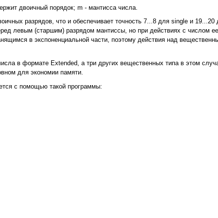
держит двоичный порядок; m - мантисса числа.
оичных разрядов, что и обеспечивает точность 7...8 для single и 19...20
еред левым (старшим) разрядом мантиссы, но при действиях с числом е
ранящимся в экспоненциальной части, поэтому действия над веществен
исла в формате Extended, а три других вещественных типа в этом слу
овном для экономии памяти.
яется с помощью такой программы: