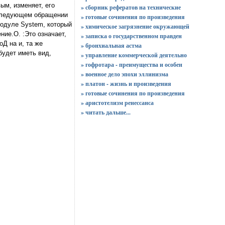
ым, изменяет, его
» сборник рефератов на технические
 следующем обращении
» готовые сочинения по произведения
модуле System, который
» химическое загрязнение окружающей
ие.О. :Это означает,
» записка о государственном правден
Д на и, та же
» бронхиальная астма
будет иметь вид,
» управление коммерческой деятельно
» гофротара - преимущества и особен
» военное дело эпохи эллинизма
» платон - жизнь и произведения
» готовые сочинения по произведения
» аристотелизм ренессанса
»
читать дальше...