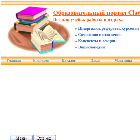
Образовательный портал Claw
Всё для учебы, работы и отдыха
» Шпаргалки, рефераты, курсовые
» Сочинения и изложения
» Конспекты и лекции
» Энциклопедии
Главная
В начало
Каталог
Заказ
Магазины