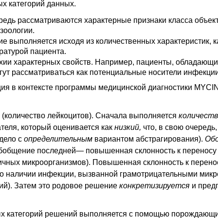
ых категорий данных.
редь рассматриваются характерные признаки класса объект
зоологии.
е выполняется исходя из количественных характеристик, к
ратурой пациента.
рхии характерных свойств. Например, пациенты, обладающ
ут рассматриваться как потенциальные носители инфекции
ция в контексте программы медицинской диагностики MYCI
(количество лейкоцитов). Сначала выполняется
количеств
ателя, который оценивается как
низкий,
что, в свою очередь,
дело с
определительным
вариантом абстрагирования).
Об
бобщение последней— повышенная склонность к переносу и
ичных микроорганизмов). Повышенная склонность к перено
 о наличии инфекции, вызванной грамотрицательными микро
ий). Затем это родовое решение
конкретизируется
и пред
ых категорий решений выполняется с помощью порождающи