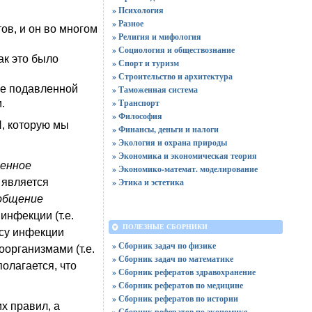
» Психология
» Разное
ов, и он во многом
» Религия и мифология
» Социология и обществознание
ак это было
» Спорт и туризм
» Строительство и архитектура
ие подавленной
» Таможенная система
» Транспорт
.
» Философия
N, которую мы
» Финансы, деньги и налоги
» Экология и охрана природы
» Экономика и экономическая теория
енное
» Экономико-математ. моделирование
 является
» Этика и эстетика
общение
нфекции (т.е.
ПОЛЕЗНЫЕ СБОРНИКИ
су инфекции
» Сборник задач по физике
организмами (т.е.
» Сборник задач по математике
полагается, что
» Сборник рефератов здравохранение
» Сборник рефератов по медицине
» Сборник рефератов по истории
х правил, а
» Сборник рефератов по экономике