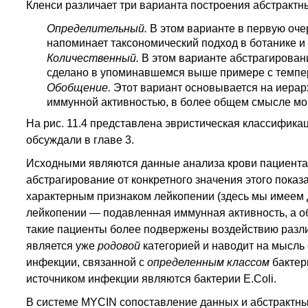
Кленси различает три варианта построения абстрактн
Определительный.
В этом варианте в первую оче
напоминает таксономический подход в ботанике и 
Количественный.
В этом варианте абстрагировани
сделано в упоминавшемся выше примере с темпе
Обобщение.
Этот вариант основывается на иера
иммунной активностью, в более общем смысле мог
На рис. 11.4 представлена эвристическая классифика
обсуждали в главе 3.
Исходными являются данные анализа крови пациента 
абстрагирование от конкретного значения этого показ
характерным признаком лейкопении (здесь мы имеем 
лейкопении — подавленная иммунная активность, а о
такие пациенты более подвержены воздействию разл
является уже
родовой
категорией и наводит на мысль
инфекции, связанной с
определенным классом
бактер
источником инфекции являются бактерии E.Coli.
В системе MYCIN сопоставление данных и абстрактн