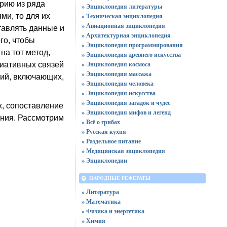
рию из ряда
» Энциклопедия литературы
и, то для их
» Техническая энциклопедия
» Авиационная энциклопедия
тавлять данные и
» Архитектурная энциклопедия
го, чтобы
» Энциклопедия программирования
на тот метод,
» Энциклопедия древнего искусства
» Энциклопедия космоса
циативных связей
» Энциклопедия массажа
ний, включающих,
» Энциклопедия человека
» Энциклопедия искусства
» Энциклопедия загадок и чудес
х, сопоставление
» Энциклопедия мифов и легенд
ения. Рассмотрим
» Всё о грибах
» Русская кухня
» Раздельное питание
» Медицинская энциклопедия
» Энциклопедии
НАРОДНЫЕ РЕФЕРАТЫ
» Литература
» Математика
» Физика и энергетика
» Химия