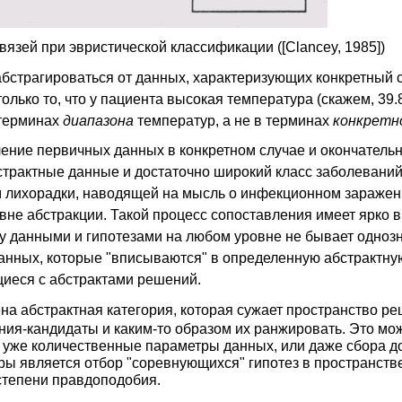
связей при эвристической классификации ([Clancey, 1985])
бстрагироваться от данных, характеризующих конкретный с
ько то, что у пациента высокая температура (скажем, 39.8°)
 терминах
диапазона
температур, а не в терминах
конкретно
ение первичных данных в конкретном случае и окончательн
бстрактные данные и достаточно широкий класс заболевани
 лихорадки, наводящей на мысль о инфекционном заражен
овне абстракции. Такой процесс сопоставления имеет ярко
ду данными и гипотезами на любом уровне не бывает одноз
анных, которые "вписываются" в определенную абстрактну
щиеся с абстрактами решений.
ена абстрактная категория, которая сужает пространство р
ния-кандидаты и каким-то образом их ранжировать. Это мо
уже количественные параметры данных, или даже сбора д
ы является отбор "соревнующихся" гипотез в пространств
степени правдоподобия.