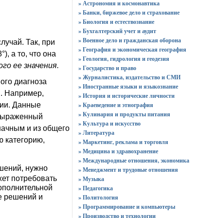
» Астрономия и космонавтика
» Банки, биржевое дело и страхование
» Биология и естествознание
» Бухгалтерский учет и аудит
» Военное дело и гражданская оборона
лучай. Так, при
» География и экономическая география
, а то, что она
» Геология, гидрология и геодезия
го ее значения.
» Государство и право
» Журналистика, издательство и СМИ
ого диагноза
» Иностранные языки и языкознание
й. Например,
» История и исторические личности
» Краеведение и этнография
ии. Данные
» Кулинария и продукты питания
 выраженный
» Культура и искусство
начным и из общего
» Литература
ю категорию,
» Маркетинг, реклама и торговля
» Медицина и здравохранение
» Международные отношения, экономика
ешений, нужно
» Менеджмент и трудовые отношения
жет потребовать
» Музыка
ополнительной
» Педагогика
е решений и
» Политология
» Программирование и компьютеры
» Производство и технологии