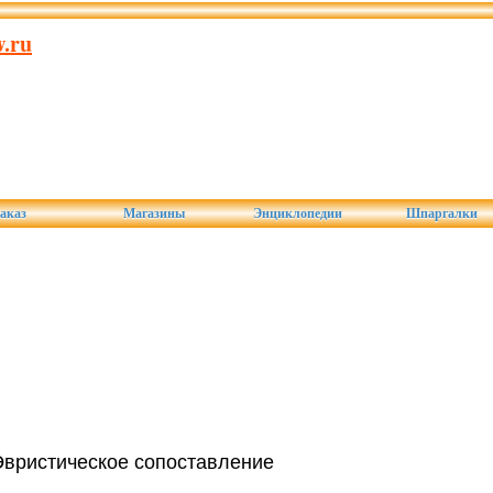
.ru
аказ
Магазины
Энциклопедии
Шпаргалки
 Эвристическое сопоставление