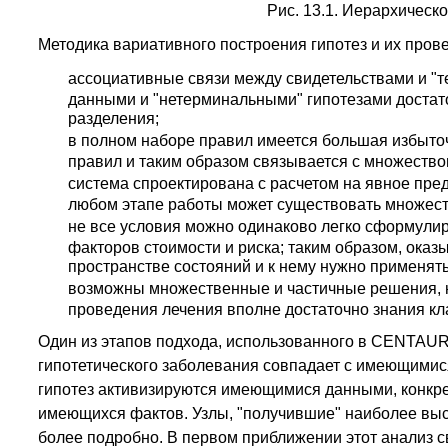
Рис. 13.1. Иерархическ
Методика вариативного построения гипотез и их прове
ассоциативные связи между свидетельствами и "
данными и "нетерминальными" гипотезами достато
разделения;
в полном наборе правил имеется большая избыточ
правил и таким образом связывается с множество
система спроектирована с расчетом на явное пре
любом этапе работы может существовать множеств
не все условия можно одинаково легко сформулир
факторов стоимости и риска; таким образом, оказ
пространстве состояний и к нему нужно применят
возможны множественные и частичные решения, н
проведения лечения вполне достаточно знания кл
Один из этапов подхода, использованного в CENTAUR,
гипотетического заболевания совпадает с имеющимися
гипотез активизируются имеющимися данными, конкре
имеющихся фактов. Узлы, "получившие" наиболее выс
более подробно. В первом приближении этот анализ 