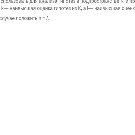
пользовать для анализа гипотез в подпространстве К, и п
 k— наивысшая оценка гипотез из К, а l— наивысшая оценка
случае положить n = /.