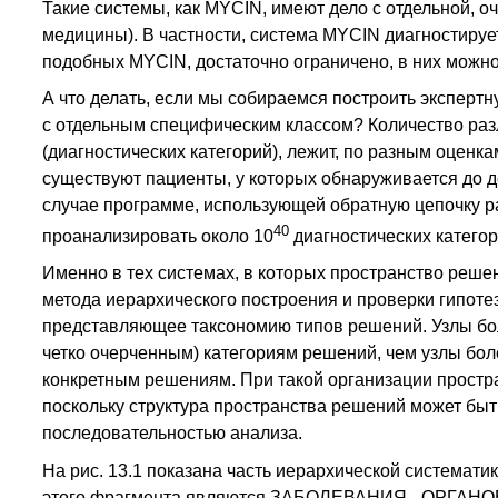
Такие системы, как MYCIN, имеют дело с отдельной, 
медицины). В частности, система MYCIN диагностирует
подобных MYCIN, достаточно ограничено, в них можно
А что делать, если мы собираемся построить эксперт
с отдельным специфическим классом? Количество раз
(диагностических категорий), лежит, по разным оценка
существуют пациенты, у которых обнаруживается до д
случае программе, использующей обратную цепочку р
40
проанализировать около 10
диагностических категор
Именно в тех системах, в которых пространство реш
метода иерархического построения и проверки гипотез
представляющее таксономию типов решений. Узлы бол
четко очерченным) категориям решений, чем узлы бо
конкретным решениям. При такой организации простра
поскольку структура пространства решений может бы
последовательностью анализа.
На рис. 13.1 показана часть иерархической системат
этого фрагмента являются ЗАБОЛЕВАНИЯ_ ОРГАНОВ