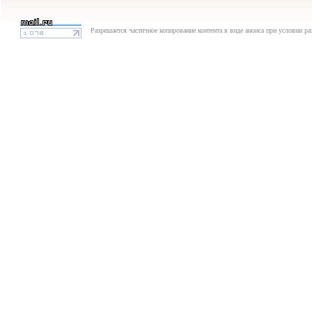
Разрешается частичное копирование контента в виде анонса при условии р