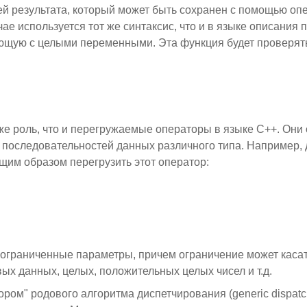
й результата, который может быть сохранен с помощью оп
е используется тот же синтаксис, что и в языке описания 
рующую с целыми переменными. Эта функция будет проверя
у же роль, что и перегружаемые операторы в языке C++. Он
последовательностей данных различного типа. Например, 
щим образом перегрузить этот оператор:
ограниченные параметры, причем ограничение может каса
х данных, целых, положительных целых чисел и т.д.
м" родового алгоритма диспетчирования (generic dispatch 