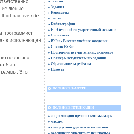
» Тексты
ответственно
» Задания
ание любые
» Конспекты
hod или override-
» Тесты
» Библиографии
» ЕГЭ (единый государственный экзамен)
бы программист
» Сочинения
как в исполняющей
» ВУЗы - Высшие учебные заведения
» Список ВУЗов
» Программы вступительных экзаменов
ько необычно.
» Примеры вступительных заданий
» Образование за рубежом
ет быть
» Новости
ограммы. Это
ПОЛЕЗНЫЕ ЗАМЕТКИ
ПОЛЕЗНЫЕ ПУБЛИКАЦИИ
» энциклопедия оружия: клейма, марк
» массаж
» тема русской деревни в современно
» россияне предпочитают не использо