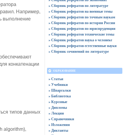
ератора
» Сборник рефератов по литературе
» Сборник рефератов на военные темы
правил. Например,
» Сборник рефератов по точным наукам
ть выполнение
» Сборник рефератов по истории России
» Сборник рефератов по юриспруденции
» Сборник рефератов технические темы
» Сборник рефератов наука о человеке
» Сборник рефератов естественные науки
» Сборник сочинений по литературе
и обеспечивают
для конкатенации
ОБРАЗОВАНИЕ
» Статьи
» Учебники
» Шпаргалки
» Библиотека
» Курсовые
» Дипломы
ться типов данных
» Лекции
» Справочники
» Изложения
algorithm),
» Диктанты