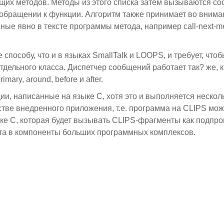
их методов. Методы из этого списка затем вызываются со
 обращении к функции. Алгоритм также принимает во вним
е явно в тексте программы метода, например call-next-met
пособу, что и в языках SmallTalk и LOOPS, и требует, что
тдельного класса. Диспетчер сообщений работает так? же, 
ary, around, before и after.
и, написанные на языке С, хотя это и выполняется нескол
тве внедренного приложения, т.е. программа на CLIPS мож
ке С, которая будет вызывать CLIPS-фрагменты как подпр
кта в компоненты больших программных комплексов.