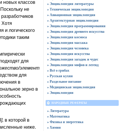
и новых классов
» Энциклопедия литературы
Поскольку не
» Техническая энциклопедия
» Авиационная энциклопедия
 разработчиков
» Архитектурная энциклопедия
. Хотя
» Энциклопедия программирования
я и логического
» Энциклопедия древнего искусства
» Энциклопедия космоса
етодики таким
» Энциклопедия массажа
» Энциклопедия человека
» Энциклопедия искусства
эмпирически
» Энциклопедия загадок и чудес
подходят для
» Энциклопедия мифов и легенд
ожество/элемент
» Всё о грибах
едством для
» Русская кухня
» Раздельное питание
лючения в
» Медицинская энциклопедия
ональное зерно в
» Энциклопедии
особность
порождающих
НАРОДНЫЕ РЕФЕРАТЫ
» Литература
» Математика
3],
в которой в
» Физика и энергетика
численные ниже.
» Химия