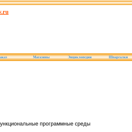
.ru
аказ
Магазины
Энциклопедии
Шпаргалки
функциональные программные среды