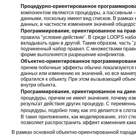
Процедурно-ориентированное программиров
компонентом являются процедуры, а пассивным — 
данными, поскольку имеют вид списков. В рамках
данных, в частности изменения значений общедо
Программирование, ориентированное на прав
правила "условие-действие". В среде LOOPS набо
вкладывать один в другой. Таким образом, часть "
подчиненный набор правил. С множествами прав
форме выполняется разрешение конфликтов.
Объектно-ориентированное программировани
причем побочные эффекты обычно локализуются в
данных или изменению их значений, но все мани
обратился к объекту. При этом вызывающий объек
внутри объекта.
Программирование, ориентированное на дан
процедуры, причем не имеет значения, почему изм
результат действия других процедур. С переменн
процедуры, подобно тому, как это делается в сл
В таких приложениях, как моделирование, этот с
позволяет распространить эффект изменения како
В рамках основной объектно-ориентированной парад