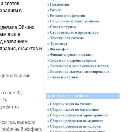
и слотов
» Психология
» Разное
арадигм в
» Религия и мифология
» Социология и обществознание
» Спорт и туризм
сделала Эйкинс
» Строительство и архитектура
нным выше
» Таможенная система
од названием
» Транспорт
равил, объектов и
» Философия
» Финансы, деньги и налоги
» Экология и охрана природы
» Экономика и экономическая теория
» Экономико-математ. моделирование
нкциональными
» Этика и эстетика
 главе 4);
ПОЛЕЗНЫЕ СБОРНИКИ
7);
» Сборник задач по физике
средства
» Сборник задач по математике
» Сборник рефератов здравохранение
» Сборник рефератов по медицине
я так, как если
» Сборник рефератов по истории
 побочный эффект,
» Сборник рефератов по экономике