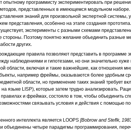
 опытному программисту экспериментировать при решени
методов, представленных в имеющемся модульном наборе. 
ставления знаний для произвольной экспертной системы, у
хем представления, особенно на этапе создания прототипа
существует, эксперименты с разными схемами представлени
ые стороны. Поэтому понятно желание объединить разные м
абости других.
орождающие правила позволяют представить в программе 
жду наблюдениями и гипотезами, но они значительно хуже 
й области, включая и такие важнейшие, как отношения
мн
бъекты, например фреймы, оказываются более удобным ср
едметной области, но применение таких знаний требует вк
на языке LISP), которые затем трудно анализировать. Раци
 правилах и фреймах, состояло в том, чтобы объединить сп
возможностями связывать условия и действия с помощью 
венного интеллекта является LOOPS
[Bobrow and Steflk, 198
и объединены четыре парадигмы программирования, пере