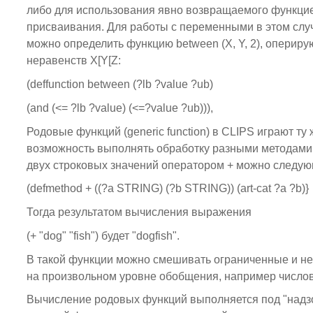
либо для использования явно возвращаемого функцие
присваивания. Для работы с переменными в этом случа
можно определить функцию between (X, Y, 2), опери
неравенств X[Y[Z:
(deffunction between (?lb ?value ?ub)
(and (<= ?lb ?value) (<=?value ?ub))),
Родовые функций (generic function) в CLIPS играют т
возможность выполнять обработку разными методами 
двух строковых значений оператором + можно следую
(defmethod + ((?a STRING) (?b STRING)) (art-cat ?a ?b)}
Тогда результатом вычисления выражения
(+ "dog" "fish") будет "dogfish".
В такой функции можно смешивать ограниченные и не
на произвольном уровне обобщения, например числовы
Вычисление родовых функций выполняется под "надзоро