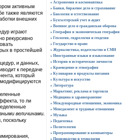
» Астрономия и космонавтика
тором активным
» Банки, биржевое дело и страхование
бе также являются
» Биология и естествознание
работки внешних
» Бухгалтерский учет и аудит
» Военное дело и гражданская оборона
едур играют
» География и экономическая география
» Геология, гидрология и геодезия
но рекурсивно
» Государство и право
ровать
» Журналистика, издательство и СМИ
рых в простейшей
» Иностранные языки и языкознание
» История и исторические личности
цедур, и данных,
» Краеведение и этнография
иводит к передаче
» Кулинария и продукты питания
нента, который
» Культура и искусство
ни модифицируются
» Литература
» Маркетинг, реклама и торговля
деленные
» Медицина и здравохранение
ффекта, то ли
» Международные отношения, экономика
пределенные
» Менеджмент и трудовые отношения
вными величинами.
» Музыка
, поскольку
» Педагогика
» Политология
» Программирование и компьютеры
ммирования,
» Производство и технологии