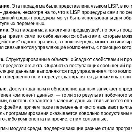
ание.
Эта парадигма была представлена языком LISP, в ко
данные, несмотря на то, что в LISP процедуры сами по се
 единой среды процедуры могут быть использованы для об
ступных переменных.
ила.
Эта парадигма аналогична предыдущей, но роль проц
ры правил сами по себе являются объектами, которые мож
действие" одного правила, в свою очередь, может активизи
ил связываются управляющие компоненты, с помощью кото
е.
Структурированные объекты обладают свойствами и про
 пределах объекта. Обработка поступающих сообщений пр
пуляции данными выполняются под управлением того компо
т совершенно не интересует, как хранятся данные и как о
ные.
Доступ к данным и обновление данных запускает опре
енен компонент данных, — то ли это результат побочного э
ыми, в которых хранятся значения данных, связываются о
отах фрейма, причем такие переменные часто называют
акти
тиль программирования оказывается довольно продуктивным
го-либо компонента на прочие, с ним связанные.
игмы модули среды, поддерживающие разные стили програ