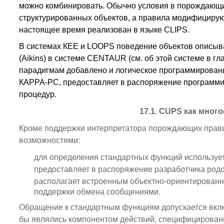
можно комбинировать. Обычно условия в порождающи
структурированных объектов, а правила модифицируют
настоящее время реализован в языке CLIPS.
В системах КЕЕ и LOOPS поведение объектов описыва
(Aikins) в системе CENTAUR (см. об этой системе в гл
парадигмам добавлено и логическое программировани
КАРРА-РС, предоставляет в распоряжение программис
процедур.
17.1. CUPS как мно
Кроме поддержки интерпретатора порождающих прави
возможностями:
для определения стандартных функций используетс
предоставляет в распоряжение разработчика родо
располагает встроенным объектно-ориентированны
поддержки обмена сообщениями.
Обращение к стандартным функциям допускается включ
бы являлись компонентом действий, специфицированн