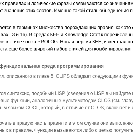
х правилах и логические фразы связываются со значениям
 значения этих слотов. Именно такой стиль объединения п
ется в терминах множества порождающих правил, как это 
авах 13 и 16). В средах КЕЕ и Knowledge Craft к перечисле
е в стиле языка PROLOG. Новая версия КЕЕ, известная п
та еще более широкий набор стилей для комбинирования п
гофункциональная среда программирования
л, описанного в главе 5, CLIPS обладает следующими фу
я синтаксис, подобный LISP (сведения о LISP вы найдете в
вые функции, аналогичные мультиметодам CLOS (см. главу 
м языком COOL, который, в отличие от CLOS, включает и 
ать в правую часть правил и в этом случае они выполняютс
ых в правиле. Функции вызываются либо с целью получить