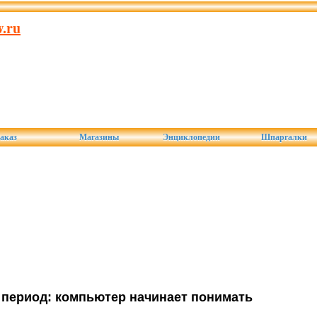
.ru
аказ
Магазины
Энциклопедии
Шпаргалки
й период: компьютер начинает понимать