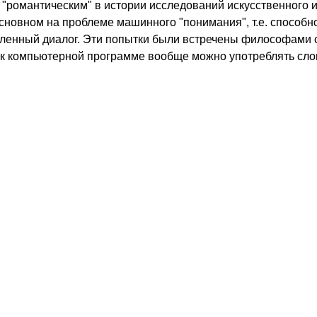
"романтическим" в истории исследований искусственного и
сновном на проблеме машинного "понимания", т.е. способн
ысленный диалог. Эти попытки были встречены философами
ю к компьютерной программе вообще можно употреблять сло