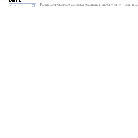
Разрешается частичное копирование контента в виде анонса при условии р