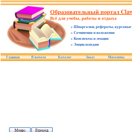
Образовательный портал Claw
Всё для учебы, работы и отдыха
» Шпаргалки, рефераты, курсовые
» Сочинения и изложения
» Конспекты и лекции
» Энциклопедии
Главная
В начало
Каталог
Заказ
Магазины