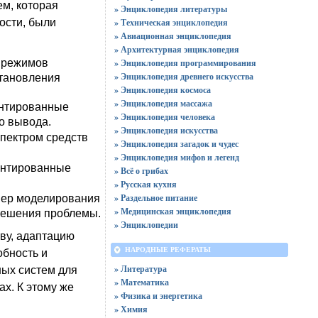
м, которая
» Энциклопедия литературы
ости, были
» Техническая энциклопедия
» Авиационная энциклопедия
» Архитектурная энциклопедия
» Энциклопедия программирования
ю режимов
» Энциклопедия древнего искусства
становления
» Энциклопедия космоса
» Энциклопедия массажа
ентированные
» Энциклопедия человека
о вывода.
» Энциклопедия искусства
пектром средств
» Энциклопедия загадок и чудес
» Энциклопедия мифов и легенд
иентированные
» Всё о грибах
» Русская кухня
» Раздельное питание
мер моделирования
» Медицинская энциклопедия
 решения проблемы.
» Энциклопедии
ву, адаптацию
НАРОДНЫЕ РЕФЕРАТЫ
обность и
» Литература
ых систем для
» Математика
х. К этому же
» Физика и энергетика
» Химия