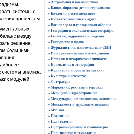
» Астрономия и космонавтика
радигмы.
» Банки, биржевое дело и страхование
авать системы с
» Биология и естествознание
вления процессом.
» Бухгалтерский учет и аудит
» Военное дело и гражданская оборона
рументальных
» География и экономическая география
 баланс между
» Геология, гидрология и геодезия
» Государство и право
рать решение,
» Журналистика, издательство и СМИ
ком большими
» Иностранные языки и языкознание
ования
» История и исторические личности
» Краеведение и этнография
наиболее
» Кулинария и продукты питания
к системы анализа
» Культура и искусство
аких модулей
» Литература
» Маркетинг, реклама и торговля
» Медицина и здравохранение
» Международные отношения, экономика
» Менеджмент и трудовые отношения
» Музыка
» Педагогика
» Политология
» Программирование и компьютеры
» Производство и технологии