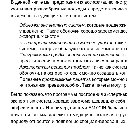
В данной книге мы представили классификацию инстр
учитывает разнообразные подходы к представлению з
выделены следующие категории систем.
Оболочки экспертных систем,
которые поддержи
управления. Такие оболочки хорошо зарекомендо
экспертных систем.
Языки программирования высокого уровня,
такие
системы, которые образуют основные компоненты 
Программные среды, использующие смешанные 
представления и множеством механизмов управл
Архитектуры решения проблем,
такие как систе
оболочки, на основе которых можно создавать ко
Полезные
программные пакеты,
которые можно 
или анализа правдоподобия. Такие пакеты могут 
Было показано, что программы построения экспертных
экспертных систем, хорошо зарекомендовавших себя н
эффективность. Например, система EMYCIN была исп
областей, весьма далеких от медицины, включая струк
периоду относится и появление специализированных 