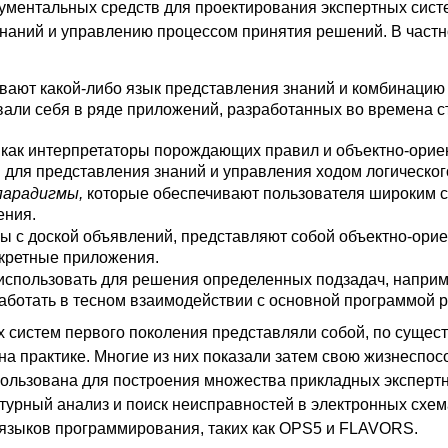
ументальных средств для проектирования экспертных систе
наний и управлению процессом принятия решений. В частн
вают какой-либо язык представления знаний и комбинаци
вали себя в ряде приложений, разработанных во времена 
 как интерпретаторы порождающих правил и объектно-ори
для представления знаний и управления ходом логическог
парадигмы,
которые обеспечивают пользователя широким с
ения.
мы с доской объявлений, представляют собой объектно-ор
нкретные приложения.
использовать для решения определенных подзадач, напри
работать в тесном взаимодействии с основной программой
 систем первого поколения представляли собой, по сущест
а практике. Многие из них показали затем свою жизнеспос
ользована для построения множества прикладных экспертн
турный анализ и поиск неисправностей в электронных схема
языков программирования, таких как OPS5 и FLAVORS.