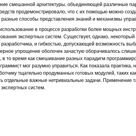
вание смешанной архитектуры, объединяющей различные па
едств продемонстрировало, что с их помощью можно созд
 разные способы представления знаний и механизмы упра
 использование в процессе разработки более мощных инст
ования экспертных систем. Существует, однако, некоторый
разработчика, и гибкостью, допускающей возможность выб
мерное упрощение оболочек зачастую оборачивалось слиш
, в то время как смешивание разных парадигм программир
ограммист мог разумно управиться. Как показала практика, 
отчику тщательно продуманных готовых модулей, таких ка
ь отдельные важные нетривиальные задачи. Применение т
 экспертных систем.