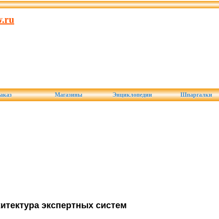
.ru
аказ
Магазины
Энциклопедии
Шпаргалки
хитектура экспертных систем