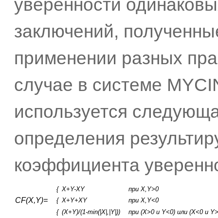
уверенности одинаковы
заключений, полученны
применении разных пра
случае в системе MYCI
используется следующ
определения результи
коэффициента уверенно
{
X+Y-XY
при X,Y>0
CF(X,Y)=
{
X+Y+XY
при X,Y<0
{
(X+Y)/(1-min(|X|,|Y|))
при (X>0 и Y<0) или (X<0 и Y>