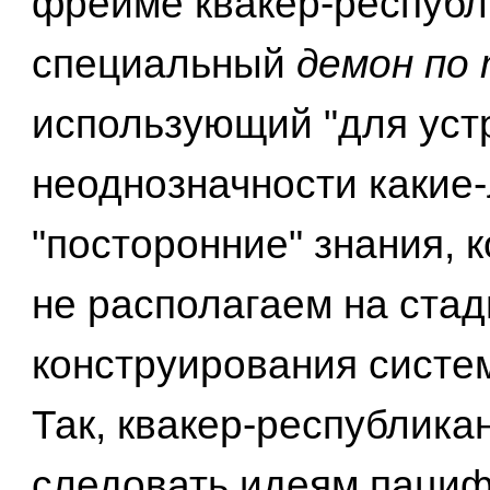
фрейме квакер-республ
специальный
демон по
использующий "для уст
неоднозначности какие
"посторонние" знания, 
не располагаем на стад
конструирования систе
Так, квакер-республика
следовать идеям пациф