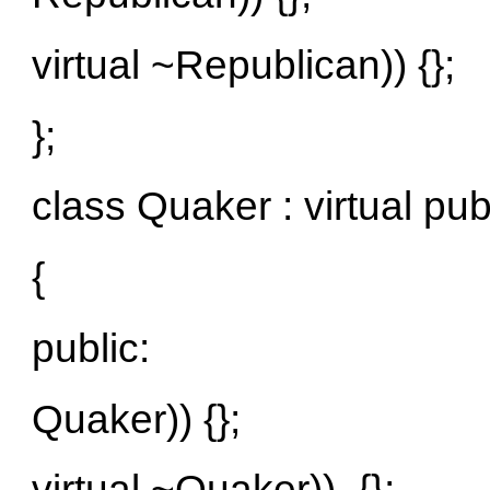
virtual ~Republican)) {};
};
class Quaker : virtual pu
{
public:
Quaker)) {};
virtual ~Quaker)) .{};