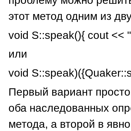
проблему можно решить
этот метод одним из дв
void S::speak(){ cout << 
или
void S::speak)({Quaker::s
Первый вариант просто
оба наследованных оп
метода, а второй в явн