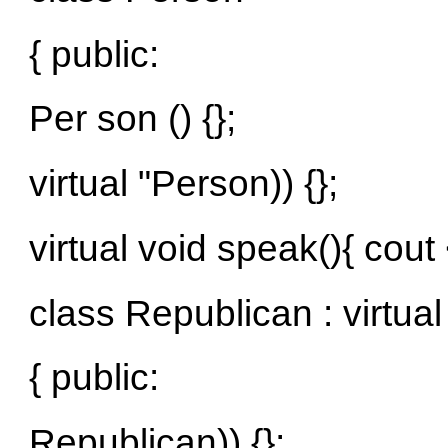
{ public:
Per son () {};
virtual "Person)) {};
virtual void speak(){ cout
class Republican : virtua
{ public:
Republican)) {};