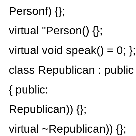
Personf) {};
virtual "Person() {};
virtual void speak() = 0; };
class Republican : publi
{ public:
Republican)) {};
virtual ~Republican)) {};