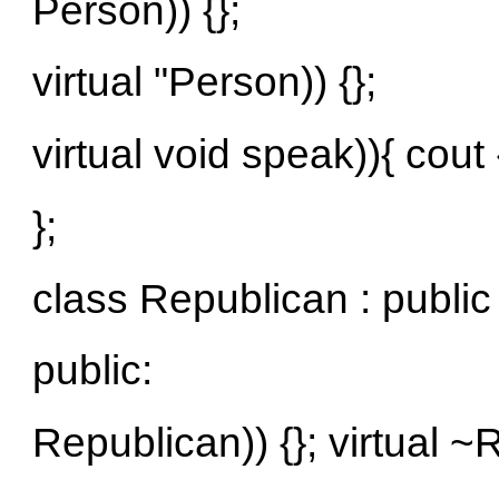
Person)) {};
virtual "Person)) {};
virtual void speak)){ cout 
};
class Republican : publi
public:
Republican)) {}; virtual ~