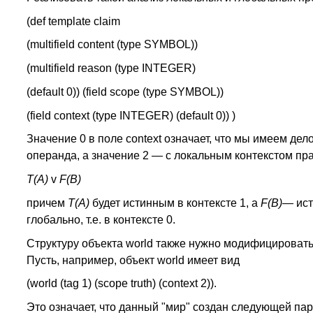
(def template claim
(multifield content (type SYMBOL))
(multifield reason (type INTEGER)
(default 0)) (field scope (type SYMBOL))
(field context (type INTEGER) (default 0)) )
Значение 0 в поле context означает, что мы имеем де
операнда, а значение 2 — с локальным контекстом пр
T(A)
v
F(B)
причем
Т(А)
будет истинным в контексте 1, a
F(B)
— ист
глобально, т.е. в контексте 0.
Структуру объекта world также нужно модифицировать 
Пусть, например, объект world имеет вид
(world (tag 1) (scope truth) (context 2)).
Это означает, что данный "мир" создан следующей па