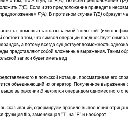
м о том, что А лгун, т.е.
F(A).
Но если предположение
Т(А
дположить
Т(Е).
Если и это предположение приведет к несовм
 предположением
F(A).
В противном случае
Т(В)
образует ч
авлять с помощью так называемой "польской" (или префик
й состоит в том, что символ операции предшествует симво
ерандов, а потому всегда существует возможность однозна
ранды представляют собой вложенные выражения. Таким об
ольской записи будет иметь вид
редставленного в польской нотации, просматривая его спр
ретится объединяющий их оператор. Полученное выражение 
ом выше выражении
В
является операндом одноместного оп
 высказываний, сформируем правило выполнения отрицан
 функция flip, заменяющая "Т" на "F" и наоборот.