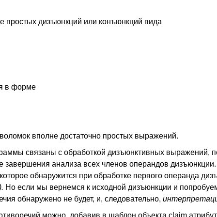
е простых дизъюнкций или конъюнкций вида
я в форме
воломок вполне достаточно простых выражений.
аммы связаны с обработкой дизъюнктивных выражений, по
ле завершения анализа всех членов операндов дизъюнкции.
которое обнаружится при обработке первого операнда диз
).
Но если мы вернемся к исходной дизъюнкции и попробуе
ечия обнаружено не будет, и, следовательно,
интерпретац
тиворечий можно, добавив в шаблон объекта claim атрибут 