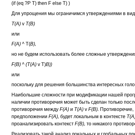
(if (eq ?P Т) then F else T) )
Для упрощения мы ограничимся утверждениями в вид
Т(А)
v
Т(В)
или
F(A) ^
T(
B),
но не будем использовать более сложные утверждени
F(B) ^
(T(А)
v T)
B))
или
поскольку для решения большинства интересных голо
Наибольшие сложности при модификации нашей прогр
наличии противоречия может быть сделан только пос
противоречия между
F(A)
и
Т(А)
v
F(B).
Противоречие, 
предположении
F(A),
будет локальным в контексте
Т(А
проанализировать контекст
F(B),
то никакого противор
Реализовать такой анализ локальных и глобальных про