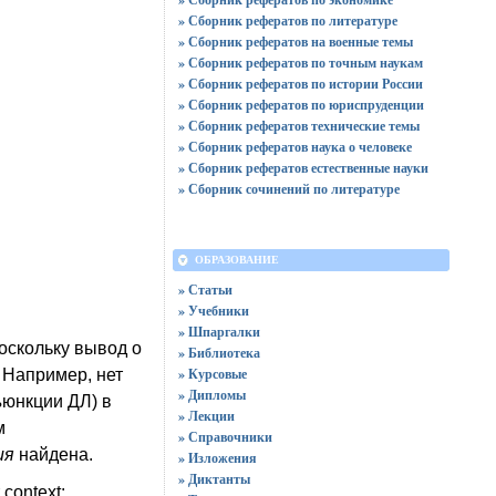
» Сборник рефератов по литературе
» Сборник рефератов на военные темы
» Сборник рефератов по точным наукам
» Сборник рефератов по истории России
» Сборник рефератов по юриспруденции
» Сборник рефератов технические темы
» Сборник рефератов наука о человеке
» Сборник рефератов естественные науки
» Сборник сочинений по литературе
ОБРАЗОВАНИЕ
» Статьи
» Учебники
» Шпаргалки
скольку вывод о
» Библиотека
» Курсовые
 Например, нет
» Дипломы
ъюнкции ДЛ) в
» Лекции
м
» Справочники
ия
найдена.
» Изложения
» Диктанты
context: