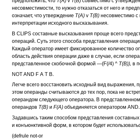
предположить, что
Т(А)
v
Т(B)
совместимо с утверждение
несовместимости, то нужно отказаться от него и пре
означает, что утверждение
Т(А)
v
T(B)
несовместимо с
интерпретации исходного высказывания.
В CLIPS составные высказывания проще всего предст
операций. Суть этого способа представления операци
Каждый оператор имеет фиксированное количество оп
область действия операции даже в случае, если опе
представленное скобочной формой —(F(/4) ^
Т(В)),
в п
NOT AND F А Т В.
Легче всего восстановить исходный вид выражения, п
этом операнды считываются до тех пор, пока не вст
операндом следующего оператора. В представленн
операндов
Т(В)
и
F(A)
объединяется оператором AND.
Задавшись таким способом представления составных
и конъюнктивной форм, в котором будет использоваться
(defrule not-or