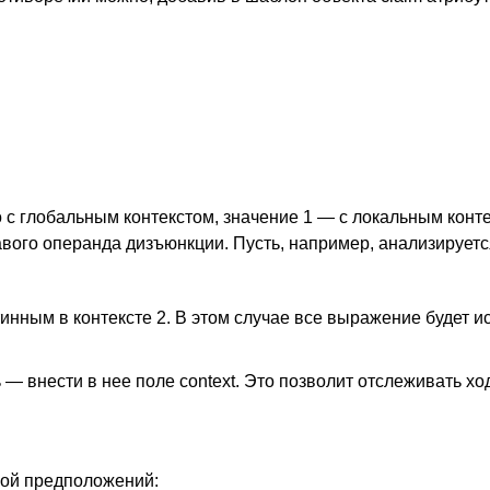
ло с глобальным контекстом, значение 1 — с локальным конт
авого операнда дизъюнкции. Пусть, например, анализирует
инным в контексте 2. В этом случае все выражение будет 
— внести в нее поле context. Это позволит отслеживать хо
рой предположений: