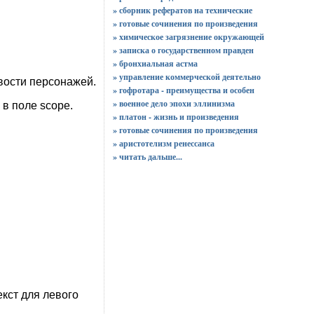
» сборник рефератов на технические
» готовые сочинения по произведения
» химическое загрязнение окружающей
» записка о государственном правден
» бронхиальная астма
» управление коммерческой деятельно
вости персонажей.
» гофротара - преимущества и особен
» военное дело эпохи эллинизма
 в поле scope.
» платон - жизнь и произведения
» готовые сочинения по произведения
» аристотелизм ренессанса
»
читать дальше...
кст для левого