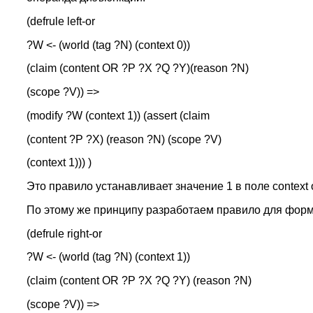
(defrule left-or
?W <- (world (tag ?N) (context 0))
(claim (content OR ?P ?X ?Q ?Y)(reason ?N)
(scope ?V)) =>
(modify ?W (context 1)) (assert (claim
(content ?P ?X) (reason ?N) (scope ?V)
(context 1))) )
Это правило устанавливает значение 1 в поле context
По этому же принципу разработаем правило для форм
(defrule right-or
?W <- (world (tag ?N) (context 1))
(claim (content OR ?P ?X ?Q ?Y) (reason ?N)
(scope ?V)) =>