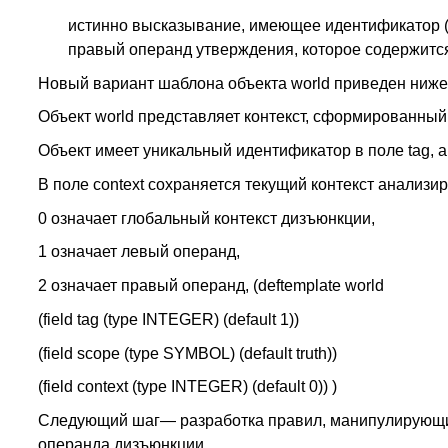
истинно высказывание, имеющее идентификатор (t
правый операнд утверждения, которое содержится
Новый вариант шаблона объекта world приведен ниже
Объект world представляет контекст, сформированны
Объект имеет уникальный идентификатор в поле tag, а
В поле context сохраняется текущий контекст анализ
0 означает глобальный контекст дизъюнкции,
1 означает левый операнд,
2 означает правый операнд, (deftemplate world
(field tag (type INTEGER) (default 1))
(field scope (type SYMBOL) (default truth))
(field context (type INTEGER) (default 0)) )
Следующий шаг— разработка правил, манипулирующих
операнда дизъюнкции.