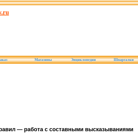
.ru
аказ
Магазины
Энциклопедии
Шпаргалки
правил — работа с составными высказываниями