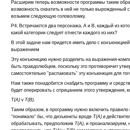
Расширим теперь возможности программы таким образ
возможность охватить в ней не только вырожденный с
возьмем следующую головоломку.
Р4. Встречаются два персонажа, А и В, каждый из кот
какой категории следует отнести каждого из них?
В этой задаче нам придется иметь дело с конъюнкцие
выражением
Эту конъюнкцию нужно разделить на выражения-компо
быть правдолюбцем, поскольку это противоречит утве
самостоятельно "распаковать" эту конъюнкция для того
Нам также понадобится снабдить программу и средства
будет оперировать с отрицанием этого утверждения, 
Т(А)
v
Т(B).
Таким образом, в программу нужно включить правило
"понимало" бы, что дизъюнкты вроде
Т(А) в
действите
обрабатывать, предположив
Т(А),
и проанализируем, н