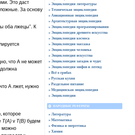
ми. Это даст
» Энциклопедия литературы
сложные. За основу
» Техническая энциклопедия
» Авиационная энциклопедия
» Архитектурная энциклопедия
» Энциклопедия программирования
ы оба лжецы". К
» Энциклопедия древнего искусства
» Энциклопедия космоса
» Энциклопедия массажа
лируется
» Энциклопедия человека
» Энциклопедия искусства
» Энциклопедия загадок и чудес
о, что А не может
» Энциклопедия мифов и легенд
 должна
» Всё о грибах
» Русская кухня
» Раздельное питание
что А лжет, нужно
» Медицинская энциклопедия
» Энциклопедии
НАРОДНЫЕ РЕФЕРАТЫ
, которое
» Литература
» Математика
е
Т(А)
v
T(B)
будем
» Физика и энергетика
о можно
» Химия