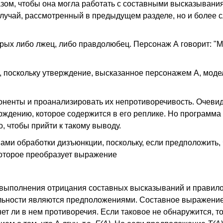
ом, чтобы она могла работать с составными высказывания
лучай, рассмотренный в предыдущем разделе, но и более 
орых либо лжец, либо правдолюбец. Персонаж А говорит: "М
й, поскольку утверждение, высказанное персонажем А, моде
ненты и проанализировать их непротиворечивость. Очевидн
рждению, которое содержится в его реплике. Но программа
, чтобы прийти к такому выводу.
ми обработки дизъюнкции, поскольку, если предположить, 
которое преобразует выражение
 выполнения отрицания составных высказываний и правило
льности являются предположениями. Составное выражени
ет ли в нем противоречия. Если таковое не обнаружится, т