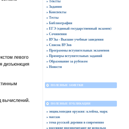
» Тексты
» Задания
» Конспекты
» Тесты
» Библиографии
» ЕГЭ (единый государственный экзамен)
» Сочинения
» ВУЗы - Высшие учебные заведения
» Список ВУЗов
» Программы вступительных экзаменов
» Примеры вступительных заданий
екстом левого
» Образование за рубежом
ся дизъюнкция
» Новости
истинным
ПОЛЕЗНЫЕ ЗАМЕТКИ
д вычислений.
ПОЛЕЗНЫЕ ПУБЛИКАЦИИ
» энциклопедия оружия: клейма, марк
» массаж
» тема русской деревни в современно
» россияне предпочитают не использо