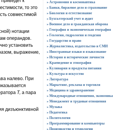
)
приведет к
» Астрономия и космонавтика
естимости, то это
» Банки, биржевое дело и страхование
» Биология и естествознание
асть совместимой
» Бухгалтерский учет и аудит
» Военное дело и гражданская оборона
» География и экономическая география
сной) нотации
» Геология, гидрология и геодезия
лам операндов.
» Государство и право
чно установить
» Журналистика, издательство и СМИ
» Иностранные языки и языкознание
разом, выражение,
» История и исторические личности
» Краеведение и этнография
» Кулинария и продукты питания
» Культура и искусство
ава налево. При
» Литература
» Маркетинг, реклама и торговля
оказывается
» Медицина и здравохранение
ератора
Т,
а пара
» Международные отношения, экономика
» Менеджмент и трудовые отношения
» Музыка
ия дизъюнктивной
» Педагогика
» Политология
» Программирование и компьютеры
» Производство и технологии