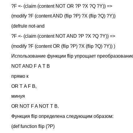
?F <- (claim (content NOT OR ?P ?X ?Q ?Y)) =>
(modify ?F (content AND (flip ?P) ?X (flip ?Q) ?Y))
(defrule not-and
?F <- (claim (content NOT AND ?P ?X ?Q ?Y)) =>
(modify ?F (content OR (flip ?P) ?X (flip ?Q) ?Y)) )
Использование функции flip упрощает преобразование
NOT AND F А Т В
прямо к
OR Т A F В,
минуя
OR NOT F A NOT Т В.
Функция flip определена следующим образом:
(def function flip (?P)