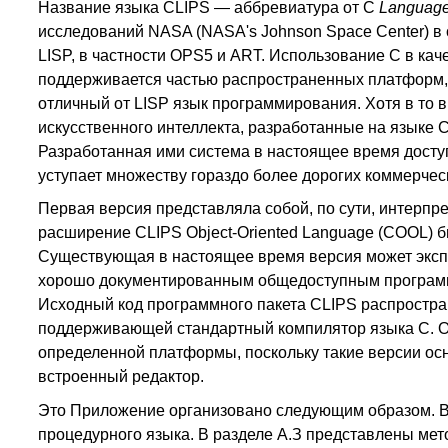
Название языка CLIPS — аббревиатура от С
Language 
исследований NASA (NASA's Johnson Space Center) в 
LISP, в частности OPS5 и ART. Использование С в кач
поддерживается частью распространенных платформ, 
отличный от LISP язык программирования. Хотя в то 
искусственного интеллекта, разработанные на языке 
Разработанная ими система в настоящее время доступ
уступает множеству гораздо более дорогих коммерчес
Первая версия представляла собой, по сути, интерп
расширение CLIPS Object-Oriented Language (COOL) б
Существующая в настоящее время версия может экспл
хорошо документированным общедоступным программны
Исходный код программного пакета CLIPS распростра
поддерживающей стандартный компилятор языка С. О
определенной платформы, поскольку такие версии о
встроенный редактор.
Это Приложение организовано следующим образом. В
процедурного языка. В разделе А.З представлены мето