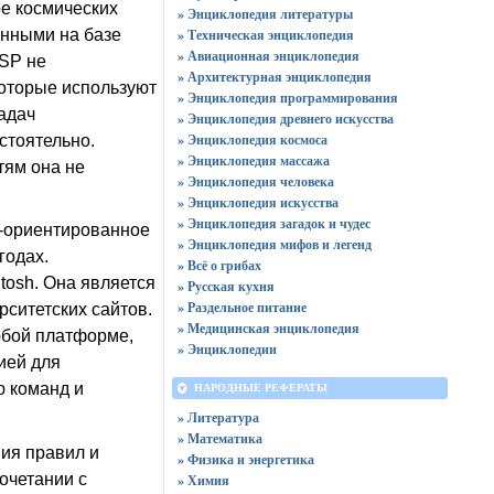
е космических
» Энциклопедия литературы
анными на базе
» Техническая энциклопедия
» Авиационная энциклопедия
ISP не
» Архитектурная энциклопедия
которые используют
» Энциклопедия программирования
адач
» Энциклопедия древнего искусства
» Энциклопедия космоса
стоятельно.
» Энциклопедия массажа
тям она не
» Энциклопедия человека
» Энциклопедия искусства
» Энциклопедия загадок и чудес
о-ориентированное
» Энциклопедия мифов и легенд
годах.
» Всё о грибах
osh. Она является
» Русская кухня
» Раздельное питание
ситетских сайтов.
» Медицинская энциклопедия
юбой платформе,
» Энциклопедии
ией для
 команд и
НАРОДНЫЕ РЕФЕРАТЫ
» Литература
» Математика
ия правил и
» Физика и энергетика
очетании с
» Химия