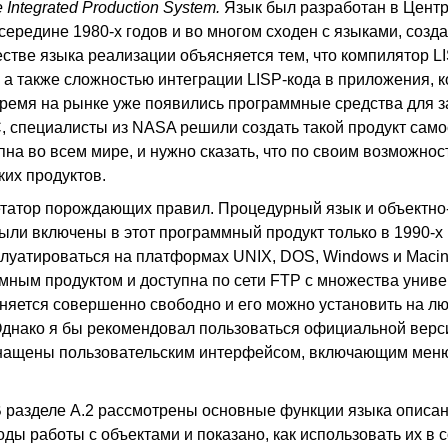
Integrated Production System.
Язык был разработан в Центр
середине 1980-х годов и во многом сходен с языками, созд
естве языка реализации объясняется тем, что компилятор L
а также сложностью интеграции LISP-кода в приложения, 
время на рынке уже появились программные средства для з
С, специалисты из NASA решили создать такой продукт само
на во всем мире, и нужно сказать, что по своим возможнос
ких продуктов.
ретатор порождающих правил. Процедурный язык и объектн
ыли включены в этот программный продукт только в 1990-х 
уатироваться на платформах UNIX, DOS, Windows и Macint
м продуктом и доступна по сети FTP с множества универ
няется совершенно свободно и его можно установить на л
днако я бы рекомендовал пользоваться официальной верс
снащены пользовательским интерфейсом, включающим меню
 разделе А.2 рассмотрены основные функции языка описан
ды работы с объектами и показано, как использовать их в с