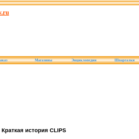
.ru
аказ
Магазины
Энциклопедии
Шпаргалки
. Краткая история CLIPS