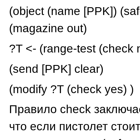
(object (name [PPK]) (saf
(magazine out)
?T <- (range-test (check 
(send [PPK] clear)
(modify ?T (check yes) )
Правило check заключае
что если пистолет стоит