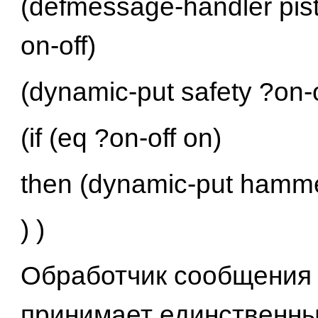
(defmessage-handler pisto
on-off)
(dynamic-put safety ?on-o
(if (eq ?on-off on)
then (dynamic-put hamm
) )
Обработчик сообщения 
принимает единственны