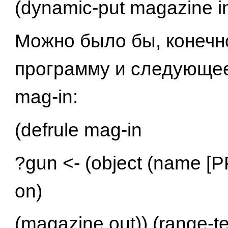
(dynamic-put magazine in
Можно было бы, конечно
программу и следующе
mag-in:
(defrule mag-in
?gun <- (object (name [P
on)
(magazine out)) (range-tes