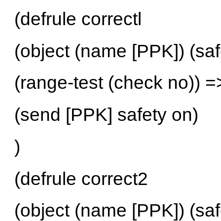
(defrule correctl
(object (name [PPK]) (safe
(range-test (check no)) =
(send [PPK] safety on)
)
(defrule correct2
(object (name [PPK]) (saf