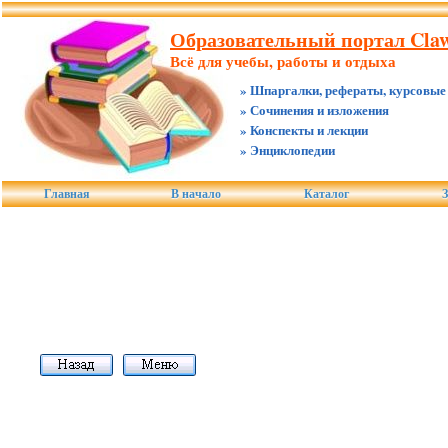
Образовательный портал Claw
Всё для учебы, работы и отдыха
» Шпаргалки, рефераты, курсовые
» Сочинения и изложения
» Конспекты и лекции
» Энциклопедии
Главная
В начало
Каталог
З