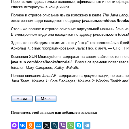
Перечислим здесь только основные, официальные и почти официа
списке литературы в конце книги.
Полное и строгое описание языка изложено в книге
The Java Langua
электронном виде находится по адресу
java.sun.com/docs
/books
Столь же полное и строгое описание виртуальной машины Java из
В электронном виде она находится по адресу
java.sun.com
/docs
Здесь же необходимо отметить книгу "отца" технологии Java Дже
Арнольд К. Язык программирования Java: Пер. с англ. — СПб.: Пит
Компания SUN Microsystems содержит на своем сайте постоянно о
java.sun.com/docs/books/tutorial/
.
Время от времени появляется
Internet. Mary Campione, Kathy Walrath.
Полное описание Java API содержится в документации, но есть п
Java Team, Volume 1: Core Packages; Volume 2: Window Toolkit and 
Поделитесь этой записью или добавьте в закладки