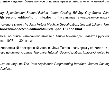
льные издания, более полное описание чрезвычайно многочисленной ли
ge Specification, Second Edition. James Gosling, Bill Joy, Guy Steele, Gil
/jls/second_edition/html/j.title.doc.html
и занимает в упакованном виде 
ложено в книге
The Java Virtual Machine Specification, Second Edition. Tim 
/books/vmspec/2nd-edition/html/VMSpecTOC.doc.htmI.
ймса Гос-линга, написанную вместе с Кеном Арнольдом. Имеется русский
ер, 1997. — 304 с.: ил.
бновляемый электронный учебник Java Tutorial, размером уже более 14 
 его печатное издание
The Java Tutorial, Second Edition: Object-Oriented P
ечатное издание
The Java Application Programming Interface. James Gosling,
Applets.