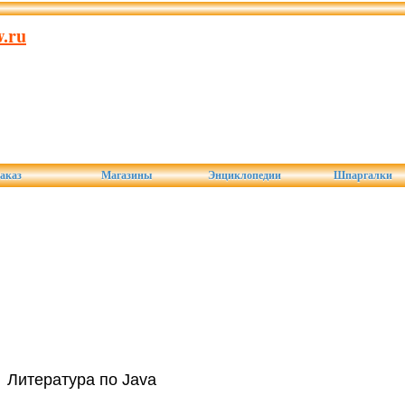
.ru
аказ
Магазины
Энциклопедии
Шпаргалки
Литература по Java