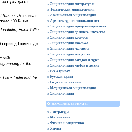
тературы дано в
» Энциклопедия литературы
» Техническая энциклопедия
» Авиационная энциклопедия
ad Bracha.
Эта книга в
» Архитектурная энциклопедия
около 400 Кбайт.
» Энциклопедия программирования
Lindholm, Frank Yellin.
» Энциклопедия древнего искусства
» Энциклопедия космоса
» Энциклопедия массажа
 перевод Гослинг Дж.,
» Энциклопедия человека
» Энциклопедия искусства
Мбайт:
» Энциклопедия загадок и чудес
rogramming for the
» Энциклопедия мифов и легенд
» Всё о грибах
» Русская кухня
 Frank Yellin and the
» Раздельное питание
» Медицинская энциклопедия
» Энциклопедии
НАРОДНЫЕ РЕФЕРАТЫ
» Литература
» Математика
» Физика и энергетика
» Химия