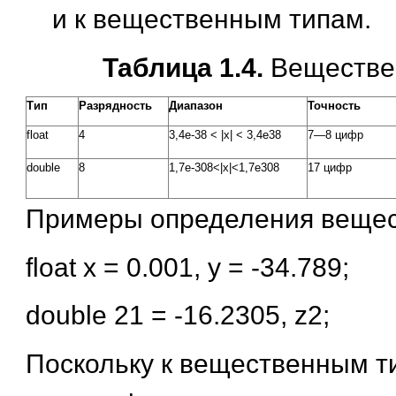
и к вещественным типам.
Таблица 1.4.
Веществе
Тип
Разрядность
Диапазон
Точность
float
4
3,4е-38 < |х| < 3,4е38
7—8 цифр
double
8
1,7е-308<|х|<1,7е308
17 цифр
Примеры определения вещес
float х = 0.001, у = -34.789;
double 21 = -16.2305, z2;
Поскольку к вещественным 