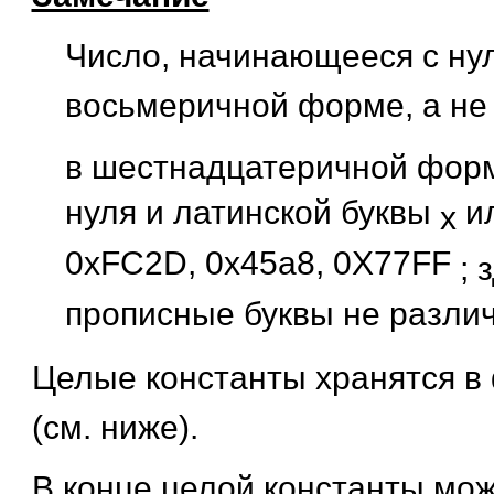
Число, начинающееся с нул
восьмеричной форме, а не 
в шестнадцатеричной форм
нуля и латинской буквы
и
х
0xFC2D, 0x45a8, 0X77FF
; 
прописные буквы не разли
Целые константы хранятся в
(см. ниже).
В конце целой константы мож