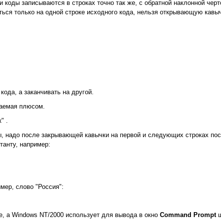
оды записываются в строках точно так же, с обратной наклонной черто
ться только на одной строке исходного кода, нельзя открывающую кавыч
кода, а заканчивать на другой.
чаемая плюсом.
к"
.
ы, надо после закрывающей кавычки на первой и следующих строках пос
танту, например:
мер, слово "Россия":
e, a Windows NT/2000 использует для вывода в окно
Command Prompt
ш