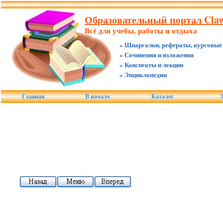
Образовательный портал Claw
Всё для учебы, работы и отдыха
» Шпаргалки, рефераты, курсовые
» Сочинения и изложения
» Конспекты и лекции
» Энциклопедии
Главная
В начало
Каталог
З