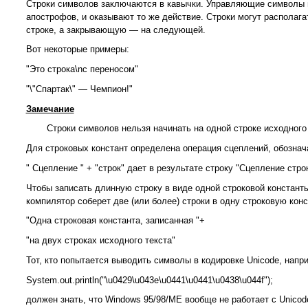
Строки символов заключаются в кавычки. Управляющие символы и к
апострофов, и оказывают то же действие. Строки могут располага
строке, а закрывающую — на следующей.
Вот некоторые примеры:
"Это строка\nс переносом"
"\"Спартак\" — Чемпион!"
Замечание
Строки символов нельзя начинать на одной строке исходного 
Для строковых констант определена операция сцеплений, обозна
"
Сцепление " + "строк"
дает в результате строку
"Сцепление стро
Чтобы записать длинную строку в виде одной строковой констант
компилятор соберет две (или более) строки в одну строковую конс
"Одна строковая константа, записанная "+
"на двух строках исходного текста"
Тот, кто попытается выводить символы в кодировке Unicode, напри
System.out.println("\u0429\u043e\u0441\u0441\u0438\u044f");
должен знать, что Windows 95/98/ME вообще не работает с Unicod