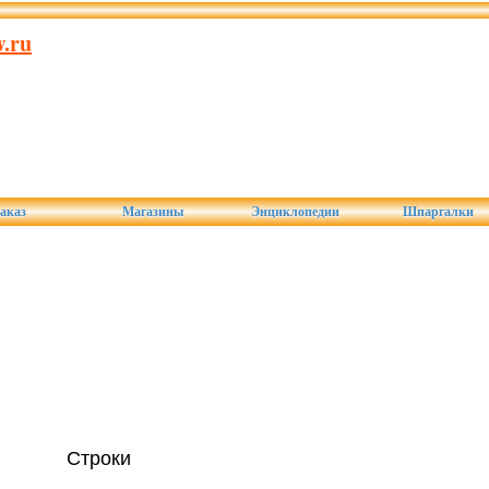
.ru
аказ
Магазины
Энциклопедии
Шпаргалки
Строки