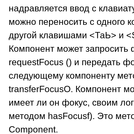
надравляется ввод с клавиат
можно переносить с одного к
другой клавишами <ТаЬ> и <S
Компонент может запросить 
requestFocus () и передать ф
следующему компоненту мет
transferFocusO. Компонент м
имеет ли он фокус, своим ло
методом hasFocusf). Это мет
Component.