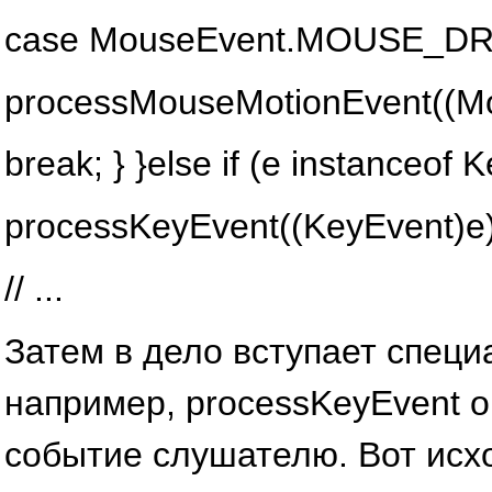
case MouseEvent.MOUSE_D
processMouseMotionEvent((M
break; } }else if (e instanceof 
processKeyEvent((KeyEvent)e)
// ...
Затем в дело вступает спец
например, processKeyEvent о
событие слушателю. Вот исхо