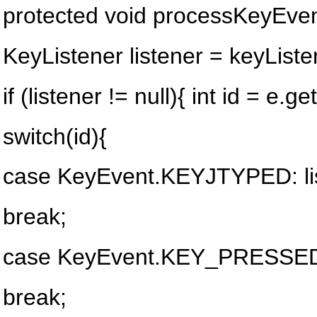
protected void processKeyEve
KeyListener listener = keyList
if (listener != null){ int id = e.ge
switch(id){
case KeyEvent.KEYJTYPED: li
break;
case KeyEvent.KEY_PRESSED: 
break;