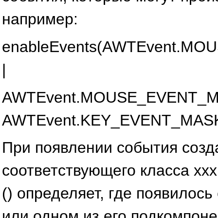
например:
enableEvents(AWTEvent.M
|
AWTEvent.MOUSE_EVENT_M
AWTEvent.KEY_EVENT_MAS
При появлении события созд
соответствующего класса xxx
() определяет, где появилос
или одном из его подкомпоне