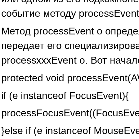
событие методу processEvent
Метод processEvent о опреде
передает его специализиров
processxxxEvent о. Вот начал
protected void processEvent(
if (e instanceof FocusEvent){
processFocusEvent((FocusEve
}else if (e instanceof MouseEv