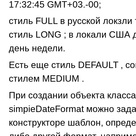
17:32:45 GMT+03.-00;
стиль
FULL
в русской локзли 
стиль
LONG
; в локали США 
день недели.
Есть еще стиль
DEFAULT
, с
стилем
MEDIUM
.
При создании объекта класса
simpieDateFormat
можно зада
конструкторе шаблон, опред