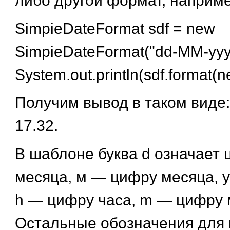
либо другой формат, наприме
SimpieDateFormat sdf = new
SimpieDateFormat("dd-MM-yyyy
System.out.println(sdf.format(n
Получим вывод в таком виде:
17.32.
В шаблоне буква d означает 
месяца, м — цифру месяца, у
h — цифру часа, m — цифру 
Остальные обозначения для