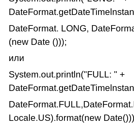
DateFormat.getDateTimelnsta
DateFormat. LONG, DateFormat
(new Date ()));
или
System.out.println("FULL: " +
DateFormat.getDateTimelnstan
DateFormat.FULL,DateFormat
Locale.US).format(new Date()))