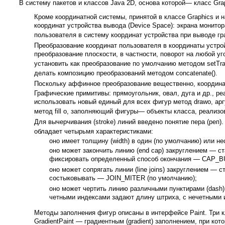
В систему пакетов и классов Java 2D, основа которой— класс Gra
Кроме координатной системы, принятой в классе Graphics и 
координат устройства вывода (Device Space): экрана монитор
пользователя в систему координат устройства при выводе гр
Преобразование координат пользователя в координаты устр
преобразование плоскости, в частности, поворот на любой уг
установить как преобразование по умолчанию методом setTran
делать композицию преобразований методом concatenate().
Поскольку аффинное преобразование вещественно, координа
Графические примитивы: прямоугольник, овал, дуга и др., р
использовать новый единый для всех фигур метод drawo, ар
метод fill о, заполняющий фигуры— объекты класса, реализо
Для вычерчивания (stroke) линий введено понятие пера (реп)
обладает четырьмя характеристиками:
оно имеет толщину (width) в один (по умолчанию) или не
оно может закончить линию (end cap) закруглением —
фиксировать определенный способ окончания — CAP_B
оно может сопрягать линии (line joins) закруглением 
состыковывать — JOIN_MITER (по умолчанию);
оно может чертить линию различными пунктирами (dash)
четными индексами задают длину штриха, с нечетными
Методы заполнения фигур описаны в интерфейсе Paint. Три кл
GradientPaint — градиентным (gradient) заполнением, при кот