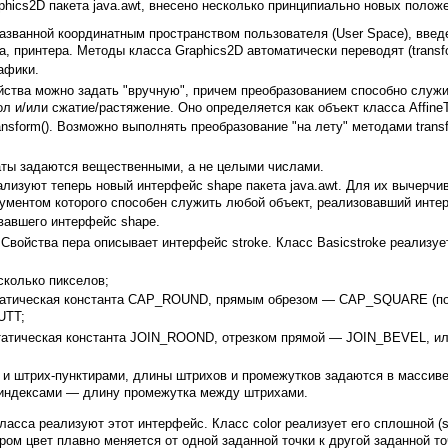
phics2D пакета java.awt, внесено несколько принципиально новых полож
названной координатным пространством пользователя (User Space), вве
а, принтера. Методы класса Graphics2D автоматически переводят (transf
афики.
ойства можно задать "вручную", причем преобразованием способно слу
ол и/или сжатие/растяжение. Оно определяется как объект класса Affine
sform(). Возможно выполнять преобразование "на лету" методами transfor
ты задаются вещественными, а не целыми числами.
еализуют теперь новый интерфейс shape пакета java.awt. Для их вычерч
гументом которого способен служить любой объект, реализовавший инте
вавшего интерфейс shape.
. Свойства пера описывает интерфейс stroke. Класс Basicstroke реализуе
сколько пикселов;
 статическая константа CAP_ROUND, прямым обрезом — CAP_SQUARE (по
UTT;
— статическая константа JOIN_ROOND, отрезком прямой — JOIN_BEVEL, ил
 и штрих-пунктирами, длины штрихов и промежутков задаются в массив
 индексами — длину промежутка между штрихами.
асса реализуют этот интерфейс. Класс color реализует его сплошной (so
ором цвет плавно меняется от одной заданной точки к другой заданной точ