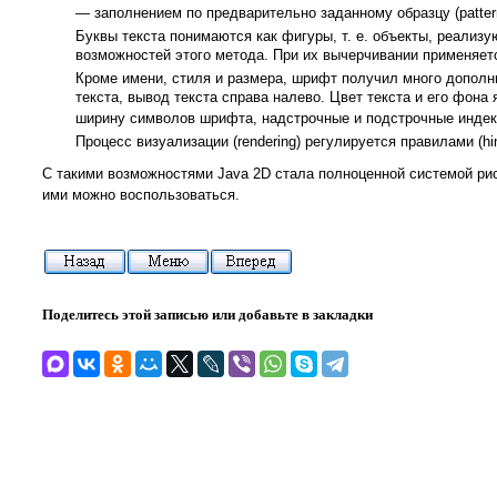
— заполнением по предварительно заданному образцу (pattern f
Буквы текста понимаются как фигуры, т. е. объекты, реализ
возможностей этого метода. При их вычерчивании применяетс
Кроме имени, стиля и размера, шрифт получил много дополн
текста, вывод текста справа налево. Цвет текста и его фона
ширину символов шрифта, надстрочные и подстрочные индексы
Процесс визуализации (rendering) регулируется правилами (h
С такими возможностями Java 2D стала полноценной системой рис
ими можно воспользоваться.
Поделитесь этой записью или добавьте в закладки