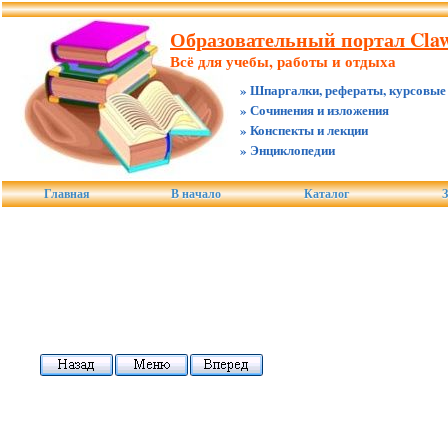
Образовательный портал Claw
Всё для учебы, работы и отдыха
» Шпаргалки, рефераты, курсовые
» Сочинения и изложения
» Конспекты и лекции
» Энциклопедии
Главная
В начало
Каталог
З