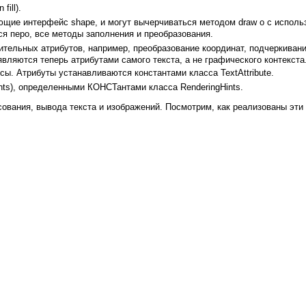
ill).
ующие интерфейс shape, и могут вычерчиваться методом draw о с исполь
я перо, все методы заполнения и преобразования.
ительных атрибутов, например, преобразование координат, подчеркиван
 являются теперь атрибутами самого текста, а не графического контекст
. Атрибуты устанавливаются константами класса TextAttribute.
ints), определенными КОНСТантами класса RenderingHints.
ования, вывода текста и изображений. Посмотрим, как реализованы эти 