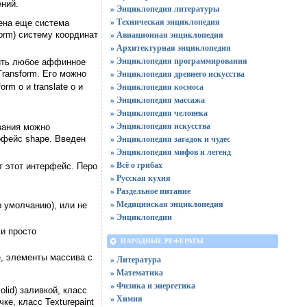
ений.
» Энциклопедия литературы
» Техническая энциклопедия
дена еще система
» Авиационная энциклопедия
orm) систему координат
» Архитектурная энциклопедия
» Энциклопедия программирования
жить любое аффинное
» Энциклопедия древнего искусства
Transform. Его можно
» Энциклопедия космоса
m о и translate о и
» Энциклопедия массажа
» Энциклопедия человека
» Энциклопедия искусства
ивания можно
» Энциклопедия загадок и чудес
рфейс shape. Введен
» Энциклопедия мифов и легенд
» Всё о грибах
т этот интерфейс. Перо
» Русская кухня
» Раздельное питание
» Медицинская энциклопедия
 умолчанию), или не
» Энциклопедии
и просто
НАРОДНЫЕ РЕФЕРАТЫ
е, элементы массива с
» Литература
» Математика
» Физика и энергетика
lid) заливкой, класс
» Химия
ке, класс Texturepaint