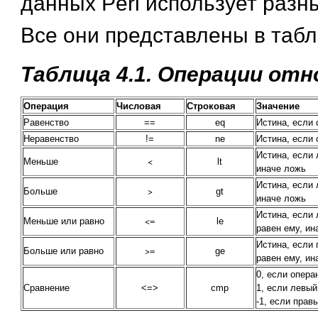
данных Perl использует разн
Все они представлены в табл.
Таблица 4.1. Операции от
Операция
Числовая
Строковая
Значение
Равенство
==
eq
Истина, если 
Неравенство
!=
ne
Истина, если 
Истина, если 
<
Меньше
lt
иначе ложь
Истина, если 
>
Больше
gt
иначе ложь
Истина, если
<=
Меньше или равно
le
равен ему, ин
Истина, если
>=
Больше или равно
ge
равен ему, ин
0, если опера
Сравнение
<=>
cmp
1, если левый
-1, если прав