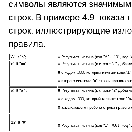
символы являются значимым
строк. В примере 4.9 показа
строк, иллюстрирующие изл
правила.
"A" It "a";
# Результат: истина (код "А" - \101, код "а
"a" It "aa";
# Результат: истина (к строке "а" добав
# с кодом \000, который меньше кода \14
# второго символа "а" строки правого оп
"a" It "a ";
# Результат: истина (к строке "а" добав
# с кодом \000, который меньше кода \04
# замыкающего пробела строки правого 
"12" It "9";
# Результат: истина (код "1" - \061, код "9