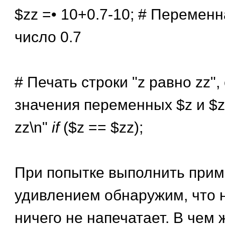
$zz =• 10+0.7-10; # Перемен
число 0.7
# Печать строки "z равно zz"
значения переменных $z и $zz
zz\n"
if
($z == $zz);
При попытке выполнить прим
удивлением обнаружим, что 
ничего не напечатает. В чем 