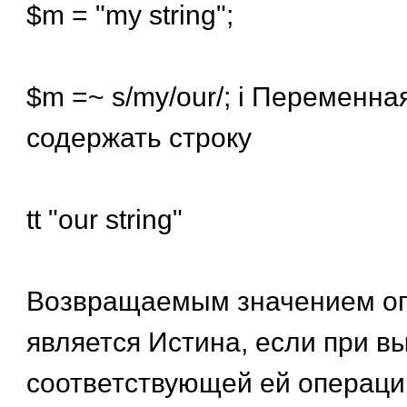
$m = "my string";
$m =~ s/my/our/; i Переменна
содержать строку
tt "our string"
Возвращаемым значением о
является Истина, если при в
соответствующей ей операци