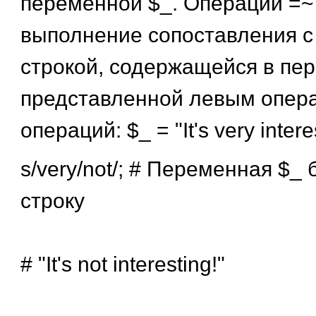
переменной $_. Операции =~
выполнение сопоставления с
строкой, содержащейся в пе
представленной левым опер
операций: $_ = "It's very interes
s/very/not/; # Переменная $_
строку
# "It's not interesting!"