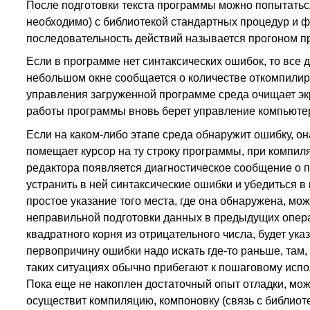
После подготовки текста программы можно попытаться 
необходимо) с библиотекой стандартных процедур и фу
последовательность действий называется прогоном п
Если в программе нет синтаксических ошибок, то все 
небольшом окне сообщается о количестве откомпилир
управления загруженной программе среда очищает экр
работы программы вновь берет управление компьютеро
Если на каком-либо этапе среда обнаружит ошибку, о
помещает курсор на ту строку программы, при компил
редактора появляется диагностическое сообщение о пр
устранить в ней синтаксические ошибки и убедиться в
простое указание того места, где она обнаружена, мо
неправильной подготовки данных в предыдущих опера
квадратного корня из отрицательного числа, будет ука
первопричину ошибки надо искать где-то раньше, там
таких ситуациях обычно прибегают к пошаговому исп
Пока еще не накоплен достаточный опыт отладки, мож
осуществит компиляцию, компоновку (связь с библиоте