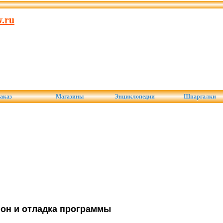
.ru
аказ
Магазины
Энциклопедии
Шпаргалки
он и отладка программы