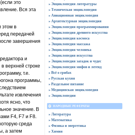
(если это
» Энциклопедия литературы
вление. Вся эта
» Техническая энциклопедия
» Авиационная энциклопедия
» Архитектурная энциклопедия
» Энциклопедия программирования
 этом в
» Энциклопедия древнего искусства
еред передачей
» Энциклопедия космоса
 после завершения
» Энциклопедия массажа
» Энциклопедия человека
» Энциклопедия искусства
 редактора и
» Энциклопедия загадок и чудес
 в верхней строке
» Энциклопедия мифов и легенд
» Всё о грибах
ограмму, т.е.
» Русская кухня
прогона программы,
» Раздельное питание
 следствием
» Медицинская энциклопедия
льтате извлечения
» Энциклопедии
отя ясно, что
НАРОДНЫЕ РЕФЕРАТЫ
ьное значение. В
» Литература
ми F4, F7 и F8.
» Математика
которую среда
» Физика и энергетика
ы, а затем
» Химия