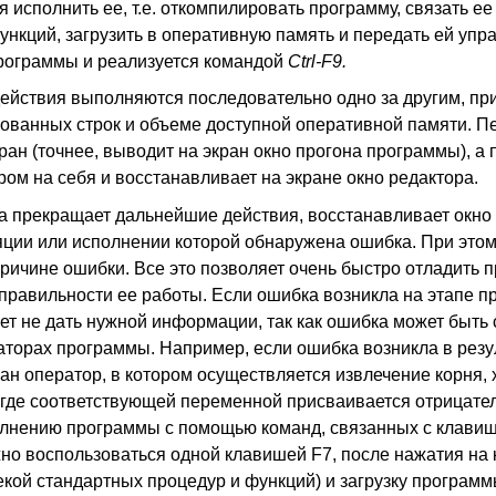
исполнить ее, т.е. откомпилировать программу, связать ее 
нкций, загрузить в оперативную память и передать ей упра
рограммы и реализуется командой
Ctrl-F9.
действия выполняются последовательно одно за другим, при
ованных строк и объеме доступной оперативной памяти. П
ан (точнее, выводит на экран окно прогона программы), а
м на себя и восстанавливает на экране окно редактора.
на прекращает дальнейшие действия, восстанавливает окно
яции или исполнении которой обнаружена ошибка. При этом
ичине ошибки. Все это позволяет очень быстро отладить пр
 правильности ее работы. Если ошибка возникла на этапе 
жет не дать нужной информации, так как ошибка может быть
торах программы. Например, если ошибка возникла в резу
зан оператор, в котором осуществляется извлечение корня, х
, где соответствующей переменной присваивается отрицател
олнению программы с помощью команд, связанных с клавиша
но воспользоваться одной клавишей F7, после нажатия на 
кой стандартных процедур и функций) и загрузку программ