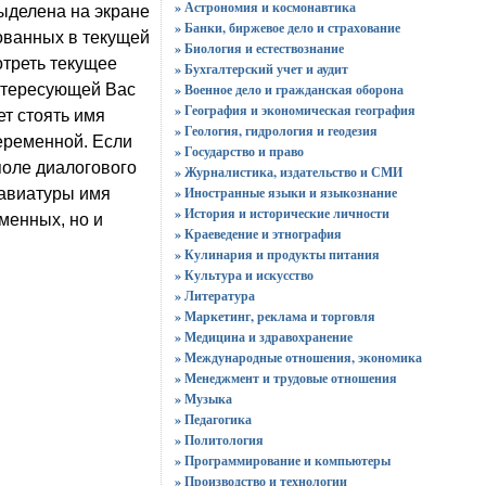
» Астрономия и космонавтика
ыделена на экране
» Банки, биржевое дело и страхование
ованных в текущей
» Биология и естествознание
отреть текущее
» Бухгалтерский учет и аудит
интересующей Вас
» Военное дело и гражданская оборона
» География и экономическая география
ет стоять имя
» Геология, гидрология и геодезия
переменной. Если
» Государство и право
поле диалогового
» Журналистика, издательство и СМИ
» Иностранные языки и языкознание
лавиатуры имя
» История и исторические личности
менных, но и
» Краеведение и этнография
» Кулинария и продукты питания
» Культура и искусство
» Литература
» Маркетинг, реклама и торговля
» Медицина и здравохранение
» Международные отношения, экономика
» Менеджмент и трудовые отношения
» Музыка
» Педагогика
» Политология
» Программирование и компьютеры
» Производство и технологии