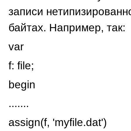
записи нетипизированн
байтах. Например, так:
var
f: file;
begin
.......
assign(f, 'myfile.dat')