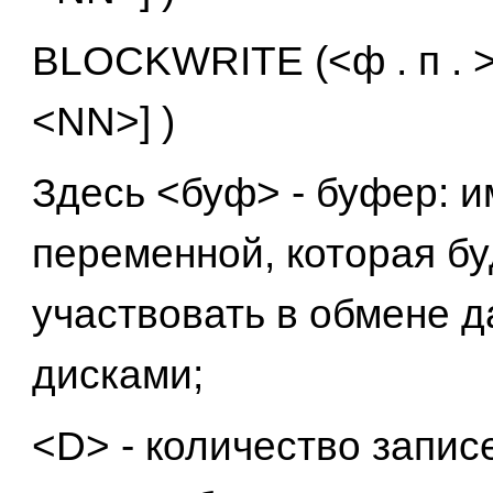
BLOCKWRITE (<ф . п . >,
<NN>] )
Здесь <буф> - буфер: и
переменной, которая бу
участвовать в обмене 
дисками;
<D> - количество запис