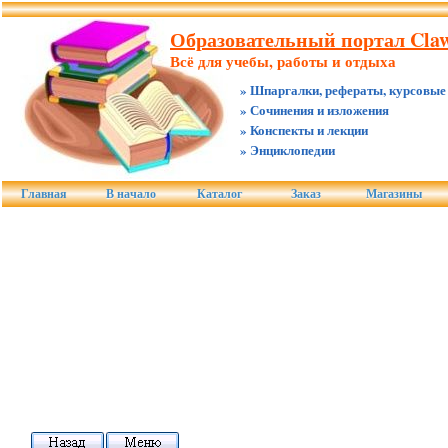
Образовательный портал Claw
Всё для учебы, работы и отдыха
» Шпаргалки, рефераты, курсовые
» Сочинения и изложения
» Конспекты и лекции
» Энциклопедии
Главная
В начало
Каталог
Заказ
Магазины