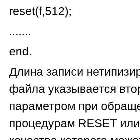
reset(f,512);
.......
end.
Длина записи нетипизи
файла указывается вт
параметром при обраще
процедурам RESET или