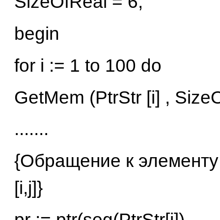
SizeOfReal = 6;
begin
for i := 1 to 100 do
GetMem (PtrStr [i] , Size
.......
{Обращение к элементу
[i,j]}
pr := ptr(seg(PtrStr[i]),