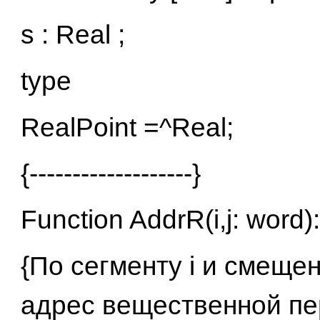
s : Real ;
type
RealPoint =^Real;
{-------------------}
Function AddrR(i,j: word)
{По сегменту i и смеще
адрес вещественной п