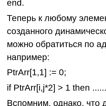
end.
Теперь к любому элеме
созданного динамическ
можно обратиться по ад
например:
PtrArr[1,1] := 0;
if PtrArr[i,j*2] > 1 then .....
Вспомним, однако, что 