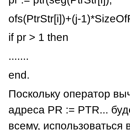
ofs(PtrStr[i])+(j-1)*SizeO
if рr > 1 then
.......
end.
Поскольку оператор вы
адреса PR := PTR... буд
всему, использоваться 