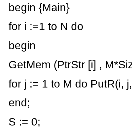
begin {Main}
for i :=1 to N do
begin
GetMem (PtrStr [i] , M*Si
for j := 1 to M do PutR(i,
end;
S := 0;