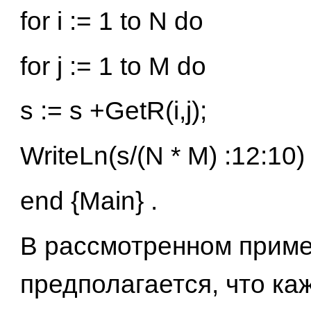
for i := 1 to N do
for j := 1 to M do
s := s +GetR(i,j);
WriteLn(s/(N * М) :12:10)
end {Main} .
В рассмотренном прим
предполагается, что ка