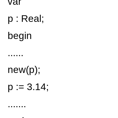
var
р : Real;
begin
......
new(p);
р := 3.14;
.......