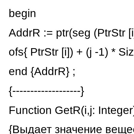
begin
AddrR := ptr(seg (PtrStr [i
ofs{ PtrStr [i]) + (j -1) * 
end {AddrR} ;
{-------------------}
Function GetR(i,j: Integer
{Выдает значение веще