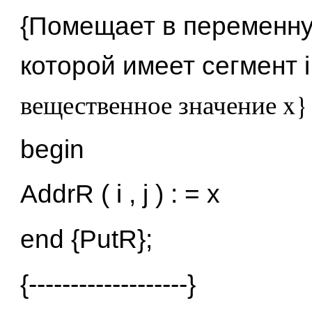
{Помещает в переменну
которой имеет сегмент i
вещественное значение x}
begin
AddrR ( i , j ) : = x
end {PutR};
{-------------------}