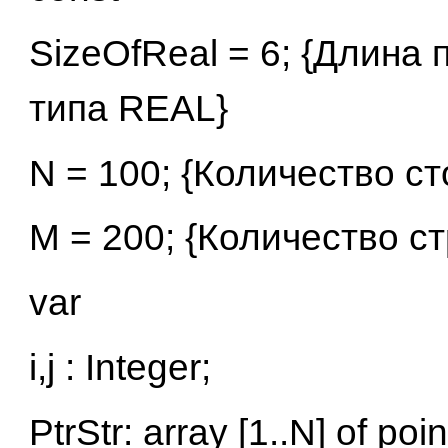
SizeOfReal = 6; {Длина
типа REAL}
N = 100; {Количество с
М = 200; {Количество с
var
i,j : Integer;
PtrStr: array [1..N] of poin