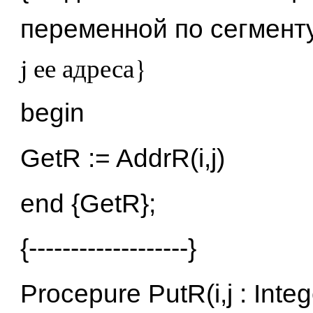
переменной по сегменту
j ее адреса}
begin
GetR := AddrR(i,j)
end {GetR};
{-------------------}
Procepure PutR(i,j : Integ