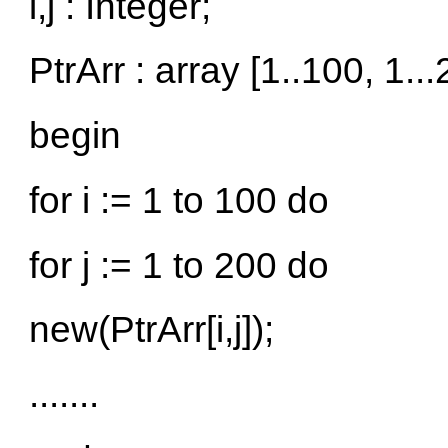
i,j : Integer;
PtrArr : array [1..100, 1..
begin
for i := 1 to 100 do
for j := 1 to 200 do
new(PtrArr[i,j]);
.......