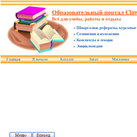
Образовательный портал Claw
Всё для учебы, работы и отдыха
» Шпаргалки, рефераты, курсовые
» Сочинения и изложения
» Конспекты и лекции
» Энциклопедии
Главная
В начало
Каталог
Заказ
Магазины