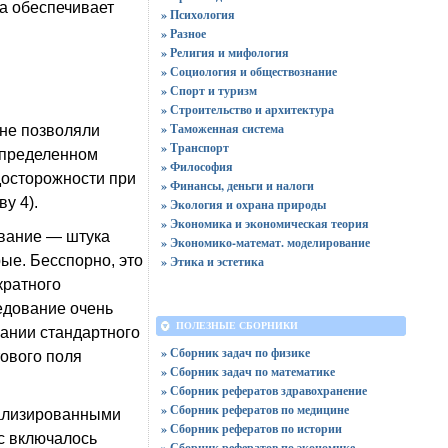
а обеспечивает
» Психология
» Разное
» Религия и мифология
» Социология и обществознание
» Спорт и туризм
» Строительство и архитектура
» Таможенная система
 не позволяли
» Транспорт
определенном
» Философия
досторожности при
» Финансы, деньги и налоги
у 4).
» Экология и охрана природы
» Экономика и экономическая теория
ование — штука
» Экономико-математ. моделирование
ые. Бесспорно, это
» Этика и эстетика
кратного
едование очень
ПОЛЕЗНЫЕ СБОРНИКИ
вании стандартного
» Сборник задач по физике
тового поля
» Сборник задач по математике
» Сборник рефератов здравохранение
» Сборник рефератов по медицине
иализированными
» Сборник рефератов по истории
с включалось
» Сборник рефератов по экономике