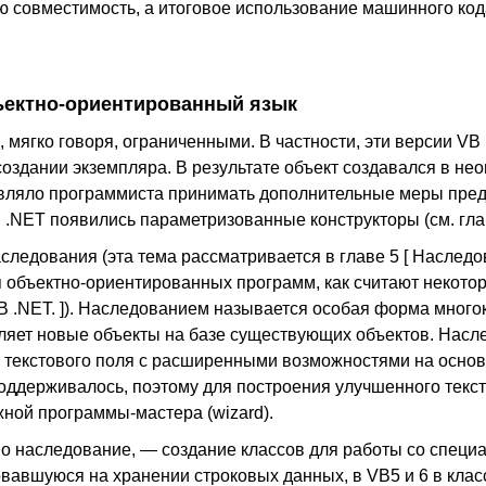
ю совместимость, а итоговое использование машинного код
ъектно-ориентированный язык
мягко говоря, ограниченными. В частности, эти версии VB
оздании экземпляра. В результате объект создавался в не
авляло программиста принимать дополнительные меры пре
 .NET появились параметризованные конструкторы (см. глав
следования (эта тема рассматривается в главе 5 [ Наслед
я объектно-ориентированных программ, как считают некотор
 .NET. ]). Наследованием называется особая форма много
еляет новые объекты на базе существующих объектов. Насл
го текстового поля с расширенными возможностями на осно
поддерживалось, поэтому для построения улучшенного текс
жной программы-мастера (wizard).
но наследование, — создание классов для работы со спец
вавшуюся на хранении строковых данных, в VB5 и 6 в клас