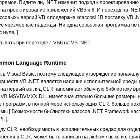
прямое. Видите ли, .NET изменит подход к проектированию
о на проектирование приложений VB5 и 6. И переход на .NE
совых» версий VB к поддержке классов! [ В поставку VB .
нее чрезмерные надежды. Ни одна серьезная программа не 
 нуля. ]
ывать при переходе с VB6 на VB .NET.
mon Language Runtime
а в Visual Basic, поэтому следующее утверждение поначалу
 новшеств VB .NET является наличие исполнительной сред
тя на первый взгляд CLR напоминает обычную библиотеку в
 VB MSVBVMXX.DLL имеет значительно большие размеры и 
 программ, в полной мере использующих CLR, больше пох
мы [ Возможности библиотеки классов .NET Framework наст
. ].
реду CLR, необходимость в исполнительных средах для отде
олнения в CLR, может быть написан на любом языке и с од