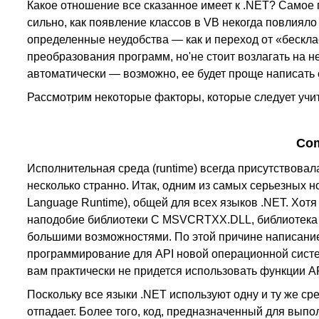
Какое отношение все сказанное имеет к .NET? Самое 
сильно, как появление классов в VB некогда повлиял
определенные неудобства — как и переход от «бесклас
преобразования программ, но'не стоит возлагать на 
автоматически — возможно, ее будет проще написать с
Рассмотрим некоторые факторы, которые следует учит
Com
Исполнительная среда (runtime) всегда присутствовал
несколько странно. Итак, одним из самых серьезных
Language Runtime), общей для всех языков .NET. Хо
наподобие библиотеки С MSVCRTXX.DLL, библиотека
большими возможностями. По этой причине написание
программирование для API новой операционной систе
вам практически не придется использовать функции API
Поскольку все языки .NET используют одну и ту же с
отпадает. Более того, код, предназначенный для вып