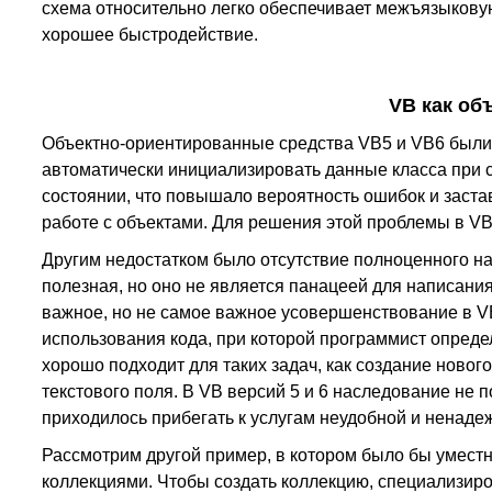
схема относительно легко обеспечивает межъязыкову
хорошее быстродействие.
VB как об
Объектно-ориентированные средства VB5 и VB6 были, 
автоматически инициализировать данные класса при с
состоянии, что повышало вероятность ошибок и заст
работе с объектами. Для решения этой проблемы в VB
Другим недостатком было отсутствие полноценного на
полезная, но оно не является панацеей для написани
важное, но не самое важное усовершенствование в VB
использования кода, при которой программист опред
хорошо подходит для таких задач, как создание ново
текстового поля. В VB версий 5 и 6 наследование не 
приходилось прибегать к услугам неудобной и ненаде
Рассмотрим другой пример, в котором было бы умест
коллекциями. Чтобы создать коллекцию, специализиро