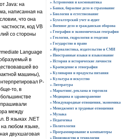
» Астрономия и космонавтика
т Java: на
» Банки, биржевое дело и страхование
ма, написанная на
» Биология и естествознание
словии, что она
» Бухгалтерский учет и аудит
» Военное дело и гражданская оборона
 частности, код VB
» География и экономическая география
илий со стороны
» Геология, гидрология и геодезия
» Государство и право
» Журналистика, издательство и СМИ
rmediate Language
» Иностранные языки и языкознание
еобразуемый в
» История и исторические личности
ществовавшей во
» Краеведение и этнография
» Кулинария и продукты питания
рактной машины),
» Культура и искусство
нтерпретировал Р-
» Литература
бще-то, в
» Маркетинг, реклама и торговля
» Медицина и здравохранение
в большинстве
» Международные отношения, экономика
 упрашивали
» Менеджмент и трудовые отношения
бора между
» Музыка
л. В языках .NET
» Педагогика
» Политология
 на любом языке,
» Программирование и компьютеры
бная двухшаговая
» Производство и технологии