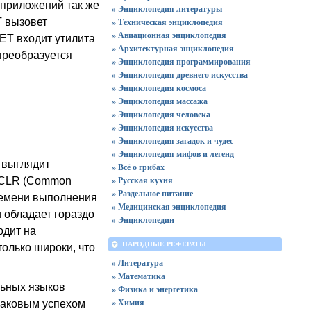
 приложений так же
» Энциклопедия литературы
T вызовет
» Техническая энциклопедия
» Авиационная энциклопедия
NET входит утилита
» Архитектурная энциклопедия
преобразуется
» Энциклопедия программирования
» Энциклопедия древнего искусства
» Энциклопедия космоса
» Энциклопедия массажа
» Энциклопедия человека
» Энциклопедия искусства
» Энциклопедия загадок и чудес
» Энциклопедия мифов и легенд
 выглядит
» Всё о грибах
» Русская кухня
ы CLR (Common
» Раздельное питание
ремени выполнения
» Медицинская энциклопедия
обладает гораздо
» Энциклопедии
одит на
НАРОДНЫЕ РЕФЕРАТЫ
олько широки, что
» Литература
» Математика
льных языков
» Физика и энергетика
» Химия
инаковым успехом