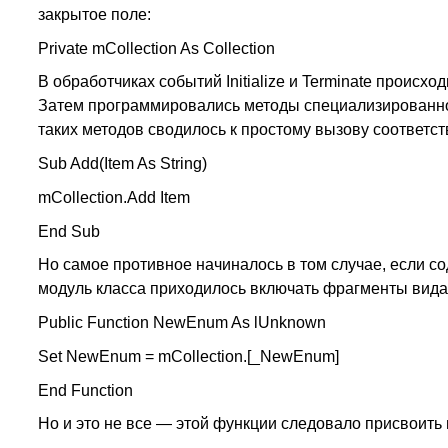
закрытое поле:
Private mCollection As Collection
В обработчиках событий Initialize и Terminate проис
Затем программировались методы специализированно
таких методов сводилось к простому вызову соответс
Sub Add(Item As String)
mCollection.Add Item
End Sub
Но самое противное начиналось в том случае, если со
модуль класса приходилось включать фрагменты вида
Public Function NewEnum As lUnknown
Set NewEnum = mCollection.[_NewEnum]
End Function
Но и это не все — этой функции следовало присвоить