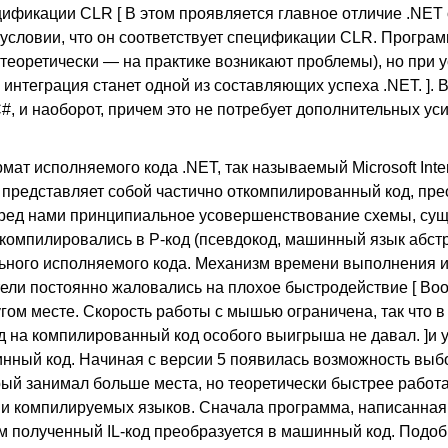
ификации CLR [ В этом проявляется главное отличие .NET о
условии, что он соответствует спецификации CLR. Програм
теоретически — на практике возникают проблемы), но при у
интеграция станет одной из составляющих успеха .NET. ]. В
#, и наоборот, причем это не потребует дополнительных ус
 исполняемого кода .NET, так называемый Microsoft Inte
Он представляет собой частично откомпилированный код, пр
ред нами принципиальное усовершенствование схемы, су
 компилировались в Р-код (псевдокод, машинный язык абст
ьного исполняемого кода. Механизм времени выполнения и
ели постоянно жаловались на плохое быстродействие [ Воо
гом месте. Скорость работы с мышью ограничена, так что 
 на компилированный код особого выигрыша не давал. ]и
инный код. Начиная с версии 5 появилась возможность вы
рый занимал больше места, но теоретически быстрее работа
и компилируемых языков. Сначала программа, написанная
тем полученный IL-код преобразуется в машинный код. Подо