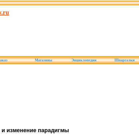
.ru
аказ
Магазины
Энциклопедии
Шпаргалки
 и изменение парадигмы