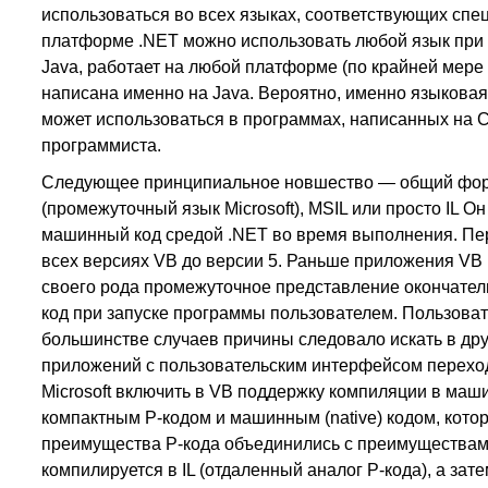
использоваться во всех языках, соответствующих спец
платформе .NET можно использовать любой язык при 
Java, работает на любой платформе (по крайней мере 
написана именно на Java. Вероятно, именно языковая 
может использоваться в программах, написанных на С
программиста.
Следующее принципиальное новшество — общий формат
(промежуточный язык Microsoft), MSIL или просто IL 
машинный код средой .NET во время выполнения. Пе
всех версиях VB до версии 5. Раньше приложения VB
своего рода промежуточное представление окончател
код при запуске программы пользователем. Пользоват
большинстве случаев причины следовало искать в дру
приложений с пользовательским интерфейсом переход
Microsoft включить в VB поддержку компиляции в маш
компактным Р-кодом и машинным (native) кодом, кото
преимущества Р-кода объединились с преимуществам
компилируется в IL (отдаленный аналог Р-кода), а за