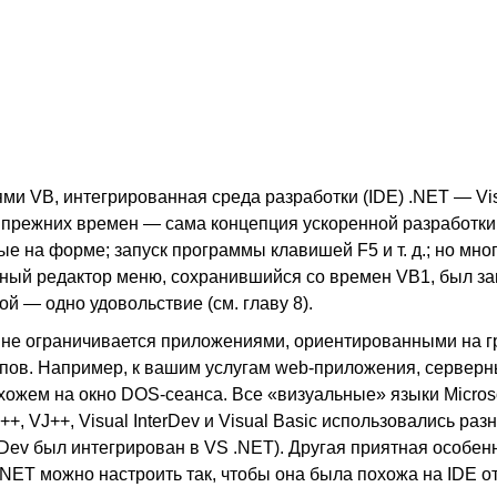
и VB, интегрированная среда разработки (IDE) .NET — Vis
с прежних времен — сама концепция ускоренной разработк
ые на форме; запуск программы клавишей F5 и т. д.; но мно
сный редактор меню, сохранившийся со времен VB1, был з
й — одно удовольствие (см. главу 8).
B, не ограничивается приложениями, ориентированными на 
ипов. Например, к вашим услугам web-приложения, сервер
ожем на окно DOS-сеанса. Все «визуальные» языки Microso
+, VJ++, Visual InterDev и Visual Basic использовались раз
erDev был интегрирован в VS .NET). Другая приятная особе
NET можно настроить так, чтобы она была похожа на IDE о