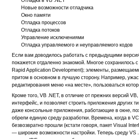
Отладка в VB .NET
Новые возможности отладчика
Окно памяти
Отладка процессов
Отладка потоков
Управление исключениями
Отладка управляемого и неуправляемого кодов
Если вам доводилось работать с предыдущими версиям
покажется отдаленно знакомой. Многое сохранилось 
Rapid Application Development); элементы, размещаем
притом в основном в лучшую сторону. Например, ужа
редактирования меню «на месте», пользоваться которо
Кроме того, VB .NET, в отличие от прежних версий V
интерфейс, и позволяет строить приложения других т
даже консольные приложения, работающие в окне, пох
обрели единую среду разработки. Времена, когда в VC+
безвозвратно прошли (кстати говоря, пакет Visual Int
— широкие возможности настройки. Теперь среду VS .