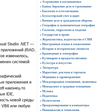
» Астрономия и космонавтика
» Банки, биржевое дело и страхование
» Биология и естествознание
» Бухгалтерский учет и аудит
» Военное дело и гражданская оборона
» География и экономическая география
» Геология, гидрология и геодезия
» Государство и право
» Журналистика, издательство и СМИ
» Иностранные языки и языкознание
ual Studio .NET —
» История и исторические личности
и приложений (RAD,
» Краеведение и этнография
гое изменилось,
» Кулинария и продукты питания
аменен системой
» Культура и искусство
» Литература
» Маркетинг, реклама и торговля
графический
» Медицина и здравохранение
» Международные отношения, экономика
ные приложения и
» Менеджмент и трудовые отношения
ft наконец-то
» Музыка
ные IDE,
» Педагогика
нность новой среды
» Политология
» Программирование и компьютеры
т VB6 или любую
» Производство и технологии