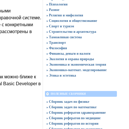
» Психология
» Разное
ьными
» Религия и мифология
правочной системе.
» Социология и обществознание
е с конкретными
» Спорт и туризм
 рассмотрены в
» Строительство и архитектура
» Таможенная система
» Транспорт
» Философия
» Финансы, деньги и налоги
» Экология и охрана природы
» Экономика и экономическая теория
» Экономико-математ. моделирование
» Этика и эстетика
ак можно ближе к
l Basic Developer в
ПОЛЕЗНЫЕ СБОРНИКИ
» Сборник задач по физике
» Сборник задач по математике
» Сборник рефератов здравохранение
» Сборник рефератов по медицине
» Сборник рефератов по истории
» Сборник рефератов по экономике