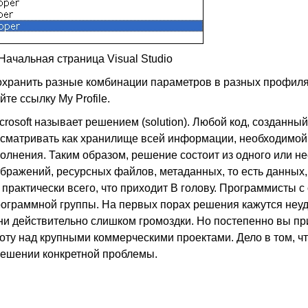
Начальная страница Visual Studio
сохранить разные комбинации параметров в разных профиля
те ссылку My Profile.
crosoft называет решением (solution). Любой код, созданный
ссматривать как хранилище всей информации, необходимой
лнения. Таким образом, решение состоит из одного или не
бражений, ресурсных файлов, метаданных, то есть данны
и практически всего, что приходит В голову. Программисты 
программной группы. На первых порах решения кажутся неу
ни действительно слишком громоздки. Но постепенно вы пр
оту над крупными коммерческими проектами. Дело в том, ч
решении конкретной проблемы.