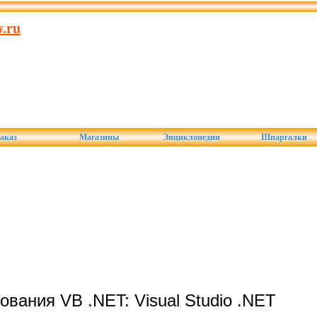
.ru
аказ
Магазины
Энциклопедии
Шпаргалки
вания VB .NET: Visual Studio .NET