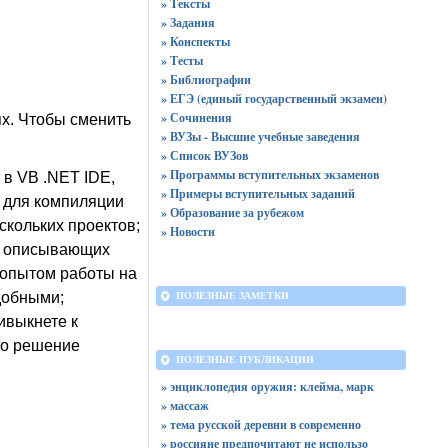
» Тексты
» Задания
» Конспекты
» Тесты
» Библиографии
» ЕГЭ (единый государственный экзамен)
» Сочинения
х. Чтобы сменить
» ВУЗы - Высшие учебные заведения
» Список ВУЗов
» Программы вступительных экзаменов
 в VB .NET IDE,
» Примеры вступительных заданий
 для компиляции
» Образование за рубежом
скольких проектов;
» Новости
х, описывающих
с опытом работы на
добными;
ПОЛЕЗНЫЕ ЗАМЕТКИ
ивыкнете к
то решение
ПОЛЕЗНЫЕ ПУБЛИКАЦИИ
» энциклопедия оружия: клейма, марк
» массаж
» тема русской деревни в современно
» россияне предпочитают не использо