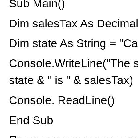
Sub Main()
Dim salesTax As Decima
Dim state As String = "Cal
Console.WriteLine("The sa
state & " is " & salesTax)
Console. ReadLine()
End Sub