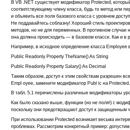
В VB .NET существует модификатор Protected, которы
соответствующему члену класса, будь то метод или п
и объявить все поля базового класса с уровнем доступ
Не поддавайтесь соблазну! Хороший стиль проектиров
методов, но не для переменных. В противном случае 
она должна происходить — в базовом классе. Как и в 
Например, в исходное определение класса Employee 
Public Readonly Property TheName() As String
Public Readonly Property Salary() As Decimal
Таким образом, доступ к этим свойствам разрешен вс
Empl oyee, замените модификатор Publ ic на Protected.
В табл. 5.1 перечислены различные модификаторы ур
Как было сказано выше, функции (но не поля!) с моди
поскольку они предотвращают доступ к защищенным ч
При использовании Protected возникает весьма интер
проблемах. Рассмотрим конкретный пример: допустим, 