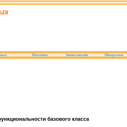
.ru
аказ
Магазины
Энциклопедии
Шпаргалки
ункциональности базового класса