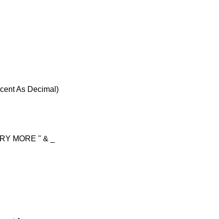
cent As Decimal)
RY MORE " & _