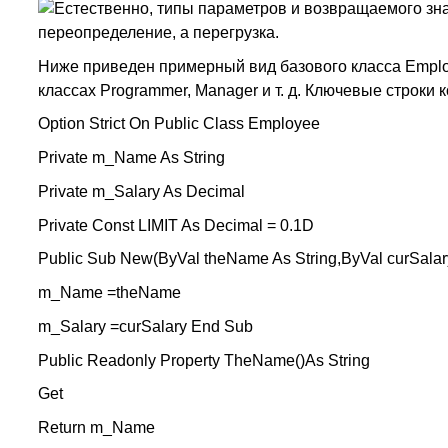
Естественно, типы параметров и возвращаемого зна
переопределение, а перегрузка.
Ниже приведен примерный вид базового класса Emplo
классах Programmer, Manager и т. д. Ключевые строк
Option Strict On Public Class Employee
Private m_Name As String
Private m_Salary As Decimal
Private Const LIMIT As Decimal = 0.1D
Public Sub New(ByVal theName As String,ByVal curSalar
m_Name =theName
m_Salary =curSalary End Sub
Public Readonly Property TheName()As String
Get
Return m_Name