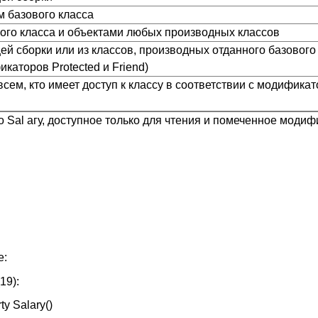
м базового класса
ого класса и объектами любых производных классов
ей сборки или из классов, производных отданного базового
каторов Protected и Friend)
всем, кто имеет доступ к классу в соответствии с модифика
о Sal агу, доступное только для чтения и помеченное модиф
е:
19):
y Salary()