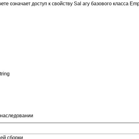
чете означает доступ к свойству Sal агу базового класса Emp
tring
 наследовании
щей сборки