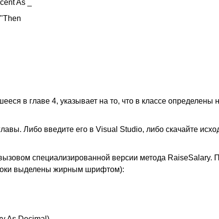
cent As _
l"Then
еся в главе 4, указывает на то, что в классе определены 
лавы. Либо введите его в Visual Studio, либо скачайте исхо
ызовом специализированной версии метода RaiseSalary. 
троки выделены жирным шрифтом):
ry As Decimal)