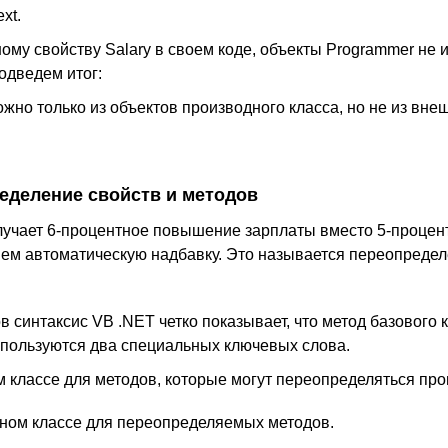
xt.
му свойству Salary в своем коде, объекты Programmer не 
одведем итог:
жно только из объектов производного класса, но не из вне
еделение свойств и методов
лучает 6-процентное повышение зарплаты вместо 5-процен
 нем автоматическую надбавку. Это называется переопреде
 синтаксис VB .NET четко показывает, что метод базового 
спользуются два специальных ключевых слова.
ом классе для методов, которые могут переопределяться п
дном классе для переопределяемых методов.