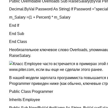
Public Overridable Overloads Sub RaiseSalary(ByVal Per
Decimal.ByVal Password As String) If Password ="specia
m_Salary =(1 + Percent) * m_Salary
End If
End Sub
End Class
Необязательное ключевое слово Overloads, упоминавше
RaiseSalary.
Класс Employee часто встречается в примерах этой г
www.piter.com, если вы еще не сделали этого ранее.
В нашей модели зарплата программиста повышается в
Programmer приведен ниже (как обычно, ключевые с
Public Class Programmer
Inherits Employee
Public Sub New(ByVal theName As String, ByVal curSala