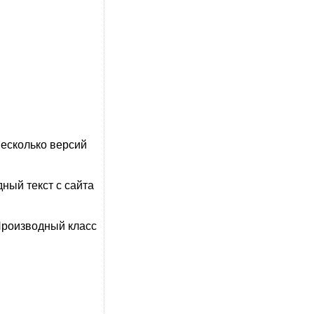
несколько версий
дный текст с сайта
Производный класс