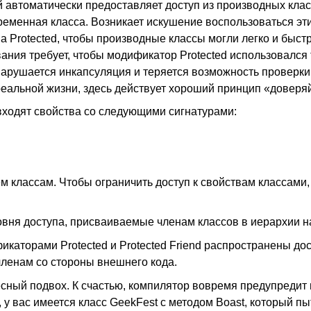
й автоматически предоставляет доступ из производных клас
еременная класса. Возникает искушение воспользоваться э
а Protected, чтобы производные классы могли легко и быстр
ания требует, чтобы модификатор Protected использовался 
нарушается инкапсуляция и теряется возможность проверки 
реальной жизни, здесь действует хороший принцип «доверяй
входят свойства со следующими сигнатурами:
ем классам. Чтобы ограничить доступ к свойствам классами
овня доступа, присваиваемые членам классов в иерархии н
фикаторами Protected и Protected Friend распространены до
ленам со стороны внешнего кода.
есный подвох. К счастью, компилятор вовремя предупредит
у вас имеется класс GeekFest с методом Boast, который пы