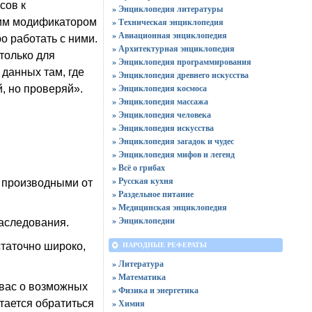
сов к
» Энциклопедия литературы
тим модификатором
» Техническая энциклопедия
» Авиационная энциклопедия
о работать с ними.
» Архитектурная энциклопедия
только для
» Энциклопедия программирования
данных там, где
» Энциклопедия древнего искусства
» Энциклопедия космоса
, но проверяй».
» Энциклопедия массажа
» Энциклопедия человека
» Энциклопедия искусства
» Энциклопедия загадок и чудес
» Энциклопедия мифов и легенд
» Всё о грибах
» Русская кухня
, производными от
» Раздельное питание
» Медицинская энциклопедия
» Энциклопедии
аследования.
статочно широко,
НАРОДНЫЕ РЕФЕРАТЫ
» Литература
» Математика
 вас о возможных
» Физика и энергетика
тается обратиться
» Химия