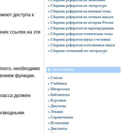
» Сборник рефератов по литературе
» Сборник рефератов на военные темы
имеют доступа к
» Сборник рефератов по точным наукам
» Сборник рефератов по истории России
» Сборник рефератов по юриспруденции
шних ссылок на эти
» Сборник рефератов технические темы
» Сборник рефератов наука о человеке
» Сборник рефератов естественные науки
» Сборник сочинений по литературе
тного, необходимо
ОБРАЗОВАНИЕ
лением функции.
» Статьи
» Учебники
» Шпаргалки
» Библиотека
класса должен
» Курсовые
» Дипломы
» Лекции
роизводными
» Справочники
» Изложения
» Диктанты