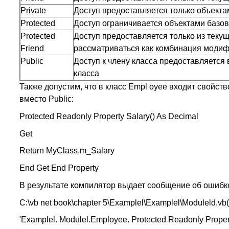
Private
Доступ предоставляется только объекта
Protected
Доступ ограничивается объектами базов
Protected
Доступ предоставляется только из текущ
Friend
рассматриваться как комбинация модифи
Public
Доступ к члену класса предоставляется 
класса
Также допустим, что в класс Empl oyee входит свойств
вместо Public:
Protected Readonly Property Salary() As Decimal
Get
Return MyClass.m_Salary
End Get End Property
В результате компилятор выдает сообщение об ошибк
C:\vb net book\chapter 5\Examplel\Examplel\Moduleld.vb(
'Examplel. Modulel.Employee. Protected Readonly Propert