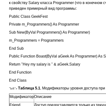
к свойству Salary класса Programmer (что в конечном с
приведен примерный вид программы:
Public Class GeekFest
Private m_Programmers() As Programmer
Sub New(ByVal Programmers() As Programmer)
m_Programmers = Programmers
End Sub
Public Function Boast(ByVal aGeek As Programmer) As S
Return "Hey my salary is " & aGeek.Salary
End Function
End Class
"left">
Таблица 5.1.
Модификаторы уровня доступа при
Модификатор
Описание
Friend
Доступ предоставляется только из теку