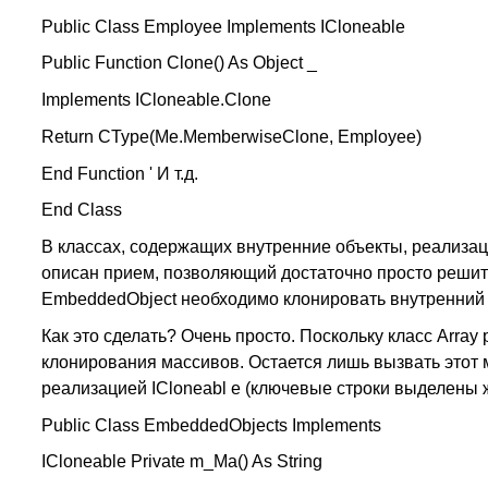
Public Class Employee Implements ICloneable
Public Function Clone() As Object _
Implements ICloneable.Clone
Return CType(Me.MemberwiseClone, Employee)
End Function ' И т.д.
End Class
В классах, содержащих внутренние объекты, реализаци
описан прием, позволяющий достаточно просто решить
EmbeddedObject необходимо клонировать внутренний 
Как это сделать? Очень просто. Поскольку класс Array
клонирования массивов. Остается лишь вызвать этот 
реализацией ICloneabl e (ключевые строки выделены
Public Class EmbeddedObjects Implements
ICloneable Private m_Ma() As String