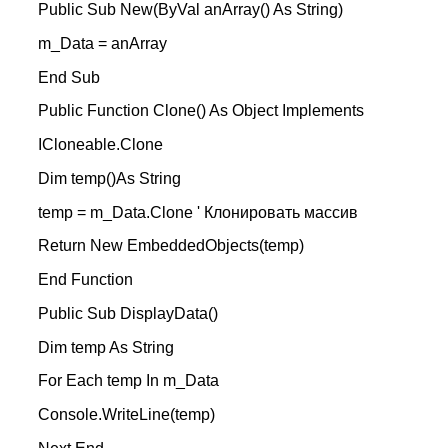
Public Sub New(ByVal anArray() As String)
m_Data = anArray
End Sub
Public Function Clone() As Object Implements
ICloneable.Clone
Dim temp()As String
temp = m_Data.Clone ' Клонировать массив
Return New EmbeddedObjects(temp)
End Function
Public Sub DisplayData()
Dim temp As String
For Each temp In m_Data
Console.WriteLine(temp)