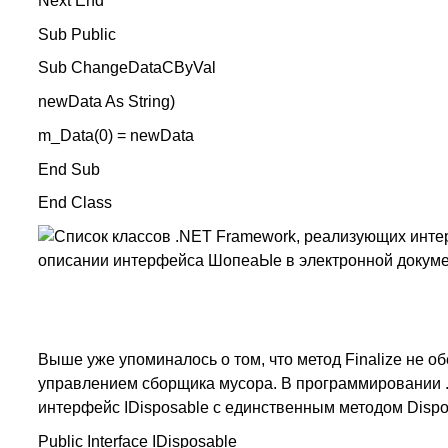
Next End
Sub Public
Sub ChangeDataCByVal
newData As String)
m_Data(0) = newData
End Sub
End Class
Список классов .NET Framework, реализующих инте
описании интерфейса ШопеаЫе в электронной докуме
Выше уже упоминалось о том, что метод Finalize не 
управлением сборщика мусора. В программировании .
интерфейс IDisposable с единственным методом Disp
Public Interface IDisposable