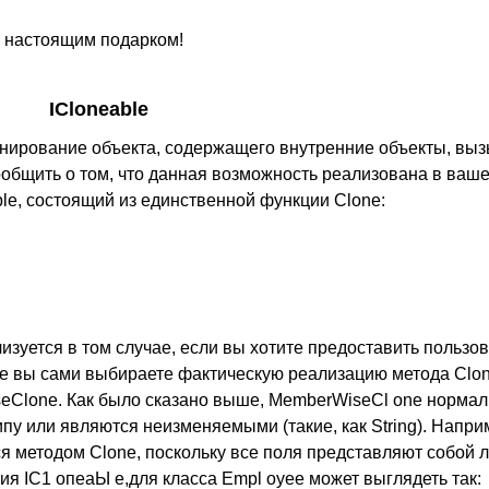
с настоящим подарком!
ICloneable
онирование объекта, содержащего внутренние объекты, вы
общить о том, что данная возможность реализована в ваше
le, состоящий из единственной функции Clone:
лизуется в том случае, если вы хотите предоставить пользо
ее вы сами выбираете фактическую реализацию метода Clo
seClone. Как было сказано выше, MemberWiseCl one нормал
пу или являются неизменяемыми (такие, как String). Напри
 методом Clone, поскольку все поля представляют собой л
ия IC1 опеаЫ е,для класса Empl oyee может выглядеть так: