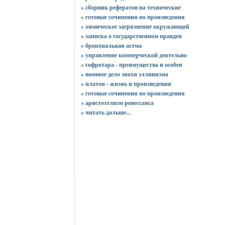
» сборник рефератов на технические
» готовые сочинения по произведения
» химическое загрязнение окружающей
» записка о государственном правден
» бронхиальная астма
» управление коммерческой деятельно
» гофротара - преимущества и особен
» военное дело эпохи эллинизма
» платон - жизнь и произведения
» готовые сочинения по произведения
» аристотелизм ренессанса
»
читать дальше...