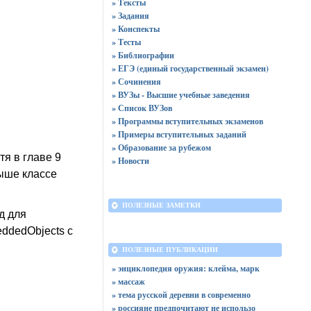
» Тексты
» Задания
» Конспекты
» Тесты
» Библиографии
» ЕГЭ (единый государственный экзамен)
» Сочинения
» ВУЗы - Высшие учебные заведения
» Список ВУЗов
» Программы вступительных экзаменов
» Примеры вступительных заданий
» Образование за рубежом
я в главе 9
» Новости
выше классе
ПОЛЕЗНЫЕ ЗАМЕТКИ
д для
ddedObjects с
ПОЛЕЗНЫЕ ПУБЛИКАЦИИ
» энциклопедия оружия: клейма, марк
» массаж
» тема русской деревни в современно
» россияне предпочитают не использо