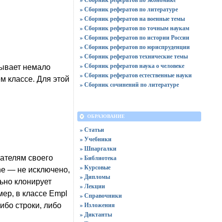
» Сборник рефератов по литературе
» Сборник рефератов на военные темы
» Сборник рефератов по точным наукам
» Сборник рефератов по истории России
» Сборник рефератов по юриспруденции
» Сборник рефератов технические темы
» Сборник рефератов наука о человеке
зывает немало
» Сборник рефератов естественные науки
м классе. Для этой
» Сборник сочинений по литературе
ОБРАЗОВАНИЕ
» Статьи
» Учебники
» Шпаргалки
вателям своего
» Библиотека
» Курсовые
ne — не исключено,
» Дипломы
ьно клонирует
» Лекции
мер, в классе Empl
» Справочники
» Изложения
ибо строки, либо
» Диктанты