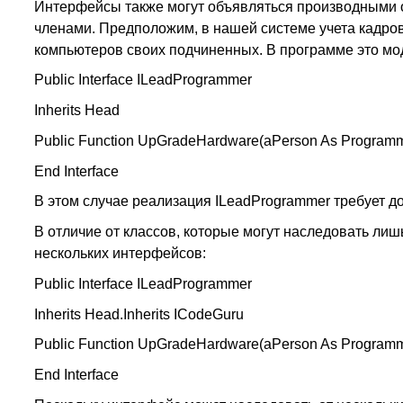
Интерфейсы также могут объявляться производными о
членами. Предположим, в нашей системе учета кадр
компьютеров своих подчиненных. В программе это мо
Public Interface ILeadProgrammer
Inherits Head
Public Function UpGradeHardware(aPerson As Programm
End Interface
В этом случае реализация ILeadProgrammer требует 
В отличие от классов, которые могут наследовать лиш
нескольких интерфейсов:
Public Interface ILeadProgrammer
Inherits Head.Inherits ICodeGuru
Public Function UpGradeHardware(aPerson As Programm
End Interface