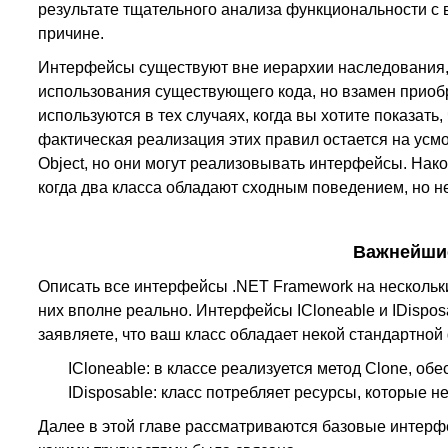
результате тщательного анализа функциональности с 
причине.
Интерфейсы существуют вне иерархии наследования, и
использования существующего кода, но взамен приоб
используются в тех случаях, когда вы хотите показат
фактическая реализация этих правил остается на усмот
Object, но они могут реализовывать интерфейсы. Нак
когда два класса обладают сходным поведением, но н
Важнейши
Описать все интерфейсы .NET Framework на нескольки
них вполне реально. Интерфейсы ICloneable и IDispo
заявляете, что ваш класс обладает некой стандартно
ICloneable: в классе реализуется метод Clone, о
IDisposable: класс потребляет ресурсы, которые 
Далее в этой главе рассматриваются базовые интерф