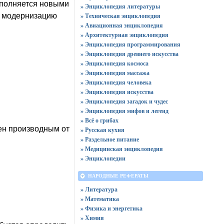
ополняется новыми
» Энциклопедия литературы
ь модернизацию
» Техническая энциклопедия
» Авиационная энциклопедия
» Архитектурная энциклопедия
» Энциклопедия программирования
» Энциклопедия древнего искусства
» Энциклопедия космоса
» Энциклопедия массажа
» Энциклопедия человека
» Энциклопедия искусства
» Энциклопедия загадок и чудес
» Энциклопедия мифов и легенд
» Всё о грибах
лен производным от
» Русская кухня
» Раздельное питание
» Медицинская энциклопедия
» Энциклопедии
НАРОДНЫЕ РЕФЕРАТЫ
» Литература
» Математика
» Физика и энергетика
» Химия