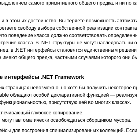
выделением самого примитивного общего предка, и ни по ка
 в этом их достоинство. Вы теряете возможность автомат
ретаете свободу выбора собственной реализации контракт
ь, что поведение класса должно соответствовать определен
рение класса. В .NET структуры не могут наследовать ни о
онец, в .NET интерфейсы становятся единственным решени
е имеют общего предка, частными случаями которого они б
е интерфейсы .NET Framework
х страницах невозможно, но хотя бы получить некоторое п
sable обладают особой декларативной функцией — реализуя
й функциональностью, присутствующей во многих классах.
беспечивающий глубокое копирование.
не могут автоматически освобождаться сборщиком мусора.
ейсы для построения специализированных коллекций. Если