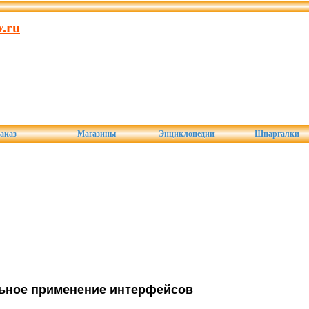
.ru
аказ
Магазины
Энциклопедии
Шпаргалки
ьное применение интерфейсов