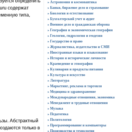
буется определить
» Астрономия и космонавтика
» Банки, биржевое дело и страхование
uru содержат
» Биология и естествознание
еменную типа,
» Бухгалтерский учет и аудит
» Военное дело и гражданская оборона
» География и экономическая география
» Геология, гидрология и геодезия
» Государство и право
» Журналистика, издательство и СМИ
» Иностранные языки и языкознание
» История и исторические личности
» Краеведение и этнография
» Кулинария и продукты питания
» Культура и искусство
» Литература
» Маркетинг, реклама и торговля
» Медицина и здравохранение
» Международные отношения, экономика
» Менеджмент и трудовые отношения
» Музыка
» Педагогика
» Политология
ьзы. Абстрактный
» Программирование и компьютеры
оздаются только в
» Производство и технологии