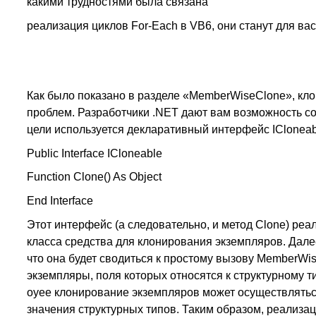
какими трудностями была связана
реализация циклов For-Each в VB6, они станут для ва
Как было показано в разделе «MemberWiseClone», кл
проблем. Разработчики .NET дают вам возможность со
цели используется декларативный интерфейс ICloneab
Public Interface ICloneable
Function Clone() As Object
End Interface
Этот интерфейс (а следовательно, и метод Clone) реа
класса средства для клонирования экземпляров. Дал
что она будет сводиться к простому вызову MemberWi
экземпляры, поля которых относятся к структурному ти
oyee клонирование экземпляров может осуществляться
значения структурных типов. Таким образом, реализац