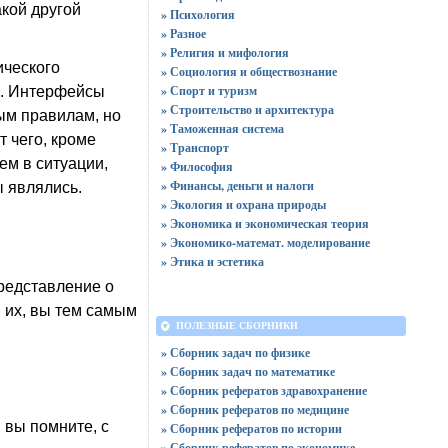
кой другой
» Психология
» Разное
» Религия и мифология
ического
» Социология и обществознание
» Спорт и туризм
а. Интерфейсы
» Строительство и архитектура
ным правилам, но
» Таможенная система
т чего, кроме
» Транспорт
ем в ситуации,
» Философия
» Финансы, деньги и налоги
ы являлись.
» Экология и охрана природы
» Экономика и экономическая теория
» Экономико-математ. моделирование
» Этика и эстетика
редставление о
 их, вы тем самым
ПОЛЕЗНЫЕ СБОРНИКИ
» Сборник задач по физике
» Сборник задач по математике
» Сборник рефератов здравохранение
» Сборник рефератов по медицине
 вы помните, с
» Сборник рефератов по истории
» Сборник рефератов по экономике