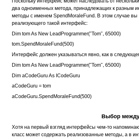
Поскольку интерфейс может наследовать от нескольки
два одноименных метода, принадлежащих к разным и
методы с именем SpendMoraleFund. В этом случае вы 
реализующего такой интерфейс:
Dim tom As New LeadProgrammer("Tom", 65000)
tom.SpendMoraleFund(500)
Интерфейс должен указываться явно, как в следующе
Dim tom As New LeadProgrammer("Tom", 65000)
Dim aCodeGuru As ICodeGuru
aCodeGuru = tom
aCodeGuru.SpendMoraleFund(500)
Выбор между
Хотя на первый взгляд интерфейсы чем-то напоминают
класс может содержать реализованные методы, а в и