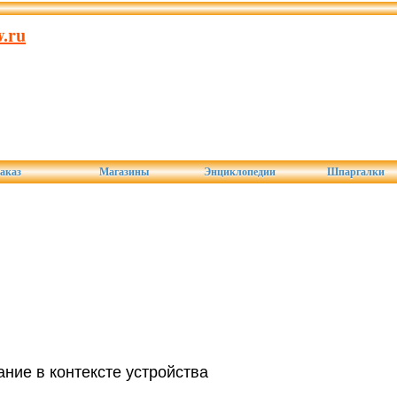
.ru
аказ
Магазины
Энциклопедии
Шпаргалки
ние в контексте устройства