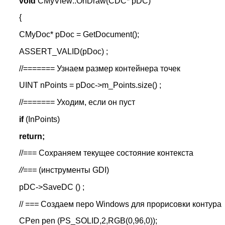
void
CMyView::OnDraw(CDC* pDC)
{
CMyDoc* pDoc = GetDocument();
ASSERT_VALID(pDoc) ;
//======= Узнаем размер контейнера точек
UINT nPoints = pDoc->m_Points.size() ;
//======= Уходим, если он пуст
if
(InPoints)
return;
//=== Сохраняем текущее состояние контекста
//===
(инструменты GDI)
pDC->SaveDC () ;
//
===
Создаем перо Windows для прорисовки контура
CPen pen (PS_SOLID,2,RGB(0,96,0));