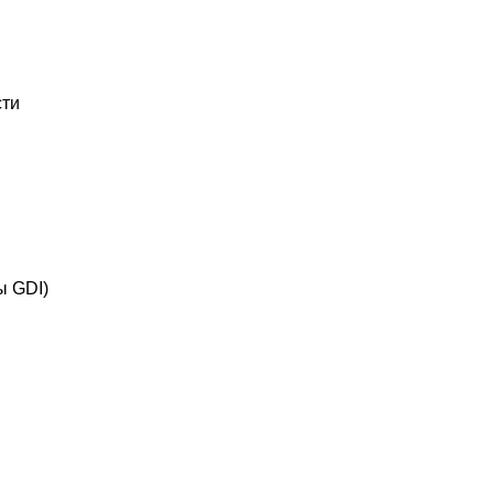
сти
ы GDI)