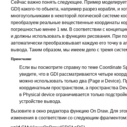
Сейчас важно понять следующее. Пример моделирует 
GDI) какого-то объекта, например разрез корабля, и х
многоугольниками в некоторой логической системе ко
преобразуем реальные вещественные координаты корабл
погрешностью менее 1 мм. В соответствии с концепцие
и должны использовать в функциях рисования. При п
автоматически преобразовывает каждую его точку в а
вывода. Таким образом, мы имеем дело с тремя систе
Примечание
Если вы посмотрите справку по теме Coordinate Sp
увидите, что в GDI рассматриваются четыре коорди
можно использовать только два (Page и Device). 
координатным пространством, а пространства Devi
в Physical device ограничивается только подстро
устройстве вывода.
Вызовите в окно редактора функцию On Draw. Для этог
изменения в соответствии со следующим фрагментом