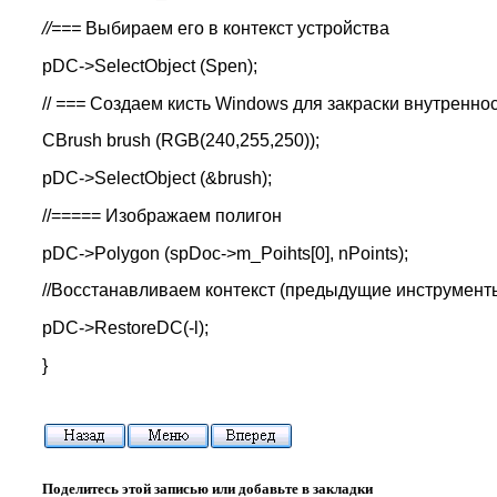
//===
Выбираем его в контекст устройства
pDC->SelectObject (Spen);
//
===
Создаем кисть Windows для закраски внутренно
CBrush brush (RGB(240,255,250));
pDC->SelectObject (&brush);
//===== Изображаем полигон
pDC->Polygon (spDoc->m_Poihts[0], nPoints);
//Восстанавливаем контекст (предыдущие инструмент
pDC->RestoreDC(-l);
}
Поделитесь этой записью или добавьте в закладки