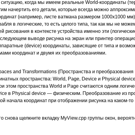
ситуацию, когда мы имеем реальные World-координаты (те
отим начертить его детали, которые всегда можно аппрокси
ординат (например, листе ватмана размером 1000x1000 мм)
я в логические, то есть целого типа, так как мы не можем
й рисования в контексте устройства именно эти (логическ
оследующем выводе рисунка на экран или принтер операци
ппаратные (device) координаты, зависящие от типа и возмо
мами координат и двумя их преобразованиями.
aces and Transformations (Пространства и преобразования 
натных пространства: World, Page, Device и Physical device
При этом пространства World и Page считаются одним логич
ce в Physical device — физическим. Преобразование из пр
йкой начала координат при отображении рисунка на каком-то
о снова щелкните вкладку MyView.cpp группы окон, вероятн
: