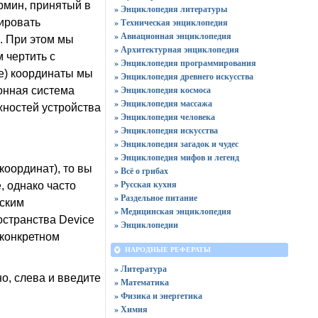
рмин, принятый в
» Энциклопедия литературы
мировать
» Техническая энциклопедия
» Авиационная энциклопедия
. При этом мы
» Архитектурная энциклопедия
 чертить с
» Энциклопедия программирования
ие) координаты мы
» Энциклопедия древнего искусства
» Энциклопедия космоса
онная система
» Энциклопедия массажа
жностей устройства
» Энциклопедия человека
» Энциклопедия искусства
» Энциклопедия загадок и чудес
» Энциклопедия мифов и легенд
координат), то вы
» Всё о грибах
» Русская кухня
, однако часто
» Раздельное питание
еским
» Медицинская энциклопедия
остранства Device
» Энциклопедии
 конкретном
НАРОДНЫЕ РЕФЕРАТЫ
» Литература
о, слева и введите
» Математика
» Физика и энергетика
» Химия