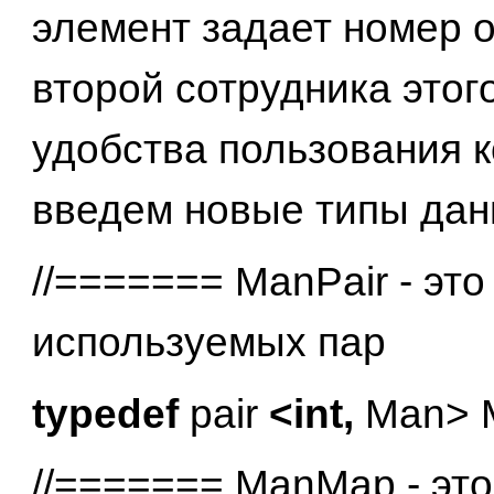
элемент задает номер о
второй сотрудника этог
удобства пользования 
введем новые типы дан
//======= ManPair - это
используемых пар
typedef
pair
<int,
Man> M
//======= ManMap - это