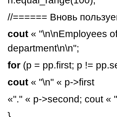
h.equal_range(100);
//====== Вновь пользу
cout
« "\n\nEmployees o
department\n\n";
for
(p = pp.first; p != pp
cout
« "\n" « p->first
«"." « p->second; cout « "
}