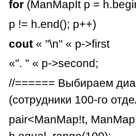
for
(ManMapIt p = h.begin
p != h.end(); p++)
cout
« "\n" « p->first
«". " « p->second;
//====== Выбираем диа
(сотрудники 100-го отде
pair<ManMap!t, ManMapI