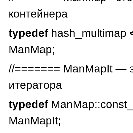
контейнера
typedef
hash_multimap
ManMap;
//======= ManMapIt — э
итератора
typedef
ManMap::const_i
ManMapIt;