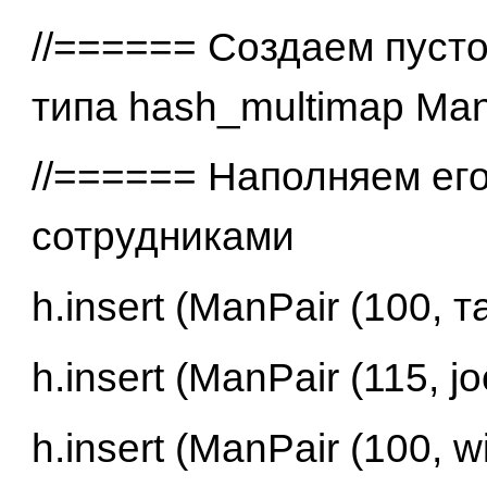
//====== Создаем пуст
типа hash_multimap Ma
//====== Наполняем ег
сотрудниками
h.insert (ManPair (100, та
h.insert (ManPair (115, jo
h.insert (ManPair (100, wi