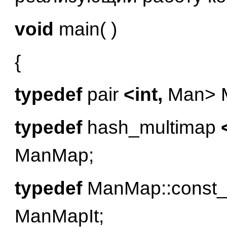
void
main( )
{
typedef
pair
<int,
Man> M
typedef
hash_multimap
ManMap;
typedef
ManMap::const_i
ManMapIt;