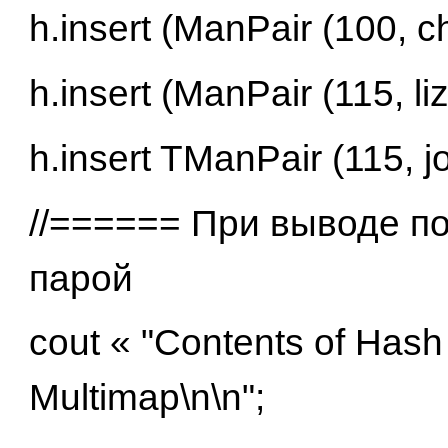
h.insert (ManPair (100, ch
h.insert (ManPair (115, liz
h.insert TManPair (115, jo
//====== При выводе п
парой
cout « "Contents of Hash
Multimap\n\n";