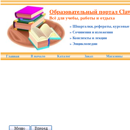
Образовательный портал Claw
Всё для учебы, работы и отдыха
» Шпаргалки, рефераты, курсовые
» Сочинения и изложения
» Конспекты и лекции
» Энциклопедии
Главная
В начало
Каталог
Заказ
Магазины