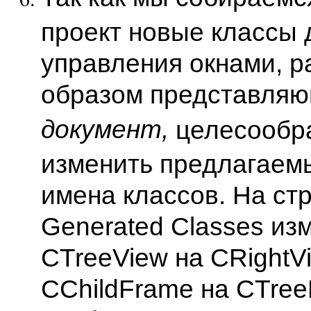
проект новые классы 
управления окнами, 
образом представля
документ,
целесообр
изменить предлагаем
имена классов. На ст
Generated Classes из
CTreeView на CRightV
CChildFrame на CTree