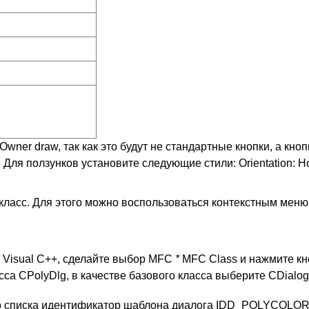
wner draw, так как это будут не стандартные кнопки, а кноп
я ползунков установите следующие стили: Orientation: Hori
класс. Для этого можно воспользоваться контекстным мен
о Visual C++, сделайте выбор MFC
*
MFC Class и нажмите кн
са CPolyDlg, в качестве базового класса выберите CDialog
го списка идентификатор шаблона диалога IDD_POLYCOLOR