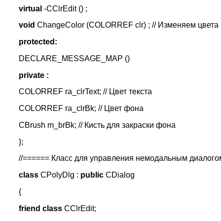
virtual
-CClrEdit () ;
void
ChangeColor (COLORREF clr) ; // Изменяем цвета
protected:
DECLARE_MESSAGE_MAP ()
private :
COLORREF ra_clrText; // Цвет текста
COLORREF ra_clrBk; // Цвет фона
CBrush m_brBk; // Кисть для закраски фона
};
//====== Класс для управления немодальным диалого
class
CPolyDlg :
public
CDialog
{
friend class
CClrEdit;