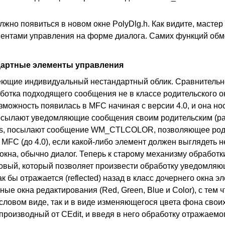
жно появиться в новом окне PolyDlg.h. Как видите, мастер 
ентами управления на форме диалога. Самих функций об
дартные элементы управления
меющие индивидуальный нестандартный облик. Сравнитель
ботка подходящего сообщения не в классе родительского окн
зможность появилась в MFC начиная с версии 4.0, и она но
осылают уведомляющие сообщения своим родительским (par
trols, посылают сообщение WM_CTLCOLOR, позволяющее род
MFC (до 4.0), если какой-либо элемент должен выглядеть не 
о окна, обычно диалог. Теперь к старому механизму обрабо
новый, который позволяет произвести обработку уведомля
бы отражается (reflected) назад в класс дочернего окна э
е окна редактирования (Red, Green, Blue и Color), с тем 
словом виде, так и в виде изменяющегося цвета фона своих
), производный от CEdit, и введя в него обработку отражае