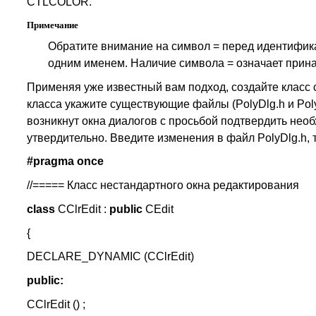
CTLCOLOR.
Примечание
Обратите внимание на символ = перед идентифик
одним именем. Наличие символа = означает прина
Применяя уже известный вам подход, создайте класс c
класса укажите существующие файлы (PolyDlg.h и Poly
возникнут окна диалогов с просьбой подтвердить нео
утвердительно. Введите изменения в файл PolyDlg.h, 
#pragma once
//===== Класс нестандартного окна редактирования
class
CClrEdit :
public
CEdit
{
DECLARE_DYNAMIC (CClrEdit)
public:
CClrEdit () ;