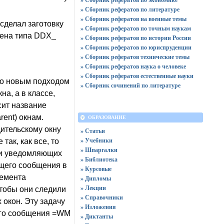
» Сборник рефератов по литературе
» Сборник рефератов на военные темы
сделал заготовку
» Сборник рефератов по точным наукам
мена типа DDX_
» Сборник рефератов по истории России
» Сборник рефератов по юриспруденции
» Сборник рефератов технические темы
» Сборник рефератов наука о человеке
» Сборник рефератов естественные науки
но новым подходом
» Сборник сочинений по литературе
а, а в классе,
сит название
ent) окнам.
ОБРАЗОВАНИЕ
ительскому окну
» Статьи
» Учебники
так, как все, то
» Шпаргалки
тки уведомляющих
» Библиотека
ющего сообщения в
» Курсовые
лемента
» Дипломы
» Лекции
чтобы они следили
» Справочники
 окон. Эту задачу
» Изложения
мого сообщения =WM
» Диктанты