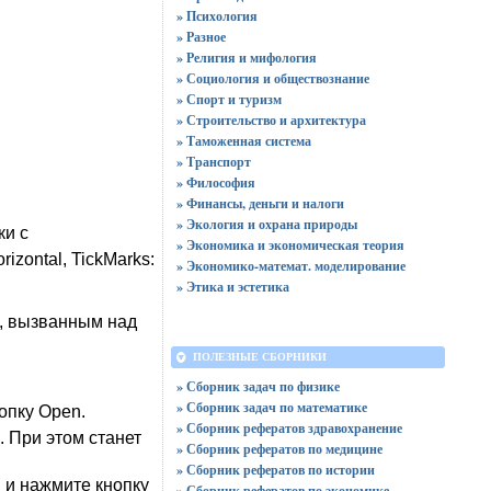
» Психология
» Разное
» Религия и мифология
» Социология и обществознание
» Спорт и туризм
» Строительство и архитектура
» Таможенная система
» Транспорт
» Философия
» Финансы, деньги и налоги
» Экология и охрана природы
ки с
» Экономика и экономическая теория
zontal, TickMarks:
» Экономико-математ. моделирование
» Этика и эстетика
ю, вызванным над
ПОЛЕЗНЫЕ СБОРНИКИ
» Сборник задач по физике
» Сборник задач по математике
опку Open.
» Сборник рефератов здравохранение
. При этом станет
» Сборник рефератов по медицине
» Сборник рефератов по истории
 и нажмите кнопку
» Сборник рефератов по экономике