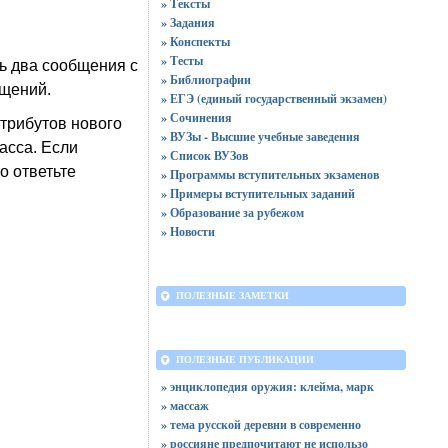
» Тексты
» Задания
» Конспекты
» Тесты
ь два сообщения с
» Библиографии
бщений.
» ЕГЭ (единый государственный экзамен)
» Сочинения
атрибутов нового
» ВУЗы - Высшие учебные заведения
асса. Если
» Список ВУЗов
о ответьте
» Программы вступительных экзаменов
» Примеры вступительных заданий
» Образование за рубежом
» Новости
ПОЛЕЗНЫЕ ЗАМЕТКИ
ПОЛЕЗНЫЕ ПУБЛИКАЦИИ
» энциклопедия оружия: клейма, марк
» массаж
» тема русской деревни в современно
» россияне предпочитают не использо