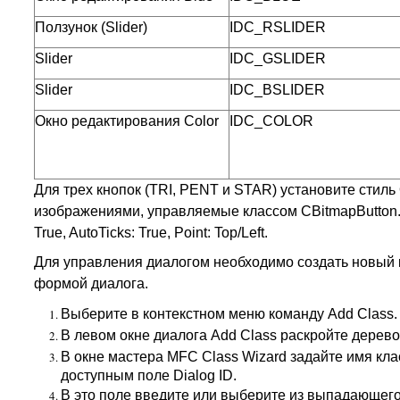
Ползунок (Slider)
IDC_RSLIDER
Slider
IDC_GSLIDER
Slider
IDC_BSLIDER
Окно редактирования Color
IDC_COLOR
Для трех кнопок (TRI, PENT и STAR) установите стиль O
изображениями, управляемые классом CBitmapButton. Дл
True, AutoTicks: True, Point: Top/Left.
Для управления диалогом необходимо создать новый 
формой диалога.
Выберите в контекстном меню команду Add Class.
В левом окне диалога Add Class раскройте дерев
В окне мастера MFC Class Wizard задайте имя клас
доступным поле Dialog ID.
В это поле введите или выберите из выпадающе