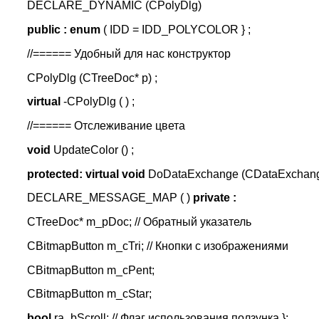
DECLARE_DYNAMIC (CPolyDlg)
public : enum
( IDD = IDD_POLYCOLOR } ;
//====== Удобный для нас конструктор
CPolyDlg (CTreeDoc* p) ;
virtual
-CPolyDlg ( ) ;
//====== Отслеживание цвета
void
UpdateColor () ;
protected: virtual void
DoDataExchange (CDataExchang
DECLARE_MESSAGE_MAP ( )
private :
CTreeDoc* m_pDoc; // Обратный указатель
CBitmapButton m_cTri; // Кнопки с изображениями
CBitmapButton m_cPent;
CBitmapButton m_cStar;
bool
ra_bScroll; // Флаг использования ползунка };