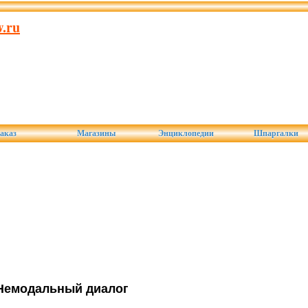
.ru
аказ
Магазины
Энциклопедии
Шпаргалки
Немодальный диалог