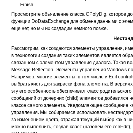
Finish.
Просмотрите объявление класса CPolyDlg, которое дол
функции DoDataExchange для обмена данными с элем
еще нет, но мы их создадим немного позже.
Нестан
Рассмотрим, как создаются элементы управления, и
в технологии создания таких элементов является обра
связанном с элементом управления диалога. Такая во
Message Reflection. Элементы управления Windows п
Например, многие элементы, в том числе и Edit con
выбрать кисть для закраски фона элемента. В версиях 
эту его особенность обеспечивал класс родительског
сообщений от дочерних (child) элементов добавился 
классе самого элемента. Уведомляющее сообщение как 
управления. Мы собираемся использовать нестандартны
за изменением цвета, отражая текущий выбор как в чи
можно выполнить, создав класс (назовем его cclrEdit