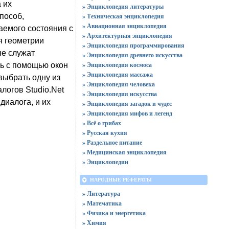
 их
» Энциклопедия литературы
пособ,
» Техническая энциклопедия
» Авиационная энциклопедия
аемого состояния с
» Архитектурная энциклопедия
я геометрии
» Энциклопедия программирования
ые служат
» Энциклопедия древнего искусства
» Энциклопедия космоса
ть с помощью окон
» Энциклопедия массажа
выбрать одну из
» Энциклопедия человека
логов Studio.Net
» Энциклопедия искусства
диалога, и их
» Энциклопедия загадок и чудес
» Энциклопедия мифов и легенд
» Всё о грибах
» Русская кухня
» Раздельное питание
» Медицинская энциклопедия
» Энциклопедии
НАРОДНЫЕ РЕФЕРАТЫ
» Литература
» Математика
» Физика и энергетика
» Химия