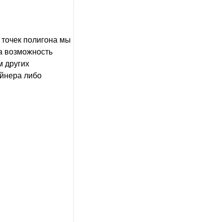
 точек полигона мы
на возможность
м других
ейнера либо