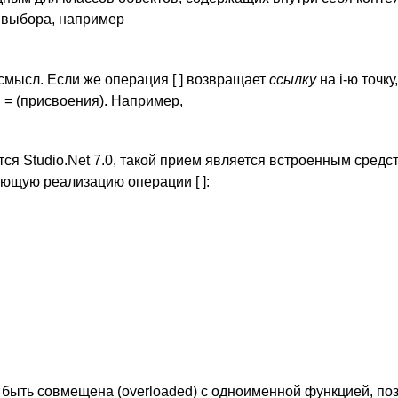
ю выбора, например
т смысл. Если же операция [ ] возвращает
ссылку
на i-ю точку
 = (присвоения). Например,
ся Studio.Net 7.0, такой прием является встроенным средс
ующую реализацию операции [ ]:
т быть совмещена (overloaded) с одноименной функцией, п