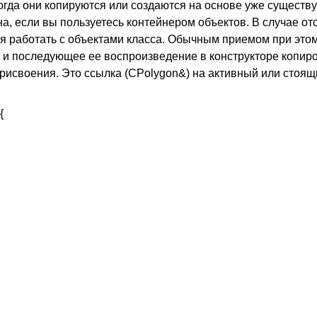
огда они копируются или создаются на основе уже существ
а, если вы пользуетесь контейнером объектов. В случае от
ся работать с объектами класса. Обычным приемом при это
() и последующее ее воспроизведение в конструкторе копир
исвоения. Это ссылка (CPolygon&) на активный или стоящи
{