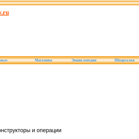
.ru
аказ
Магазины
Энциклопедии
Шпаргалки
онструкторы и операции