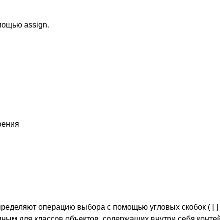
мощью assign.
оения
ределяют операцию выбора с помощью угловых скобок ( [ ] 
дным для классов объектов, содержащих внутри себя конте