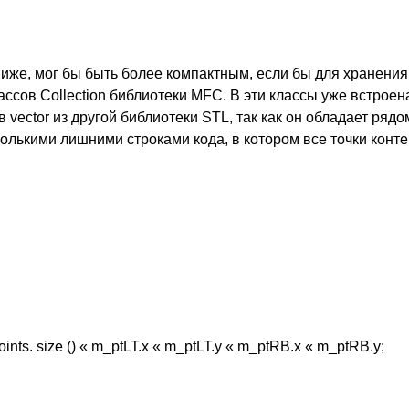
же, мог бы быть более компактным, если бы для хранения
ссов Collection библиотеки MFC. В эти классы уже встрое
vector из другой библиотеки STL, так как он обладает рядо
колькими лишними строками кода, в котором все точки конт
s. size () « m_ptLT.x « m_ptLT.y « m_ptRB.x « m_ptRB.y;