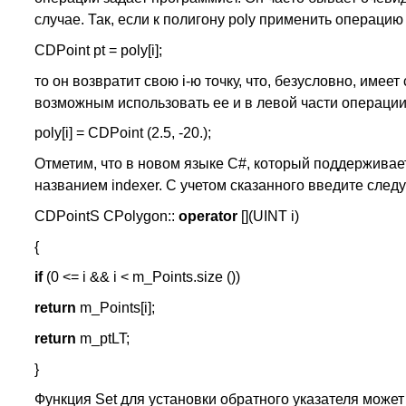
случае. Так, если к полигону poly применить операци
CDPoint pt = poly[i];
то он возвратит свою i-ю точку, что, безусловно, имее
возможным использовать ее и в левой части операции
poly[i] = CDPoint (2.5, -20.);
Отметим, что в новом языке С#, который поддерживает
названием indexer. С учетом сказанного введите след
CDPointS CPolygon::
operator
[](UINT i)
{
if
(0 <= i && i < m_Points.size ())
return
m_Points[i];
return
m_ptLT;
}
Функция Set для установки обратного указателя може