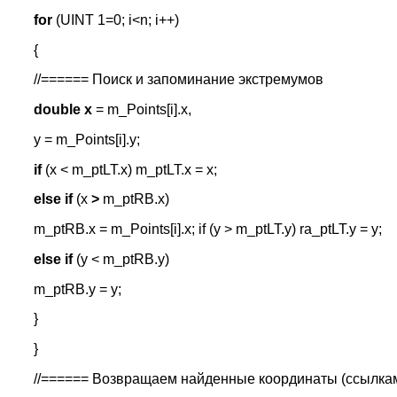
for
(UINT 1=0; i<n; i++)
{
//====== Поиск и запоминание экстремумов
double х
= m_Points[i].x,
у = m_Points[i].у;
if
(x < m_ptLT.x) m_ptLT.x = x;
else if
(x
>
m_ptRB.x)
m_ptRB.x = m_Points[i].x; if (y > m_ptLT.y) ra_ptLT.y = y;
else if
(y < m_ptRB.y)
m_ptRB.y = y;
}
}
//====== Возвращаем найденные координаты (ссылка