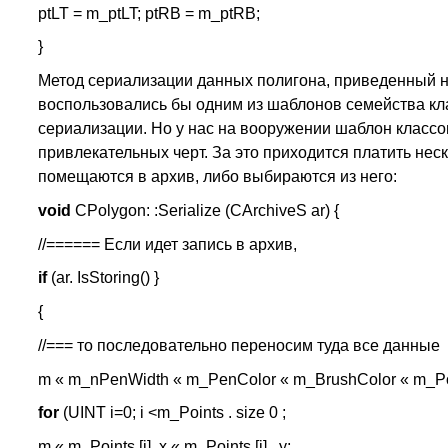
ptLT = m_ptLT; ptRB = m_ptRB;
}
Метод сериализации данных полигона, приведенный ни
воспользовались бы одним из шаблонов семейства кла
сериализации. Но у нас на вооружении шаблон классов 
привлекательных черт. За это приходится платить нес
помещаются в архив, либо выбираются из него:
void
CPolygon: :Serialize (CArchiveS ar) {
//====== Если идет запись в архив,
if
(ar. IsStoring() }
{
//=== то последовательно переносим туда все данные
m « m_nPenWidth « m_PenColor « m_BrushColor « m_Point
for
(UINT i=0; i <m_Points . size 0 ;
m « m_Points [i] .x « m_Points [i] . y;