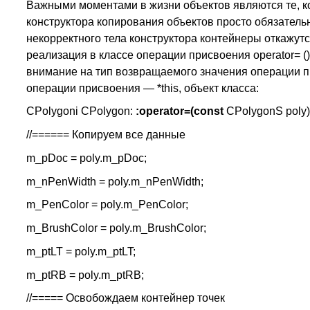
Важными моментами в жизни объектов являются те, к
конструктора копирования объектов просто обязательн
некорректного тела конструктора контейнеры откажут
реализация в классе операции присвоения operator= 
внимание на тип возвращаемого значения операции пр
операции присвоения — *this, объект класса:
CPolygoni CPolygon:
:operator=(const
CPolygonS poly)
//====== Копируем все данные
m_pDoc = poly.m_pDoc;
m_nPenWidth = poly.m_nPenWidth;
m_PenColor = poly.m_PenColor;
m_BrushColor = poly.m_BrushColor;
m_ptLT = poly.m_ptLT;
m_ptRB = poly.m_ptRB;
//===== Освобождаем контейнер точек