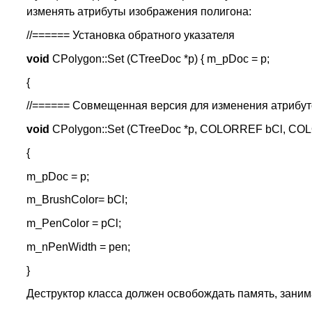
изменять атрибуты изображения полигона:
//====== Установка обратного указателя
void
CPolygon::Set (CTreeDoc *p) { m_pDoc = p;
{
//====== Совмещенная версия для изменения атрибут
void
CPolygon::Set (CTreeDoc *p, COLORREF bCl, CO
{
m_pDoc = p;
m_BrushColor= bCl;
m_PenColor = pCl;
m_nPenWidth = pen;
}
Деструктор класса должен освобождать память, зани