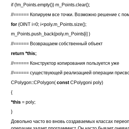
if (!m_Points.empty()) m_Points.clear();
//====== Копируем все точки. Возможно решение с по
for
(OINT i=0; i<poly.m_Points.size();
m_Points.push_back(poly.m_Points[i] )
//====== Возвращаем собственный объект
return *this;
//====== Конструктор копирования пользуется уже
//====== существующей реализацией операции присв
CPolygon::CPolygon(
const
CPolygoni poly)
{
*this
= poly;
}
Довольно часто во вновь создаваемых классах переоп
операции задает программист. Он часто бывает очеви