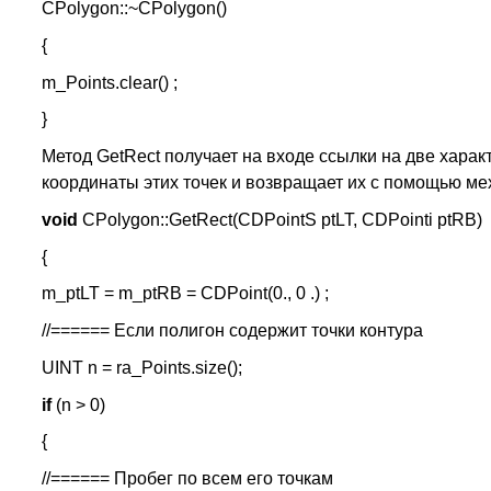
CPolygon::~CPolygon()
{
m_Points.clear() ;
}
Метод GetRect получает на входе ссылки на две хара
координаты этих точек и возвращает их с помощью ме
void
CPolygon::GetRect(CDPointS ptLT, CDPointi ptRB)
{
m_ptLT = m_ptRB = CDPoint(0., 0 .) ;
//====== Если полигон содержит точки контура
UINT n = ra_Points.size();
if
(n > 0)
{
//====== Пробег по всем его точкам