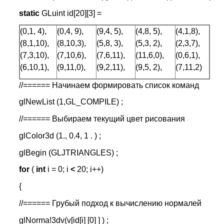
static
GLuint id[20][3] =
(0,1, 4),
(0,4, 9),
(9,4, 5),
(4,8, 5),
(4,1,8),
(8,1,10),
(8,10,3),
(5,8, 3),
(5,3, 2),
(2,3,7),
(7,3,10),
(7,10,6),
(7,6,11),
(11,6,0),
(0,6,1),
(6,10,1),
(9,11,0),
(9,2,11),
(9,5, 2),
(7,11,2)
//====== Начинаем формировать список команд
glNewList (1,GL_COMPILE) ;
//====== Выбираем текущий цвет рисования
glColor3d (1., 0.4, 1 . ) ;
glBegin (GLJTRIANGLES) ;
for
(
int
i = 0; i
<
20; i++)
{
//====== Грубый подход к вычислению нормалей
glNorma!3dv(v[id[i] [0] ] ) ;