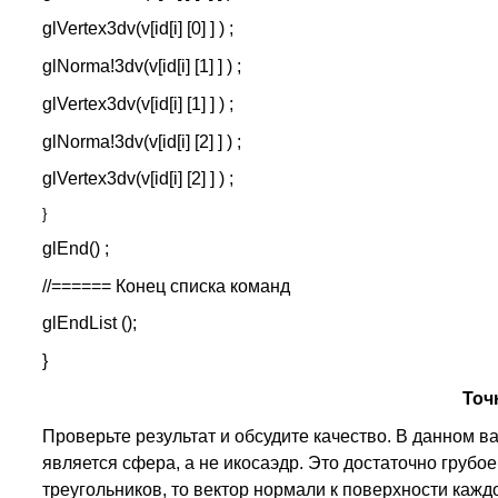
glVertex3dv(v[id[i] [0] ] ) ;
glNorma!3dv(v[id[i] [1] ] ) ;
glVertex3dv(v[id[i] [1] ] ) ;
glNorma!3dv(v[id[i] [2] ] ) ;
glVertex3dv(v[id[i] [2] ] ) ;
}
glEnd() ;
//====== Конец списка команд
glEndList ();
}
Точ
Проверьте результат и обсудите качество. В данном 
является сфера, а не икосаэдр. Это достаточно грубо
треугольников, то вектор нормали к поверхности кажд