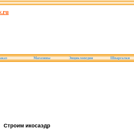
.ru
аказ
Магазины
Энциклопедии
Шпаргалки
Строим икосаэдр