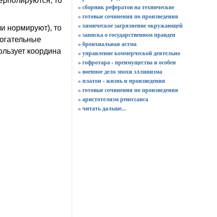
терполируются, то
» сборник рефератов на технические
» готовые сочинения по произведения
» химическое загрязнение окружающей
и нормируют), то
» записка о государственном правден
могательные
» бронхиальная астма
ользует координа
» управление коммерческой деятельно
» гофротара - преимущества и особен
» военное дело эпохи эллинизма
» платон - жизнь и произведения
» готовые сочинения по произведения
» аристотелизм ренессанса
»
читать дальше...