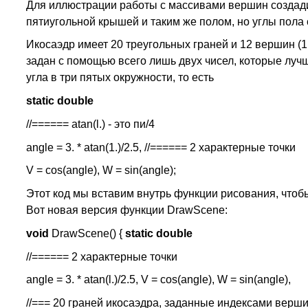
Для иллюстрации работы с массивами вершин создади
пятиугольной крышей и таким же полом, но углы пола 
Икосаэдр имеет 20 треугольных граней и 12 вершин (1 
задан с помощью всего лишь двух чисел, которые лучш
угла в три пятых окружности, то есть
static double
//====== atan(l.) - это пи/4
angle = 3. * atan(1.)/2.5, //====== 2 характерные точки
V = cos(angle), W = sin(angle);
Этот код мы вставим внутрь функции рисования, чтоб
Вот новая версия функции DrawScene:
void
DrawScene() {
static double
//====== 2 характерные точки
angle = 3. * atan(l.)/2.5, V = cos(angle), W = sin(angle),
//=== 20 граней икосаэдра, заданные индексами верш