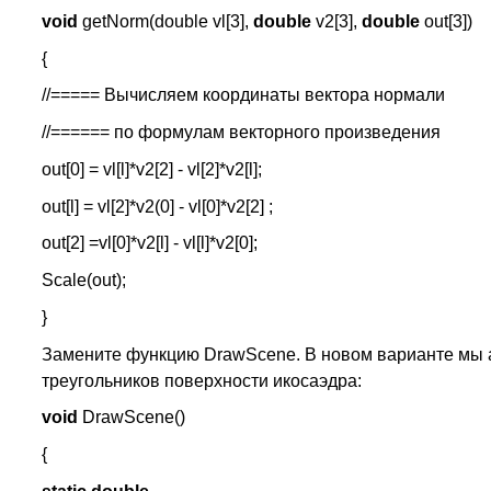
void
getNorm(double vl[3],
double
v2[3],
double
out[3])
{
//===== Вычисляем координаты вектора нормали
//====== по формулам векторного произведения
out[0] = vl[l]*v2[2] - vl[2]*v2[l];
out[l] = vl[2]*v2(0] - vl[0]*v2[2] ;
out[2] =vl[0]*v2[l] - vl[l]*v2[0];
Scale(out);
}
Замените функцию DrawScene. В новом варианте мы 
треугольников поверхности икосаэдра:
void
DrawScene()
{