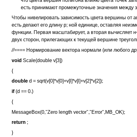
что цвета вершин полигона влияю цвета точек зап
есть принимают промежуточные значения между з
Чтобы нивелировать зависимость цвета вершины от а
есть делают его длину р; ной единице, оставляя неи
функции. Первая масштабирует, а вторая вычисляет н
двух сторон, прилегающих к текущей вершине треугол
//====
Нормирование вектора нормали (или любого др
void
Scale(double v[3])
{
double
d = sqrt(v[0]*v[0]+v[l]*v[l]+v[2]*v[2]);
if
(d == 0.)
{
MessageBox(0,"Zero length vector","Error",MB_OK);
return
;
}