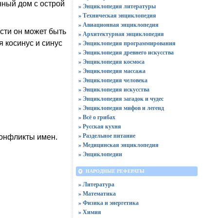
нный дом с острой
» Энциклопедия литературы
» Техническая энциклопедия
» Авиационная энциклопедия
ости он может быть
» Архитектурная энциклопедия
» Энциклопедия программирования
 косинус и синус
» Энциклопедия древнего искусства
» Энциклопедия космоса
» Энциклопедия массажа
» Энциклопедия человека
» Энциклопедия искусства
» Энциклопедия загадок и чудес
» Энциклопедия мифов и легенд
» Всё о грибах
» Русская кухня
» Раздельное питание
конфликты имен.
» Медицинская энциклопедия
» Энциклопедии
НАРОДНЫЕ РЕФЕРАТЫ
» Литература
» Математика
» Физика и энергетика
» Химия