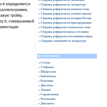
 и b определяется
» Сборник рефератов по литературе
» Сборник рефератов на военные темы
араллелограмма,
» Сборник рефератов по точным наукам
равую тройку.
» Сборник рефератов по истории России
тору b, совершаемый
» Сборник рефератов по юриспруденции
ориентации
» Сборник рефератов технические темы
» Сборник рефератов наука о человеке
» Сборник рефератов естественные науки
» Сборник сочинений по литературе
ОБРАЗОВАНИЕ
» Статьи
» Учебники
» Шпаргалки
» Библиотека
» Курсовые
» Дипломы
» Лекции
» Справочники
» Изложения
» Диктанты