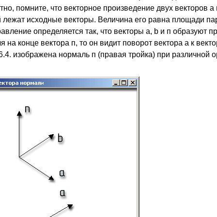
тно, помните, что векторное произведение двух векторов а
рой лежат исходные векторы. Величина его равна площади п
равление определяется так, что векторы a, b и п образуют п
 на конце вектора п, то он видит поворот вектора а к век
 6.4. изображена нормаль п (правая тройка) при различной 