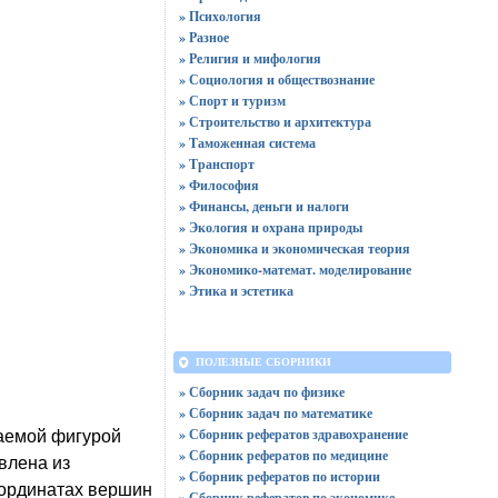
» Психология
» Разное
» Религия и мифология
» Социология и обществознание
» Спорт и туризм
» Строительство и архитектура
» Таможенная система
» Транспорт
» Философия
» Финансы, деньги и налоги
» Экология и охрана природы
» Экономика и экономическая теория
» Экономико-математ. моделирование
» Этика и эстетика
ПОЛЕЗНЫЕ СБОРНИКИ
» Сборник задач по физике
» Сборник задач по математике
» Сборник рефератов здравохранение
жаемой фигурой
» Сборник рефератов по медицине
влена из
» Сборник рефератов по истории
координатах вершин
» Сборник рефератов по экономике