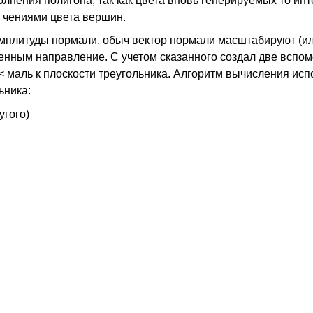
олнения полигона, так как цвета вновь генерируемых то ин
 чениями цвета вершин.
мплитуды нормали, обыч вектор нормали масштабируют (ил
зменным направление. С учетом сказанного создал две вспо
< маль к плоскости треугольника. Алгоритм вычисления исп
ьника:
угого)