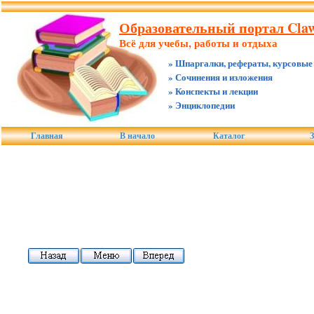
Образовательный портал Claw
Всё для учебы, работы и отдыха
» Шпаргалки, рефераты, курсовые
» Сочинения и изложения
» Конспекты и лекции
» Энциклопедии
Главная
В начало
Каталог
З