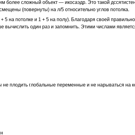
м более сложный объект — икосаэдр. Это такой дссятисте
смещены (повернуты) на л/5 относительно углов потолка.
+ 5 на потолке и 1 + 5 на полу). Благодаря своей правильн
е вычислить один раз и запомнить. Этими числами является
ы не плодить глобальные переменные и не нарываться на 
ин