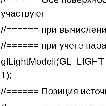
участвуют
//====== при вычислени
//====== при учете па
glLightModeli(GL_LIG
1);
//====== Позиция исто