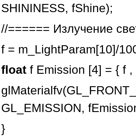
SHININESS, fShine);
//====== Излучение св
f = m_LightParam[10]/100
float
f Emission [4] = { f , f 
glMaterialfv(GL_FRON
GL_EMISSION, fEmission
}