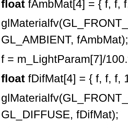
float
fAmbMat[4] = { f, f, f,
glMaterialfv(GL_FRON
GL_AMBIENT, fAmbMat)
f = m_LightParam[7]/100.
float
fDifMat[4] = { f, f, f, 1
glMaterialfv(GL_FRON
GL_DIFFUSE, fDifMat);