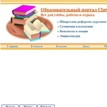
Образовательный портал Claw
Всё для учебы, работы и отдыха
» Шпаргалки, рефераты, курсовые
» Сочинения и изложения
» Конспекты и лекции
» Энциклопедии
Главная
В начало
Каталог
Заказ
М