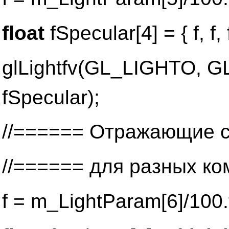
float
fSpecular[4] = { f, f, f
glLightfv(GL_LIGHTO, 
fSpecular);
//====== Отражающие с
//====== для разных ко
f = m_LightParam[6]/100.