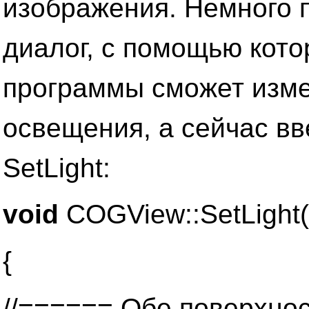
изображения. Немного 
диалог, с помощью кото
программы сможет изме
освещения, а сейчас в
SetLight:
void
COGView::SetLight(
{
//====== Обе поверхно