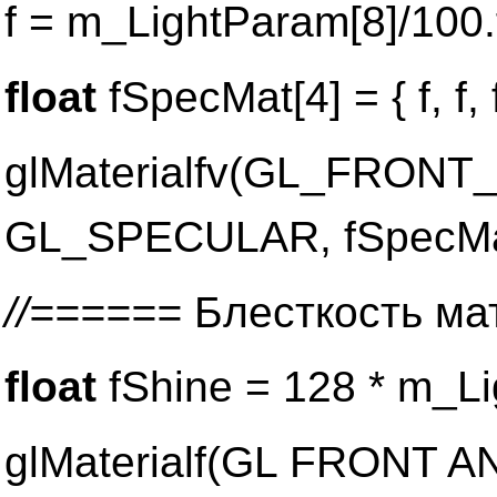
f = m_LightParam[8]/100.
float
fSpecMat[4] = { f, f, f
glMaterialfv(GL_FRON
GL_SPECULAR, fSpecMa
//======
Блесткость ма
float
fShine = 128 * m_Li
glMaterialf(GL FRONT 