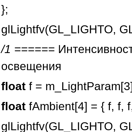
};
glLightfv(GL_LIGHTO, G
/1 ======
Интенсивнос
освещения
float
f = m_LightParam[3]
float
fAmbient[4] = { f, f, f
glLightfv(GL_LIGHTO, 