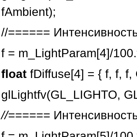
fAmbient);
//====== Интенсивность
f = m_LightParam[4]/100.
float
fDiffuse[4] = { f, f, f, 
glLightfv(GL_LIGHTO, GL
//======
Интенсивность
f = m_LightParam[5]/100.