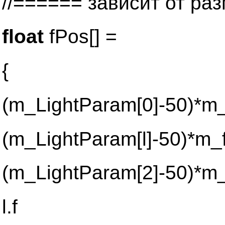
//====== зависит от ра
float
fPos[] =
{
(m_LightParam[0]-50)*m
(m_LightParam[l]-50)*m
(m_LightParam[2]-50)*m
l.f