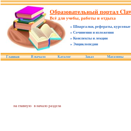
Образовательный портал Claw
Всё для учебы, работы и отдыха
» Шпаргалки, рефераты, курсовые
» Сочинения и изложения
» Конспекты и лекции
» Энциклопедии
Главная
В начало
Каталог
Заказ
Магазины
на главную
в начало раздела