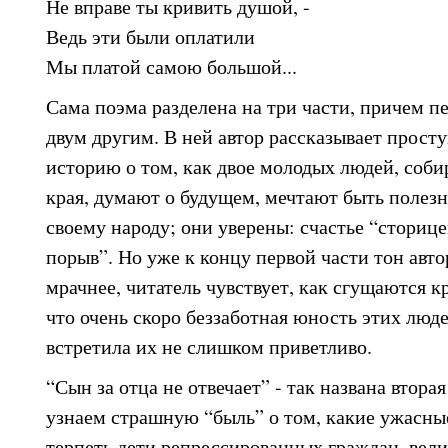
Не вправе ты кривить душой, -
Ведь эти были оплатили
Мы платой самою большой...
Сама поэма разделена на три части, причем п
двум другим. В ней автор рассказывает прост
историю о том, как двое молодых людей, соби
края, думают о будущем, мечтают быть полезн
своему народу; они уверены: счастье “сторице
порыв”. Но уже к концу первой части тон авто
мрачнее, читатель чувствует, как сгущаются кр
что очень скоро беззаботная юность этих люд
встретила их не слишком приветливо.
“Сын за отца не отвечает” - так названа втора
узнаем страшную “быль” о том, какие ужасн
терпеть дети репрессированных граждан, вел