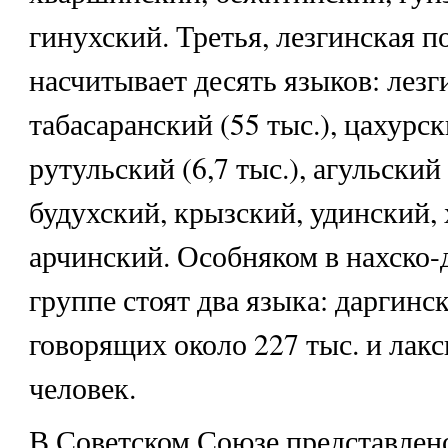
гинухский. Третья, лезгинская п
насчитывает десять языков: лезги
табасаранский (55 тыс.), цахурски
рутульский (6,7 тыс.), агульский 
будухский, крызский, удинский,
арчинский. Особняком в нахско-
группе стоят два языка: даргинс
говорящих около 227 тыс. и лак
человек.
В Советском Союзе представлен