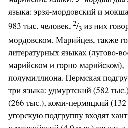
языка: эрзя-мордовский и мокш
2
983 тыс. человек,
/
из них говор
3
мордовском. Марийцев, также г
литературных языках (лугово-в
марийском и горно-марийском),
полумиллиона. Пермская подгру
три языка: удмуртский (582 тыс.
(266 тыс.), коми-пермяцкий (132 
угорскую подгруппу входят хант
и мансийский (4,0 тыс.) языки, а