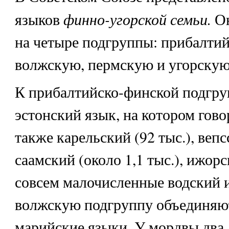
финно-угорской семьи.
языков
О
на четыре подгруппы: прибалти
волжскую, пермскую и угорскую
К прибалтийско-финской подгру
эстонский язык, на котором говор
также карельский (92 тыс.), вепсс
саамский (около 1,1 тыс.), ижорск
совсем малочисленные водский и
волжскую подгруппу объединяю
марийские языки. У мордвы два