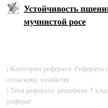
Устойчивость пшени
мучнистой росе
| Категория реферата: Рефераты 
сельскому хозяйству
| Теги реферата: решебник 5 кла
реферат