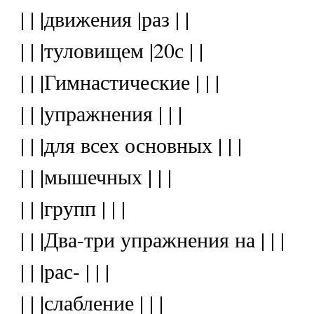
| | |движения |раз | |
| | |туловищем |20с | |
| | |Гимнастические | | |
| | |упражнения | | |
| | |для всех основных | | |
| | |мышечных | | |
| | |групп | | |
| | |Два-три упражнения на | | |
| | |рас- | | |
| | |слабление | | |