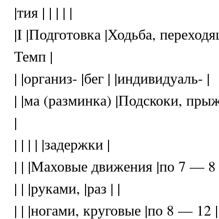
|тия | | | | |
|I |Подготовка |Ходьба, переходя
Темп |
| |организ- |бег | |индивидуаль- |
| |ма (разминка) |Подскоки, прыж
|
| | | | |задержки |
| | |Маховые движения |по 7 — 8 
| | |руками, |раз | |
| | |ногами, круговые |по 8 — 12 | 