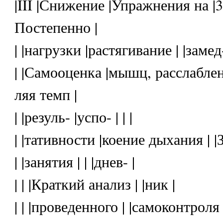
|III |Снижение |Упражнения на |
Постепенно |
| |нагрузки |растягивание | |замед-
| |Самооценка |мышц, расслаблен
ляя темп |
| |резуль- |успо- | | |
| |тативности |коение дыхания | |
| |занятия | | |днев- |
| | |Краткий анализ | |ник |
| | |проведенного | |самоконтроля 