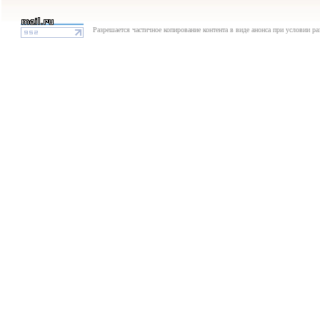
Разрешается частичное копирование контента в виде анонса при условии р