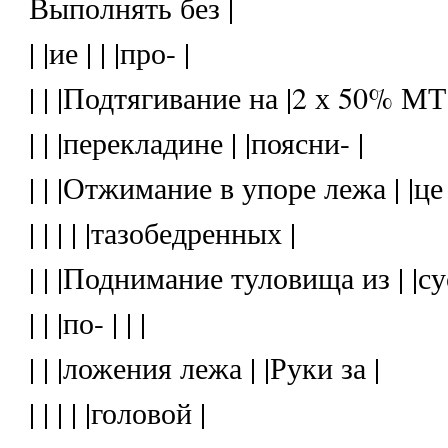
Выполнять без |
| |ие | | |про- |
| | |Подтягивание на |2 х 50% МТ
| | |перекладине | |поясни- |
| | |Отжимание в упоре лежа | |це 
| | | | |тазобедренных |
| | |Поднимание туловища из | |су
| | |по- | | |
| | |ложения лежа | |Руки за |
| | | | |головой |