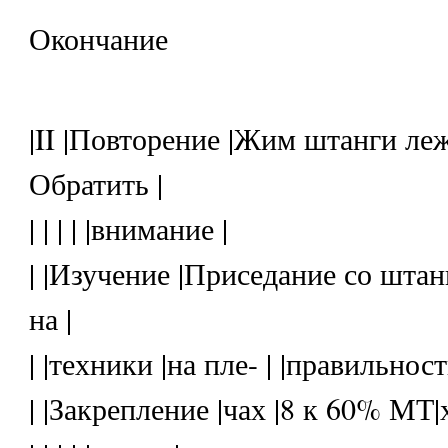
Окончание
|II |Повторение |Жим штанги ле
Обратить |
| | | | |внимание |
| |Изучение |Приседание со штан
на |
| |техники |на пле- | |правильност
| |Закрепление |чах |8 к 60% МТ|