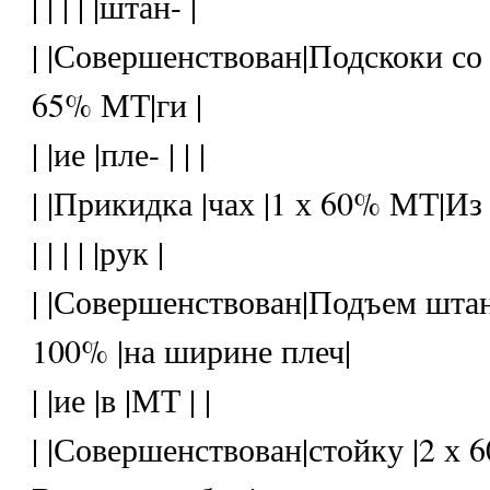
| | | | |штан- |
| |Совершенствован|Подскоки со 
65% МТ|ги |
| |ие |пле- | | |
| |Прикидка |чах |1 х 60% МТ|Из
| | | | |рук |
| |Совершенствован|Подъем штанг
100% |на ширине плеч|
| |ие |в |МТ | |
| |Совершенствован|стойку |2 х 