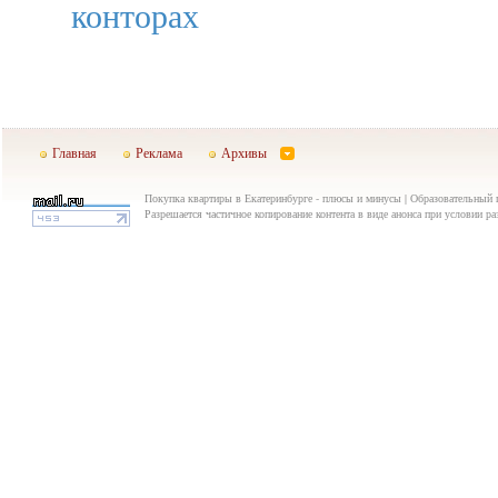
конторах
Главная
Реклама
Архивы
Покупка квартиры в Екатеринбурге - плюсы и минусы | Образовательный п
Разрешается частичное копирование контента в виде анонса при условии р